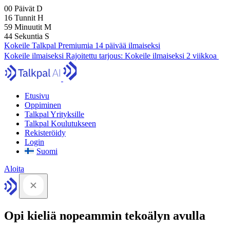
00
Päivät
D
16
Tunnit
H
59
Minuutit
M
43
Sekuntia
S
Kokeile Talkpal Premiumia 14 päivää ilmaiseksi
Kokeile ilmaiseksi
Rajoitettu tarjous:
Kokeile ilmaiseksi 2 viikkoa
Etusivu
Oppiminen
Talkpal Yrityksille
Talkpal Koulutukseen
Rekisteröidy
Login
Suomi
Aloita
Opi kieliä nopeammin tekoälyn avulla