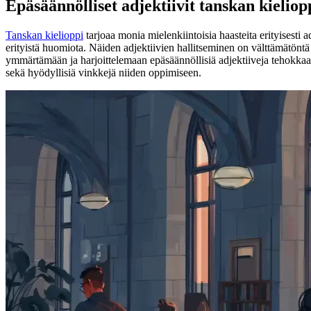
Epäsäännölliset adjektiivit tanskan kieliop
Tanskan kielioppi
tarjoaa monia mielenkiintoisia haasteita erityisesti ad
erityistä huomiota. Näiden adjektiivien hallitseminen on välttämätöntä
ymmärtämään ja harjoittelemaan epäsäännöllisiä adjektiiveja tehokkaast
sekä hyödyllisiä vinkkejä niiden oppimiseen.