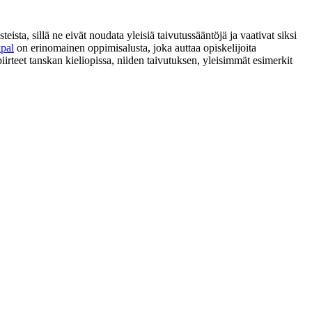
eista, sillä ne eivät noudata yleisiä taivutussääntöjä ja vaativat siksi
pal
on erinomainen oppimisalusta, joka auttaa opiskelijoita
irteet tanskan kieliopissa, niiden taivutuksen, yleisimmät esimerkit