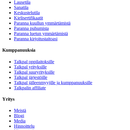
Lausetila
Sanatila
Keskustelutila
Kielisertifikaatit
Paranna kuullun ymmärtämistä
Paranna puhumista
Paranna luetun ymmärtämistä
Paranna kirjoitustaitoasi
Kumppanuuksia
Talkpal oppilaitoksille
Talkpal yrityksille
Talkpal suuryrityksille
Talkpal järjestöille
Talkpal jälleenmyyjille ja kumppanuuksille
Talkpalin affiliate
Yritys
Meistä
Blogi
Media
Hinnoittelu