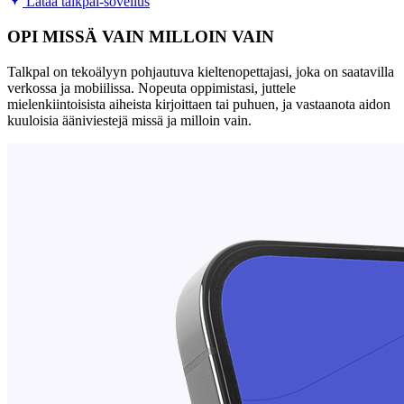
Lataa talkpal-sovellus
OPI MISSÄ VAIN MILLOIN VAIN
Talkpal on tekoälyyn pohjautuva kieltenopettajasi, joka on saatavilla
verkossa ja mobiilissa. Nopeuta oppimistasi, juttele
mielenkiintoisista aiheista kirjoittaen tai puhuen, ja vastaanota aidon
kuuloisia ääniviestejä missä ja milloin vain.