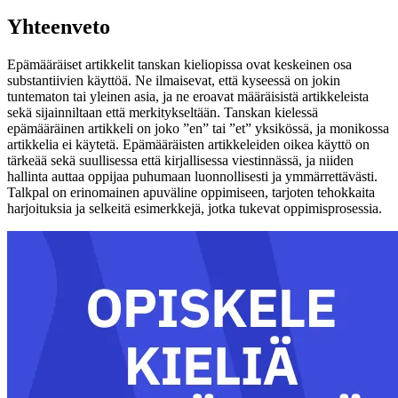
Yhteenveto
Epämääräiset artikkelit tanskan kieliopissa ovat keskeinen osa
substantiivien käyttöä. Ne ilmaisevat, että kyseessä on jokin
tuntematon tai yleinen asia, ja ne eroavat määräisistä artikkeleista
sekä sijainniltaan että merkitykseltään. Tanskan kielessä
epämääräinen artikkeli on joko ”en” tai ”et” yksikössä, ja monikossa
artikkelia ei käytetä. Epämääräisten artikkeleiden oikea käyttö on
tärkeää sekä suullisessa että kirjallisessa viestinnässä, ja niiden
hallinta auttaa oppijaa puhumaan luonnollisesti ja ymmärrettävästi.
Talkpal on erinomainen apuväline oppimiseen, tarjoten tehokkaita
harjoituksia ja selkeitä esimerkkejä, jotka tukevat oppimisprosessia.