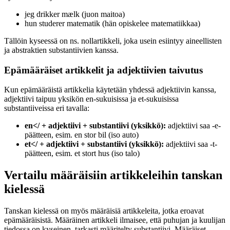
jeg drikker mælk (juon maitoa)
hun studerer matematik (hän opiskelee matematiikkaa)
Tällöin kyseessä on ns. nollartikkeli, joka usein esiintyy aineellisten
ja abstraktien substantiivien kanssa.
Epämääräiset artikkelit ja adjektiivien taivutus
Kun epämääräistä artikkelia käytetään yhdessä adjektiivin kanssa,
adjektiivi taipuu yksikön en-sukuisissa ja et-sukuisissa
substantiiveissa eri tavalla:
en</ + adjektiivi + substantiivi (yksikkö):
adjektiivi saa -e-
päätteen, esim. en stor bil (iso auto)
et</ + adjektiivi + substantiivi (yksikkö):
adjektiivi saa -t-
päätteen, esim. et stort hus (iso talo)
Vertailu määräisiin artikkeleihin tanskan
kielessä
Tanskan kielessä on myös määräisiä artikkeleita, jotka eroavat
epämääräisistä. Määräinen artikkeli ilmaisee, että puhujan ja kuulijan
tiedossa on kyseinen, tarkasti määritelty substantiivi. Määräiset