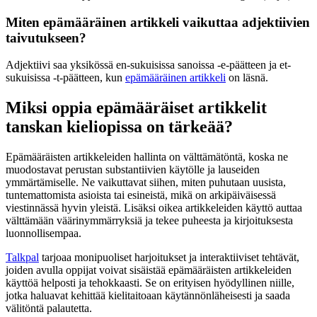
Miten epämääräinen artikkeli vaikuttaa adjektiivien
taivutukseen?
Adjektiivi saa yksikössä en-sukuisissa sanoissa -e-päätteen ja et-
sukuisissa -t-päätteen, kun
epämääräinen artikkeli
on läsnä.
Miksi oppia epämääräiset artikkelit
tanskan kieliopissa on tärkeää?
Epämääräisten artikkeleiden hallinta on välttämätöntä, koska ne
muodostavat perustan substantiivien käytölle ja lauseiden
ymmärtämiselle. Ne vaikuttavat siihen, miten puhutaan uusista,
tuntemattomista asioista tai esineistä, mikä on arkipäiväisessä
viestinnässä hyvin yleistä. Lisäksi oikea artikkeleiden käyttö auttaa
välttämään väärinymmärryksiä ja tekee puheesta ja kirjoituksesta
luonnollisempaa.
Talkpal
tarjoaa monipuoliset harjoitukset ja interaktiiviset tehtävät,
joiden avulla oppijat voivat sisäistää epämääräisten artikkeleiden
käyttöä helposti ja tehokkaasti. Se on erityisen hyödyllinen niille,
jotka haluavat kehittää kielitaitoaan käytännönläheisesti ja saada
välitöntä palautetta.