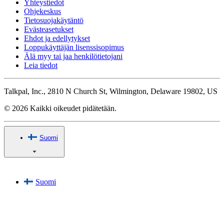
Yhteystiedot
Ohjekeskus
Tietosuojakäytäntö
Evästeasetukset
Ehdot ja edellytykset
Loppukäyttäjän lisenssisopimus
Älä myy tai jaa henkilötietojani
Leia tiedot
Talkpal, Inc., 2810 N Church St, Wilmington, Delaware 19802, US
© 2026 Kaikki oikeudet pidätetään.
Suomi
Suomi