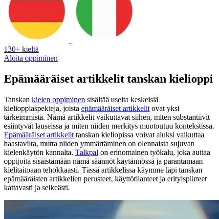
130+ kieltä
Aloita oppiminen
Epämääräiset artikkelit tanskan kielioppi
Tanskan
kielen oppiminen
sisältää useita keskeisiä
kielioppiaspekteja, joista
epämääräiset artikkelit
ovat yksi
tärkeimmistä. Nämä artikkelit vaikuttavat siihen, miten substantiivit
esiintyvät lauseissa ja miten niiden merkitys muotoutuu kontekstissa.
Epämääräiset artikkelit
tanskan kieliopissa voivat aluksi vaikuttaa
haastavilta, mutta niiden ymmärtäminen on olennaista sujuvan
kielenkäytön kannalta.
Talkpal
on erinomainen työkalu, joka auttaa
oppijoita sisäistämään nämä säännöt käytännössä ja parantamaan
kielitaitoaan tehokkaasti. Tässä artikkelissa käymme läpi tanskan
epämääräisten artikkelien perusteet, käyttötilanteet ja erityispiirteet
kattavasti ja selkeästi.