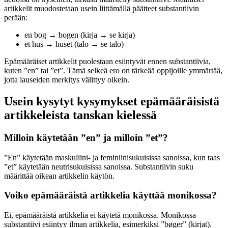
artikkelit muodostetaan usein liittämällä päätteet substantiivin
perään:
en bog → bogen (kirja → se kirja)
et hus → huset (talo → se talo)
Epämääräiset artikkelit puolestaan esiintyvät ennen substantiivia,
kuten ”en” tai ”et”. Tämä selkeä ero on tärkeää oppijoille ymmärtää,
jotta lauseiden merkitys välittyy oikein.
Usein kysytyt kysymykset epämääräisistä
artikkeleista tanskan kielessä
Milloin käytetään ”en” ja milloin ”et”?
”En” käytetään maskuliini- ja feminiinisukuisissa sanoissa, kun taas
”et” käytetään neutrisukuisissa sanoissa. Substantiivin suku
määrittää oikean artikkelin käytön.
Voiko epämääräistä artikkelia käyttää monikossa?
Ei, epämääräistä artikkelia ei käytetä monikossa. Monikossa
substantiivi esiintyy ilman artikkelia, esimerkiksi ”bøger” (kirjat).