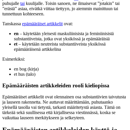
puhujalle
tai
kuulijalle. Toisin sanoen, ne ilmaisevat ”jotakin” tai
”erästä” asiaa, eivätkä viittaa tiettyyn, jo aiemmin mainittuun tai
tunnettuun kohteeseen.
Tanskassa
epämääräiset artikkelit
ovat:
en
– käytetään yleisesti maskuliinisista ja feminiinisistä
substantiiveista, jotka ovat yksikössä ja epämääräisiä
et
– käytetään neutreista substantiiveista yksikössä
epämääräisenä artikkelina
Esimerkiksi:
en bog (kirja)
et hus (talo)
Epämääräisten artikkeleiden rooli kieliopissa
Epämääräiset artikkelit ovat olennainen osa substantiivien taivutusta
ja lauseen rakennetta. Ne auttavat määrittämään, puhutaanko
yleisellä tasolla vai tietystä, tarkasti määritetystä asiasta. Tämä on
tärkeää sekä suullisessa että kirjallisessa viestinnässä, koska se
vaikuttaa lauseen merkitykseen ja selkeyteen.
Epämääräisten artikkeleiden käyttö ja