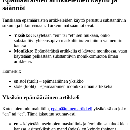
säännöt
Tanskassa epämääräisten artikkeleiden käyttö perustuu substantiivin
sukuun ja lukumäärään. Tärkeimmät säännöt ovat:
Yksikkö:
Käytetään ”en” tai ”et” sen mukaan, onko
substantiivi yhteensopiva maskuliinin/feminiinin vai neutrin
kanssa.
Monikko:
Epämääräistä artikkelia ei käytetä monikossa, vaan
käytetään pelkästään substantiivin monikkomuotoa ilman
artikkelia.
Esimerkit:
en stol (tuoli) – epämääräinen yksikkö
stole (tuolit) – epämääräinen monikko ilman artikkelia
Yksikön epämääräinen artikkeli
Kuten aiemmin mainittiin,
epämääräinen artikkeli
yksikössä on joko
”en” tai ”et”. Tämä jakautuu seuraavasti:
en
– käytetään useimpien maskuliini- ja feminiinisanaluokkien
kanssa, esimerkiksi: en mand (mies), en kvinde (nainen)