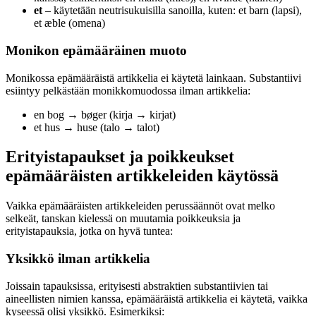
et
– käytetään neutrisukuisilla sanoilla, kuten: et barn (lapsi),
et æble (omena)
Monikon epämääräinen muoto
Monikossa epämääräistä artikkelia ei käytetä lainkaan. Substantiivi
esiintyy pelkästään monikkomuodossa ilman artikkelia:
en bog → bøger (kirja → kirjat)
et hus → huse (talo → talot)
Erityistapaukset ja poikkeukset
epämääräisten artikkeleiden käytössä
Vaikka epämääräisten artikkeleiden perussäännöt ovat melko
selkeät, tanskan kielessä on muutamia poikkeuksia ja
erityistapauksia, jotka on hyvä tuntea:
Yksikkö ilman artikkelia
Joissain tapauksissa, erityisesti abstraktien substantiivien tai
aineellisten nimien kanssa, epämääräistä artikkelia ei käytetä, vaikka
kyseessä olisi yksikkö. Esimerkiksi: