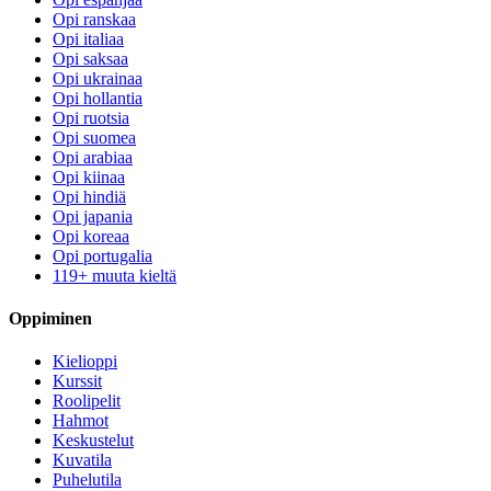
Opi ranskaa
Opi italiaa
Opi saksaa
Opi ukrainaa
Opi hollantia
Opi ruotsia
Opi suomea
Opi arabiaa
Opi kiinaa
Opi hindiä
Opi japania
Opi koreaa
Opi portugalia
119+ muuta kieltä
Oppiminen
Kielioppi
Kurssit
Roolipelit
Hahmot
Keskustelut
Kuvatila
Puhelutila