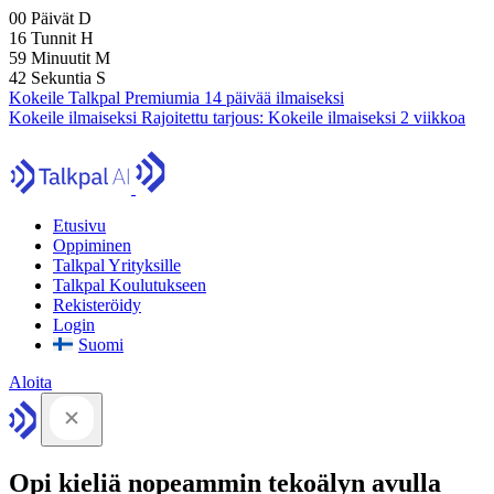
00
Päivät
D
16
Tunnit
H
59
Minuutit
M
41
Sekuntia
S
Kokeile Talkpal Premiumia 14 päivää ilmaiseksi
Kokeile ilmaiseksi
Rajoitettu tarjous:
Kokeile ilmaiseksi 2 viikkoa
Etusivu
Oppiminen
Talkpal Yrityksille
Talkpal Koulutukseen
Rekisteröidy
Login
Suomi
Aloita
Opi kieliä nopeammin tekoälyn avulla