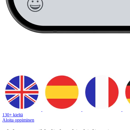
130+ kieltä
Aloita oppiminen