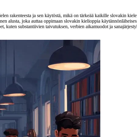
en rakenteesta ja sen käytöstä, mikä on tärkeää kaikille slovakin kielen
n alusta, joka auttaa oppimaan slovakin kielioppia käytännönläheisesti ja
, kuten substantiivien taivutuksen, verbien aikamuodot ja sanajärjestyks