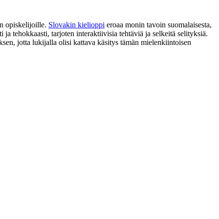
 opiskelijoille.
Slovakin kielioppi
eroaa monin tavoin suomalaisesta,
 tehokkaasti, tarjoten interaktiivisia tehtäviä ja selkeitä selityksiä.
en, jotta lukijalla olisi kattava käsitys tämän mielenkiintoisen