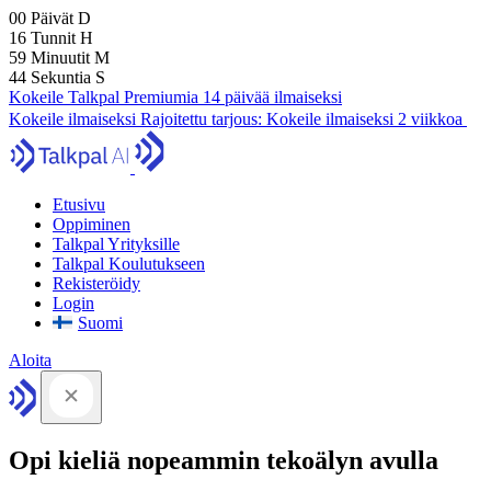
00
Päivät
D
16
Tunnit
H
59
Minuutit
M
43
Sekuntia
S
Kokeile Talkpal Premiumia 14 päivää ilmaiseksi
Kokeile ilmaiseksi
Rajoitettu tarjous:
Kokeile ilmaiseksi 2 viikkoa
Etusivu
Oppiminen
Talkpal Yrityksille
Talkpal Koulutukseen
Rekisteröidy
Login
Suomi
Aloita
Opi kieliä nopeammin tekoälyn avulla