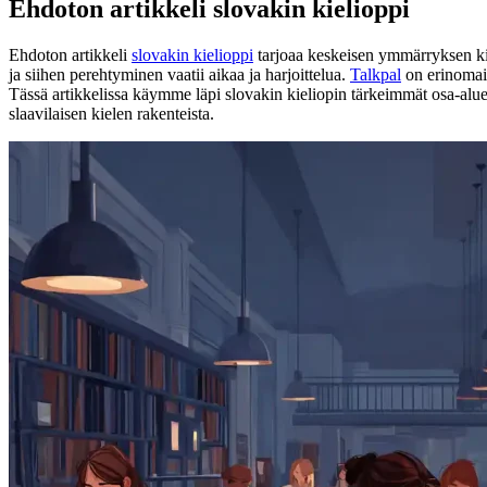
Ehdoton artikkeli slovakin kielioppi
Ehdoton artikkeli
slovakin kielioppi
tarjoaa keskeisen ymmärryksen kiel
ja siihen perehtyminen vaatii aikaa ja harjoittelua.
Talkpal
on erinomaine
Tässä artikkelissa käymme läpi slovakin kieliopin tärkeimmät osa-alueet
slaavilaisen kielen rakenteista.