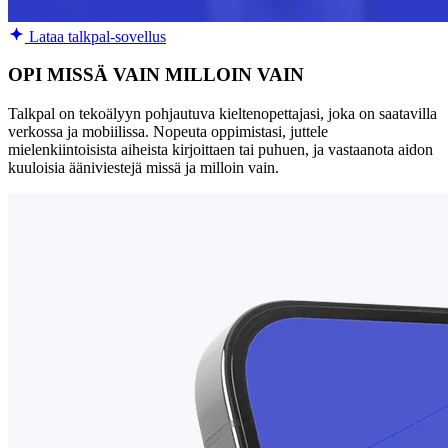
Lataa talkpal-sovellus
OPI MISSÄ VAIN MILLOIN VAIN
Talkpal on tekoälyyn pohjautuva kieltenopettajasi, joka on saatavilla
verkossa ja mobiilissa. Nopeuta oppimistasi, juttele
mielenkiintoisista aiheista kirjoittaen tai puhuen, ja vastaanota aidon
kuuloisia ääniviestejä missä ja milloin vain.