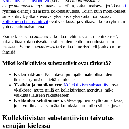
Kollektiiviset substantiivit
(venäjäksi
собирательные
существительные
) viittaavat sanoihin, jotka ilmaisevat joukkoa
tai
ryhmää olentoja tai asioita kokonaisuutena. Toisin kuin monikolliset
substantiivit, jotka kuvaavat yksittäisiä yksiköitä monikossa,
kollektiiviset substantiivit
ovat yksikössä ja viittaavat koko ryhmään
yhtenä kokonaisuutena.
Esimerkiksi sana
листва
tarkoittaa ’lehtimassa’ tai ’lehtikerros’,
joka viittaa kokonaisvaltaisesti useiden lehtien muodostamaan
massaan. Samoin
молодёжь
tarkoittaa ’nuoriso’, eli joukko nuoria
ihmisiä.
Miksi kollektiiviset substantiivit ovat tärkeitä?
Kielen rikkaus:
Ne antavat puhujalle mahdollisuuden
ilmaista ryhmäkäsitteitä tehokkaasti.
Yksikön ja monikon ero:
Kollektiiviset substantiivit
ovat
yksikössä, mutta niillä on kollektiivinen merkitys, mikä
vaikuttaa lauseen rakenteeseen.
Kielitaidon kehittäminen:
Oikeaoppinen käyttö on tärkeää,
jotta voi ilmaista ryhmätarkoituksia luonnollisesti ja sujuvasti.
Kollektiivisten substantiivien taivutus
venäjän kielessä