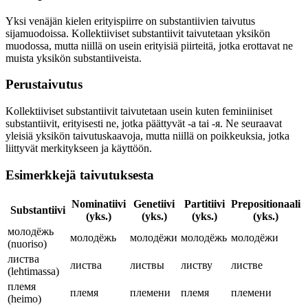
Yksi venäjän kielen erityispiirre on substantiivien taivutus
sijamuodoissa. Kollektiiviset substantiivit taivutetaan yksikön
muodossa, mutta niillä on usein erityisiä piirteitä, jotka erottavat ne
muista yksikön substantiiveista.
Perustaivutus
Kollektiiviset substantiivit taivutetaan usein kuten feminiiniset
substantiivit, erityisesti ne, jotka päättyvät -а tai -я. Ne seuraavat
yleisiä yksikön taivutuskaavoja, mutta niillä on poikkeuksia, jotka
liittyvät merkitykseen ja käyttöön.
Esimerkkejä taivutuksesta
Nominatiivi
Genetiivi
Partitiivi
Prepositionaali
Substantiivi
(yks.)
(yks.)
(yks.)
(yks.)
молодёжь
молодёжь
молодёжи
молодёжь
молодёжи
(nuoriso)
листва
листва
листвы
листву
листве
(lehtimassa)
племя
племя
племени
племя
племени
(heimo)