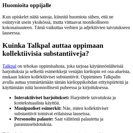
Huomioita oppijalle
Kun opiskelet näitä sanoja, kiinnitä huomiota siihen, että ne
esiintyvät usein yksikössä, mutta viittaavat monikolliseen
kokonaisuuteen. Tämä vaikuttaa verbien ja adjektiivien taivutukseen
lauseessa.
Kuinka Talkpal auttaa oppimaan
kollektiivisia substantiiveja?
Talkpal
on tehokas oppimisalusta, joka tarjoaa käytännönläheisiä
harjoituksia ja selkeitä esimerkkejä venäjän kieliopin eri osa-alueista,
mukaan lukien kollektiiviset substantiivit. Oppiminen Talkpalin
avulla auttaa ymmärtämään tämän kielioppikohdan erityispiirteitä ja
käyttämään niitä luonnollisesti puheessa ja kirjoituksessa.
Interaktiiviset harjoitukset:
Harjoittele taivutuksia ja
kontekstuaalista käyttöä.
Monipuoliset esimerkit:
Näe, miten kollektiiviset
substantiivit toimivat erilaisissa lauseissa.
Personoitu palaute:
Saat välitöntä palautetta ja
parannusehdotuksia.