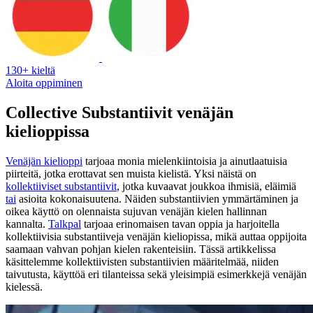
130+ kieltä
Aloita oppiminen
Collective Substantiivit venäjän
kielioppissa
Venäjän kielioppi
tarjoaa monia mielenkiintoisia ja ainutlaatuisia
piirteitä, jotka erottavat sen muista kielistä. Yksi näistä on
kollektiiviset substantiivit
, jotka kuvaavat joukkoa ihmisiä, eläimiä
tai
asioita kokonaisuutena. Näiden substantiivien ymmärtäminen ja
oikea käyttö on olennaista sujuvan venäjän kielen hallinnan
kannalta.
Talkpal
tarjoaa erinomaisen tavan oppia ja harjoitella
kollektiivisia substantiiveja venäjän kieliopissa, mikä auttaa oppijoita
saamaan vahvan pohjan kielen rakenteisiin. Tässä artikkelissa
käsittelemme kollektiivisten substantiivien määritelmää, niiden
taivutusta, käyttöä eri tilanteissa sekä yleisimpiä esimerkkejä venäjän
kielessä.