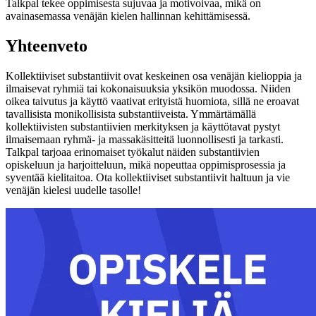
Talkpal tekee oppimisesta sujuvaa ja motivoivaa, mikä on
avainasemassa venäjän kielen hallinnan kehittämisessä.
Yhteenveto
Kollektiiviset substantiivit ovat keskeinen osa venäjän kielioppia ja
ilmaisevat ryhmiä tai kokonaisuuksia yksikön muodossa. Niiden
oikea taivutus ja käyttö vaativat erityistä huomiota, sillä ne eroavat
tavallisista monikollisista substantiiveista. Ymmärtämällä
kollektiivisten substantiivien merkityksen ja käyttötavat pystyt
ilmaisemaan ryhmä- ja massakäsitteitä luonnollisesti ja tarkasti.
Talkpal tarjoaa erinomaiset työkalut näiden substantiivien
opiskeluun ja harjoitteluun, mikä nopeuttaa oppimisprosessia ja
syventää kielitaitoa. Ota kollektiiviset substantiivit haltuun ja vie
venäjän kielesi uudelle tasolle!