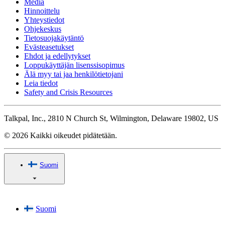
Media
Hinnoittelu
Yhteystiedot
Ohjekeskus
Tietosuojakäytäntö
Evästeasetukset
Ehdot ja edellytykset
Loppukäyttäjän lisenssisopimus
Älä myy tai jaa henkilötietojani
Leia tiedot
Safety and Crisis Resources
Talkpal, Inc., 2810 N Church St, Wilmington, Delaware 19802, US
© 2026 Kaikki oikeudet pidätetään.
Suomi
Suomi