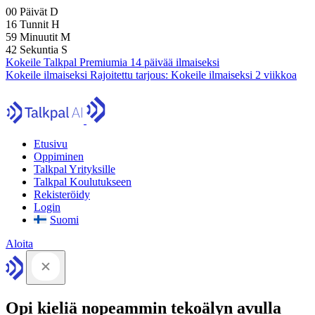
00
Päivät
D
16
Tunnit
H
59
Minuutit
M
41
Sekuntia
S
Kokeile Talkpal Premiumia 14 päivää ilmaiseksi
Kokeile ilmaiseksi
Rajoitettu tarjous:
Kokeile ilmaiseksi 2 viikkoa
Etusivu
Oppiminen
Talkpal Yrityksille
Talkpal Koulutukseen
Rekisteröidy
Login
Suomi
Aloita
Opi kieliä nopeammin tekoälyn avulla