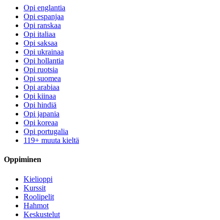
Opi englantia
Opi espanjaa
Opi ranskaa
Opi italiaa
Opi saksaa
Opi ukrainaa
Opi hollantia
Opi ruotsia
Opi suomea
Opi arabiaa
Opi kiinaa
Opi hindiä
Opi japania
Opi koreaa
Opi portugalia
119+ muuta kieltä
Oppiminen
Kielioppi
Kurssit
Roolipelit
Hahmot
Keskustelut