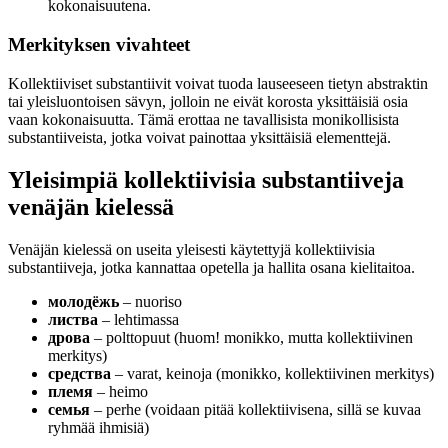
kokonaisuutena.
Merkityksen vivahteet
Kollektiiviset substantiivit voivat tuoda lauseeseen tietyn abstraktin
tai yleisluontoisen sävyn, jolloin ne eivät korosta yksittäisiä osia
vaan kokonaisuutta. Tämä erottaa ne tavallisista monikollisista
substantiiveista, jotka voivat painottaa yksittäisiä elementtejä.
Yleisimpiä kollektiivisia substantiiveja
venäjän kielessä
Venäjän kielessä on useita yleisesti käytettyjä kollektiivisia
substantiiveja, jotka kannattaa opetella ja hallita osana kielitaitoa.
молодёжь
– nuoriso
листва
– lehtimassa
дрова
– polttopuut (huom! monikko, mutta kollektiivinen
merkitys)
средства
– varat, keinoja (monikko, kollektiivinen merkitys)
племя
– heimo
семья
– perhe (voidaan pitää kollektiivisena, sillä se kuvaa
ryhmää ihmisiä)