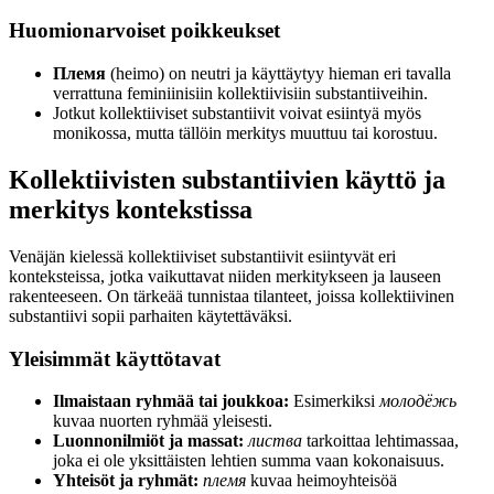
Huomionarvoiset poikkeukset
Племя
(heimo) on neutri ja käyttäytyy hieman eri tavalla
verrattuna feminiinisiin kollektiivisiin substantiiveihin.
Jotkut kollektiiviset substantiivit voivat esiintyä myös
monikossa, mutta tällöin merkitys muuttuu tai korostuu.
Kollektiivisten substantiivien käyttö ja
merkitys kontekstissa
Venäjän kielessä kollektiiviset substantiivit esiintyvät eri
konteksteissa, jotka vaikuttavat niiden merkitykseen ja lauseen
rakenteeseen. On tärkeää tunnistaa tilanteet, joissa kollektiivinen
substantiivi sopii parhaiten käytettäväksi.
Yleisimmät käyttötavat
Ilmaistaan ryhmää tai joukkoa:
Esimerkiksi
молодёжь
kuvaa nuorten ryhmää yleisesti.
Luonnonilmiöt ja massat:
листва
tarkoittaa lehtimassaa,
joka ei ole yksittäisten lehtien summa vaan kokonaisuus.
Yhteisöt ja ryhmät:
племя
kuvaa heimoyhteisöä