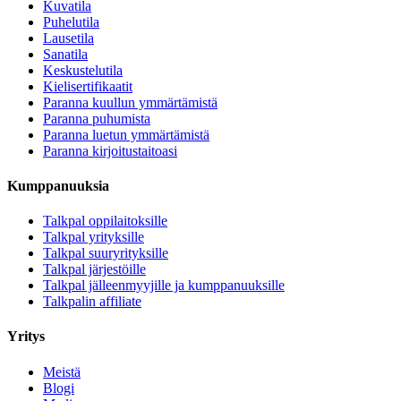
Kuvatila
Puhelutila
Lausetila
Sanatila
Keskustelutila
Kielisertifikaatit
Paranna kuullun ymmärtämistä
Paranna puhumista
Paranna luetun ymmärtämistä
Paranna kirjoitustaitoasi
Kumppanuuksia
Talkpal oppilaitoksille
Talkpal yrityksille
Talkpal suuryrityksille
Talkpal järjestöille
Talkpal jälleenmyyjille ja kumppanuuksille
Talkpalin affiliate
Yritys
Meistä
Blogi