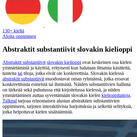
130+ kieltä
Aloita oppiminen
Abstraktit substantiivit slovakin kielioppi
Abstraktit substantiivit
slovakin kielioppi
ovat keskeinen osa kielen
ymmärtämistä ja käyttöä, erityisesti kun halutaan ilmaista käsitteitä,
tunteita
tai
tiloja, jotka eivät ole konkreettisia. Slovakin kielessä
abstraktit substantiivit
muodostavat oman ryhmänsä, jotka eroavat
konkreettisista esineistä tai ihmisistä. Näiden substantiivien hallinta
on tärkeää sekä puhutussa että kirjoitetussa kielessä, ja niiden
ymmärtäminen auttaa syventämään slovakin kielen
kielioppitaitoja
.
Talkpal
tarjoaa erinomaisen alustan abstraktien substantiivien
oppimiseen, tarjoten interaktiivisia harjoituksia ja selkeitä selityksiä,
jotka helpottavat kielen sisäistämistä.