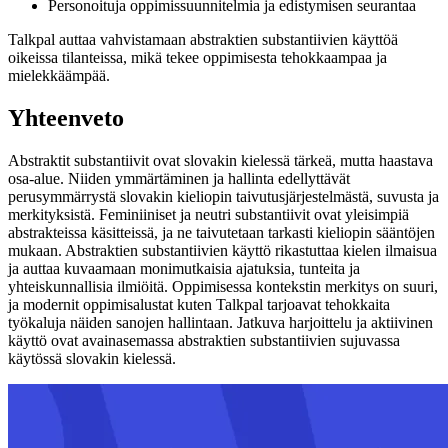
Personoituja oppimissuunnitelmia ja edistymisen seurantaa
Talkpal auttaa vahvistamaan abstraktien substantiivien käyttöä
oikeissa tilanteissa, mikä tekee oppimisesta tehokkaampaa ja
mielekkäämpää.
Yhteenveto
Abstraktit substantiivit ovat slovakin kielessä tärkeä, mutta haastava
osa-alue. Niiden ymmärtäminen ja hallinta edellyttävät
perusymmärrystä slovakin kieliopin taivutusjärjestelmästä, suvusta ja
merkityksistä. Feminiiniset ja neutri substantiivit ovat yleisimpiä
abstrakteissa käsitteissä, ja ne taivutetaan tarkasti kieliopin sääntöjen
mukaan. Abstraktien substantiivien käyttö rikastuttaa kielen ilmaisua
ja auttaa kuvaamaan monimutkaisia ajatuksia, tunteita ja
yhteiskunnallisia ilmiöitä. Oppimisessa kontekstin merkitys on suuri,
ja modernit oppimisalustat kuten Talkpal tarjoavat tehokkaita
työkaluja näiden sanojen hallintaan. Jatkuva harjoittelu ja aktiivinen
käyttö ovat avainasemassa abstraktien substantiivien sujuvassa
käytössä slovakin kielessä.