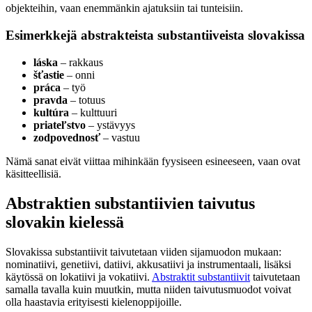
objekteihin, vaan enemmänkin ajatuksiin tai tunteisiin.
Esimerkkejä abstrakteista substantiiveista slovakissa
láska
– rakkaus
šťastie
– onni
práca
– työ
pravda
– totuus
kultúra
– kulttuuri
priateľstvo
– ystävyys
zodpovednosť
– vastuu
Nämä sanat eivät viittaa mihinkään fyysiseen esineeseen, vaan ovat
käsitteellisiä.
Abstraktien substantiivien taivutus
slovakin kielessä
Slovakissa substantiivit taivutetaan viiden sijamuodon mukaan:
nominatiivi, genetiivi, datiivi, akkusatiivi ja instrumentaali, lisäksi
käytössä on lokatiivi ja vokatiivi.
Abstraktit substantiivit
taivutetaan
samalla tavalla kuin muutkin, mutta niiden taivutusmuodot voivat
olla haastavia erityisesti kielenoppijoille.