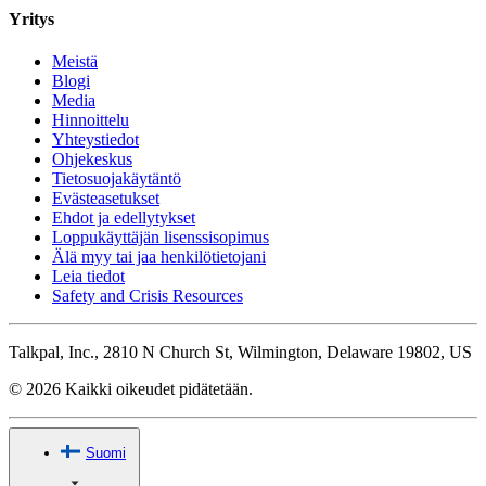
Yritys
Meistä
Blogi
Media
Hinnoittelu
Yhteystiedot
Ohjekeskus
Tietosuojakäytäntö
Evästeasetukset
Ehdot ja edellytykset
Loppukäyttäjän lisenssisopimus
Älä myy tai jaa henkilötietojani
Leia tiedot
Safety and Crisis Resources
Talkpal, Inc., 2810 N Church St, Wilmington, Delaware 19802, US
© 2026 Kaikki oikeudet pidätetään.
Suomi