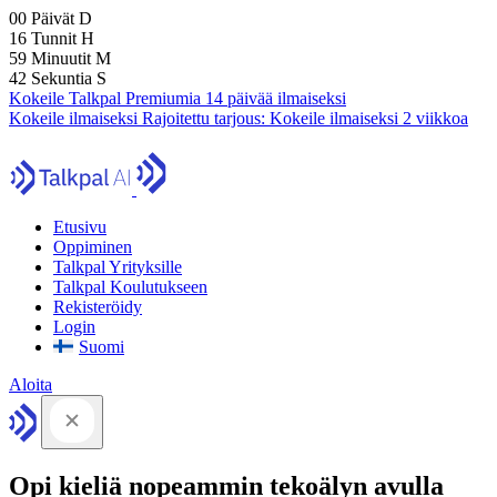
00
Päivät
D
16
Tunnit
H
59
Minuutit
M
41
Sekuntia
S
Kokeile Talkpal Premiumia 14 päivää ilmaiseksi
Kokeile ilmaiseksi
Rajoitettu tarjous:
Kokeile ilmaiseksi 2 viikkoa
Etusivu
Oppiminen
Talkpal Yrityksille
Talkpal Koulutukseen
Rekisteröidy
Login
Suomi
Aloita
Opi kieliä nopeammin tekoälyn avulla