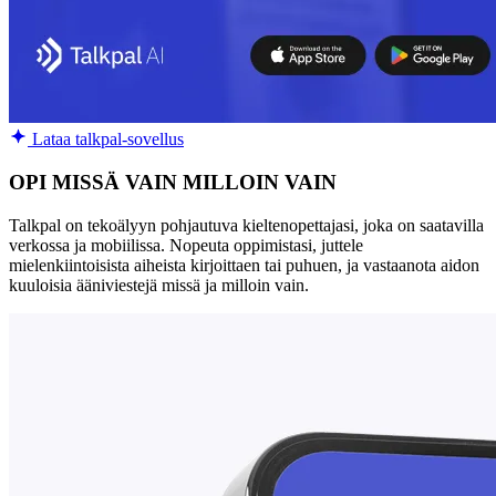
Lataa talkpal-sovellus
OPI MISSÄ VAIN MILLOIN VAIN
Talkpal on tekoälyyn pohjautuva kieltenopettajasi, joka on saatavilla
verkossa ja mobiilissa. Nopeuta oppimistasi, juttele
mielenkiintoisista aiheista kirjoittaen tai puhuen, ja vastaanota aidon
kuuloisia ääniviestejä missä ja milloin vain.