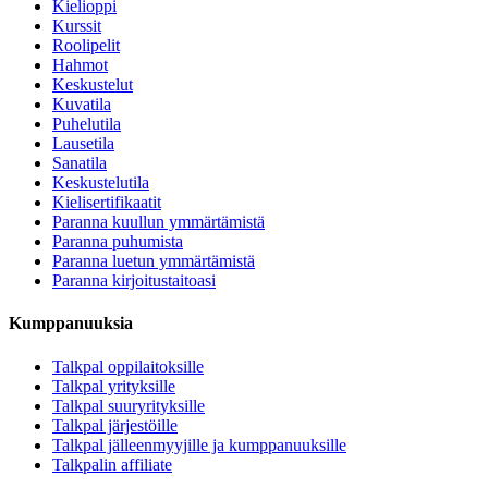
Kielioppi
Kurssit
Roolipelit
Hahmot
Keskustelut
Kuvatila
Puhelutila
Lausetila
Sanatila
Keskustelutila
Kielisertifikaatit
Paranna kuullun ymmärtämistä
Paranna puhumista
Paranna luetun ymmärtämistä
Paranna kirjoitustaitoasi
Kumppanuuksia
Talkpal oppilaitoksille
Talkpal yrityksille
Talkpal suuryrityksille
Talkpal järjestöille
Talkpal jälleenmyyjille ja kumppanuuksille
Talkpalin affiliate