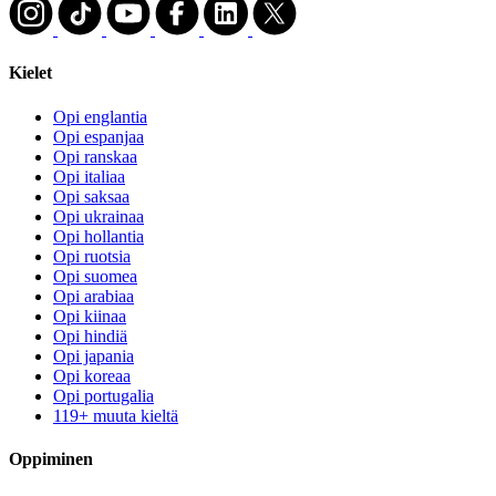
Kielet
Opi englantia
Opi espanjaa
Opi ranskaa
Opi italiaa
Opi saksaa
Opi ukrainaa
Opi hollantia
Opi ruotsia
Opi suomea
Opi arabiaa
Opi kiinaa
Opi hindiä
Opi japania
Opi koreaa
Opi portugalia
119+ muuta kieltä
Oppiminen