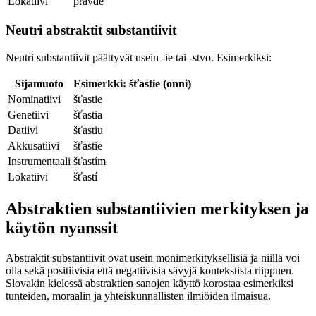
Lokatiivi
pravde
Neutri abstraktit substantiivit
Neutri substantiivit päättyvät usein -ie tai -stvo. Esimerkiksi:
Sijamuoto
Esimerkki: šťastie (onni)
Nominatiivi
šťastie
Genetiivi
šťastia
Datiivi
šťastiu
Akkusatiivi
šťastie
Instrumentaali
šťastím
Lokatiivi
šťastí
Abstraktien substantiivien merkityksen ja
käytön nyanssit
Abstraktit substantiivit ovat usein monimerkityksellisiä ja niillä voi
olla sekä positiivisia että negatiivisia sävyjä kontekstista riippuen.
Slovakin kielessä abstraktien sanojen käyttö korostaa esimerkiksi
tunteiden, moraalin ja yhteiskunnallisten ilmiöiden ilmaisua.