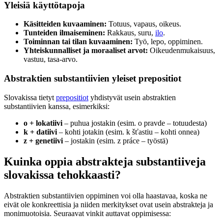
Yleisiä käyttötapoja
Käsitteiden kuvaaminen:
Totuus, vapaus, oikeus.
Tunteiden ilmaiseminen:
Rakkaus, suru,
ilo
.
Toiminnan tai tilan kuvaaminen:
Työ, lepo, oppiminen.
Yhteiskunnalliset ja moraaliset arvot:
Oikeudenmukaisuus,
vastuu, tasa-arvo.
Abstraktien substantiivien yleiset prepositiot
Slovakissa tietyt
prepositiot
yhdistyvät usein abstraktien
substantiivien kanssa, esimerkiksi:
o + lokatiivi
– puhua jostakin (esim. o pravde – totuudesta)
k + datiivi
– kohti jotakin (esim. k šťastiu – kohti onnea)
z + genetiivi
– jostakin (esim. z práce – työstä)
Kuinka oppia abstrakteja substantiiveja
slovakissa tehokkaasti?
Abstraktien substantiivien oppiminen voi olla haastavaa, koska ne
eivät ole konkreettisia ja niiden merkitykset ovat usein abstrakteja ja
monimuotoisia. Seuraavat vinkit auttavat oppimisessa: