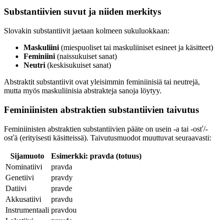
Substantiivien suvut ja niiden merkitys
Slovakin substantiivit jaetaan kolmeen sukuluokkaan:
Maskuliini
(miespuoliset tai maskuliiniset esineet ja käsitteet)
Feminiini
(naissukuiset sanat)
Neutri
(keskisukuiset sanat)
Abstraktit substantiivit ovat yleisimmin feminiinisiä tai neutrejä,
mutta myös maskuliinisia abstrakteja sanoja löytyy.
Feminiinisten abstraktien substantiivien taivutus
Feminiinisten abstraktien substantiivien pääte on usein -a tai -osť/-
osťä (erityisesti käsitteissä). Taivutusmuodot muuttuvat seuraavasti:
Sijamuoto
Esimerkki: pravda (totuus)
Nominatiivi
pravda
Genetiivi
pravdy
Datiivi
pravde
Akkusatiivi
pravdu
Instrumentaali
pravdou