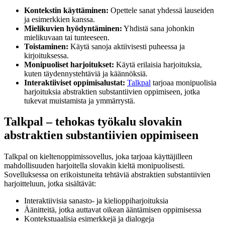
Kontekstin käyttäminen:
Opettele sanat yhdessä lauseiden
ja esimerkkien kanssa.
Mielikuvien hyödyntäminen:
Yhdistä sana johonkin
mielikuvaan tai tunteeseen.
Toistaminen:
Käytä sanoja aktiivisesti puheessa ja
kirjoituksessa.
Monipuoliset harjoitukset:
Käytä erilaisia harjoituksia,
kuten täydennystehtäviä ja käännöksiä.
Interaktiiviset oppimisalustat:
Talkpal
tarjoaa monipuolisia
harjoituksia abstraktien substantiivien oppimiseen, jotka
tukevat muistamista ja ymmärrystä.
Talkpal – tehokas työkalu slovakin
abstraktien substantiivien oppimiseen
Talkpal on kieltenoppimissovellus, joka tarjoaa käyttäjilleen
mahdollisuuden harjoitella slovakin kieltä monipuolisesti.
Sovelluksessa on erikoistuneita tehtäviä abstraktien substantiivien
harjoitteluun, jotka sisältävät:
Interaktiivisia sanasto- ja kielioppiharjoituksia
Äänitteitä, jotka auttavat oikean ääntämisen oppimisessa
Kontekstuaalisia esimerkkejä ja dialogeja