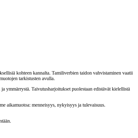
yksellisiä kohteen kannalta. Tamiliverbien taidon vahvistaminen vaatii
muotojen tarkistusten avulla.
 ja ymmärrystä. Taivutusharjoitukset puolestaan edistävät kielellistä
 kolme aikamuotoa: menneisyys, nykyisyys ja tulevaisuus.
ntään.