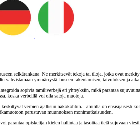
lauseen selkärankana. Ne merkitsevät tekoja tai tiloja, jotka ovat merkit
teltu vahvistamaan ymmärrystä lauseen rakentamisen, taivutuksen ja aika
ntegroida sopivia tamiliverbejä eri yhteyksiin, mikä parantaa sujuvuutta
ssa, koska verbeillä voi olla satoja muotoja.
 keskittyvät verbien ajallisiin näkökohtiin. Tamililla on ensisijaisesti
bien aikamuotoon perustuvan muunnoksen monimutkaisuuden.
i parantaa opiskelijan kielen hallintaa ja tasoittaa tietä sujuvaan viesti