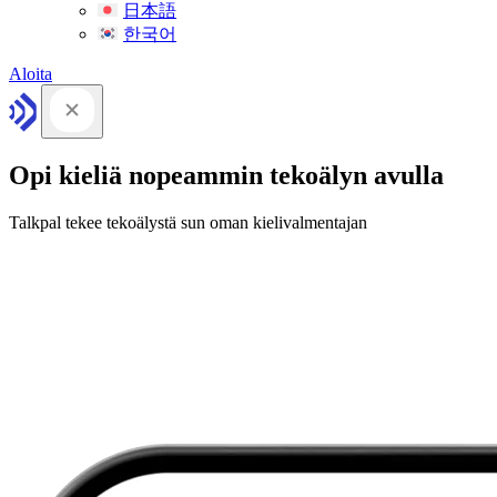
日本語
한국어
Aloita
Opi kieliä nopeammin tekoälyn avulla
Talkpal tekee tekoälystä sun oman kielivalmentajan