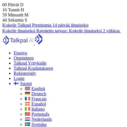
00
Päivät
D
16
Tunnit
H
59
Minuutit
M
43
Sekuntia
S
Kokeile Talkpal Premiumia 14 päivää ilmaiseksi
Kokeile ilmaiseksi
Rajoitettu tarjous:
Kokeile ilmaiseksi 2 viikkoa
Etusivu
Oppiminen
Talkpal Yrityksille
Talkpal Koulutukseen
Rekisteröidy
Login
Suomi
English
Deutsch
Français
Español
Italiano
Português
Nederlands
Svenska