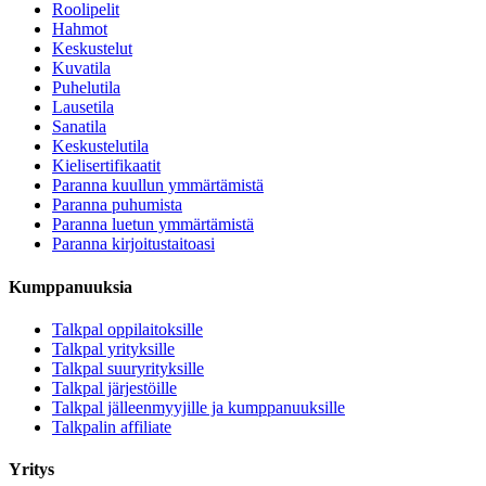
Roolipelit
Hahmot
Keskustelut
Kuvatila
Puhelutila
Lausetila
Sanatila
Keskustelutila
Kielisertifikaatit
Paranna kuullun ymmärtämistä
Paranna puhumista
Paranna luetun ymmärtämistä
Paranna kirjoitustaitoasi
Kumppanuuksia
Talkpal oppilaitoksille
Talkpal yrityksille
Talkpal suuryrityksille
Talkpal järjestöille
Talkpal jälleenmyyjille ja kumppanuuksille
Talkpalin affiliate
Yritys