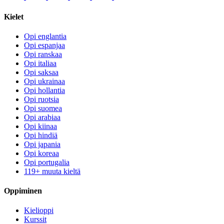
Kielet
Opi englantia
Opi espanjaa
Opi ranskaa
Opi italiaa
Opi saksaa
Opi ukrainaa
Opi hollantia
Opi ruotsia
Opi suomea
Opi arabiaa
Opi kiinaa
Opi hindiä
Opi japania
Opi koreaa
Opi portugalia
119+ muuta kieltä
Oppiminen
Kielioppi
Kurssit