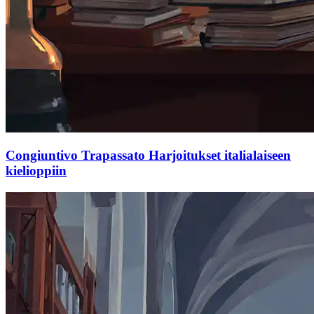
Congiuntivo Trapassato Harjoitukset italialaiseen
kielioppiin