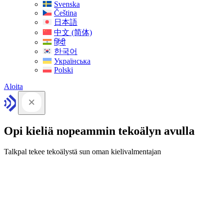
Svenska
Čeština
日本語
中文 (简体)
हिंदी
한국어
Українська
Polski
Aloita
Opi kieliä nopeammin tekoälyn avulla
Talkpal tekee tekoälystä sun oman kielivalmentajan