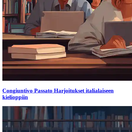
Congiuntivo Passato Harjoitukset italialaiseen
kielioppiin