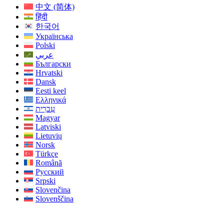
中文 (简体)
हिंदी
한국어
Українська
Polski
عربي
Български
Hrvatski
Dansk
Eesti keel
Ελληνικά
עִברִית
Magyar
Latviski
Lietuvių
Norsk
Türkçe
Română
Русский
Srpski
Slovenčina
Slovenščina