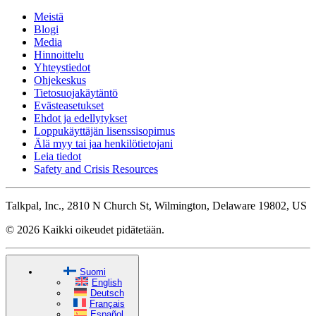
Meistä
Blogi
Media
Hinnoittelu
Yhteystiedot
Ohjekeskus
Tietosuojakäytäntö
Evästeasetukset
Ehdot ja edellytykset
Loppukäyttäjän lisenssisopimus
Älä myy tai jaa henkilötietojani
Leia tiedot
Safety and Crisis Resources
Talkpal, Inc., 2810 N Church St, Wilmington, Delaware 19802, US
© 2026 Kaikki oikeudet pidätetään.
Suomi
English
Deutsch
Français
Español