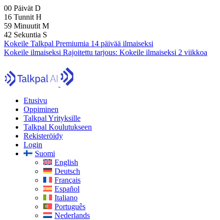
00
Päivät
D
16
Tunnit
H
59
Minuutit
M
40
Sekuntia
S
Kokeile Talkpal Premiumia 14 päivää ilmaiseksi
Kokeile ilmaiseksi
Rajoitettu tarjous:
Kokeile ilmaiseksi 2 viikkoa
Etusivu
Oppiminen
Talkpal Yrityksille
Talkpal Koulutukseen
Rekisteröidy
Login
Suomi
English
Deutsch
Français
Español
Italiano
Português
Nederlands