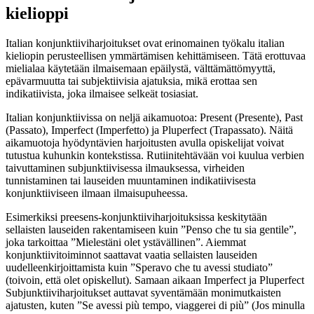
kielioppi
Italian konjunktiiviharjoitukset ovat erinomainen työkalu italian
kieliopin perusteellisen ymmärtämisen kehittämiseen. Tätä erottuvaa
mielialaa käytetään ilmaisemaan epäilystä, välttämättömyyttä,
epävarmuutta tai subjektiivisia ajatuksia, mikä erottaa sen
indikatiivista, joka ilmaisee selkeät tosiasiat.
Italian konjunktiivissa on neljä aikamuotoa: Present (Presente), Past
(Passato), Imperfect (Imperfetto) ja Pluperfect (Trapassato). Näitä
aikamuotoja hyödyntävien harjoitusten avulla opiskelijat voivat
tutustua kuhunkin kontekstissa. Rutiinitehtävään voi kuulua verbien
taivuttaminen subjunktiivisessa ilmauksessa, virheiden
tunnistaminen tai lauseiden muuntaminen indikatiivisesta
konjunktiiviseen ilmaan ilmaisupuheessa.
Esimerkiksi preesens-konjunktiiviharjoituksissa keskitytään
sellaisten lauseiden rakentamiseen kuin ”Penso che tu sia gentile”,
joka tarkoittaa ”Mielestäni olet ystävällinen”. Aiemmat
konjunktiivitoiminnot saattavat vaatia sellaisten lauseiden
uudelleenkirjoittamista kuin ”Speravo che tu avessi studiato”
(toivoin, että olet opiskellut). Samaan aikaan Imperfect ja Pluperfect
Subjunktiiviharjoitukset auttavat syventämään monimutkaisten
ajatusten, kuten ”Se avessi più tempo, viaggerei di più” (Jos minulla