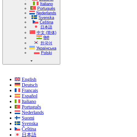
Italiano
Português
Nederlands
Svenska
Čeština
日本語
中文 (简体)
हिंदी
한국어
Українська
Polski
English
Deutsch
Français
Español
Italiano
Português
Nederlands
Suomi
Svenska
Čeština
日本語