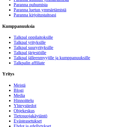
Paranna puhumista
Paranna luetun ymmärtämistä
Paranna kirjoitustaitoasi
Kumppanuuksia
Talkpal oppilaitoksille
Talkpal yrityksille
Talkpal suuryrityksille
Talkpal järjestöille
Talkpal jälleenmyyjille ja kumppanuuksille
Talkpalin affiliate
Yritys
Meistä
Blogi
Media
Hinnoittelu
Yhteystiedot
Ohjekeskus
Tietosuojakäytäntö
Evästeasetukset
Ehdot ja edellytykset