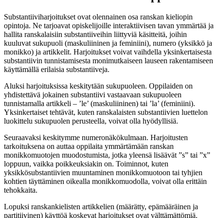
Substantiiviharjoitukset ovat olennainen osa ranskan kieliopin
opintoja. Ne tarjoavat opiskelijoille interaktiivisen tavan ymmärtää ja
hallita ranskalaisiin substantiiveihin liittyviä käsitteitä, joihin
kuuluvat sukupuoli (maskuliininen ja feminiini), numero (yksikkö ja
monikko) ja artikkelit. Harjoitukset voivat vaihdella yksinkertaisesta
substantiivin tunnistamisesta monimutkaiseen lauseen rakentamiseen
käyttämällä erilaisia substantiiveja.
Aluksi harjoituksissa keskitytään sukupuoleen. Oppilaiden on
yhdistettävä jokainen substantiivi vastaavaan sukupuoleen
tunnistamalla artikkeli – ’le’ (maskuliininen) tai ’la’ (feminiini).
Yksinkertaiset tehtävät, kuten ranskalaisten substantiivien luettelon
luokittelu sukupuolen perusteella, voivat olla hyödyllisiä.
Seuraavaksi keskitymme numeronäkökulmaan. Harjoitusten
tarkoituksena on auttaa oppilaita ymmärtämään ranskan
monikkomuotojen muodostumista, jotka yleensä lisäävät ”s” tai ”x”
loppuun, vaikka poikkeuksiakin on. Toiminnot, kuten
yksikkösubstantiivien muuntaminen monikkomuotoon tai tyhjien
kohtien täyttäminen oikealla monikkomuodolla, voivat olla erittäin
tehokkaita.
Lopuksi ranskankielisten artikkelien (määrätty, epämääräinen ja
partitiivinen) käyttöä koskevat harjoitukset ovat välttämättömiä.