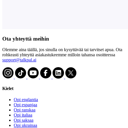
Ota yhteyttä meihin
Olemme aina täällä, jos sinulla on kysyttävää tai tarvitset apua. Ota
rohkeasti yhteyttä asiakastukeemme milloin tahansa osoitteessa
support@talkpal.ai
Kielet
Opi englantia
Opi espanjaa
Opi ranskaa
Opi italiaa
Opi saksaa
Opi ukrainaa