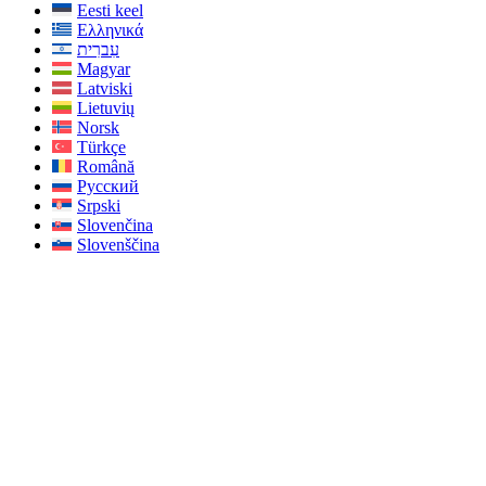
Eesti keel
Ελληνικά
עִברִית
Magyar
Latviski
Lietuvių
Norsk
Türkçe
Română
Русский
Srpski
Slovenčina
Slovenščina