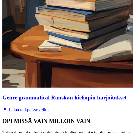
Genre grammatical Ranskan kieliopin harjoitukset
Lataa talkpal-sovellus
OPI MISSÄ VAIN MILLOIN VAIN
Talkpal on tekoälyyn pohjautuva kieltenopettajasi, joka on saatavilla