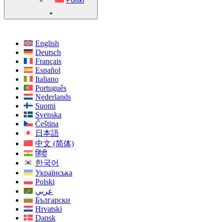
Polski
English
Deutsch
Français
Español
Italiano
Português
Nederlands
Suomi
Svenska
Čeština
日本語
中文 (简体)
हिंदी
한국어
Українська
Polski
عربي
Български
Hrvatski
Dansk