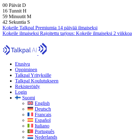
00
Päivät
D
16
Tunnit
H
59
Minuutit
M
41
Sekuntia
S
Kokeile Talkpal Premiumia 14 päivää ilmaiseksi
Kokeile ilmaiseksi
Rajoitettu tarjous:
Kokeile ilmaiseksi 2 viikkoa
Etusivu
Oppiminen
Talkpal Yrityksille
Talkpal Koulutukseen
Rekisteröidy
Login
Suomi
English
Deutsch
Français
Español
Italiano
Português
Nederlands