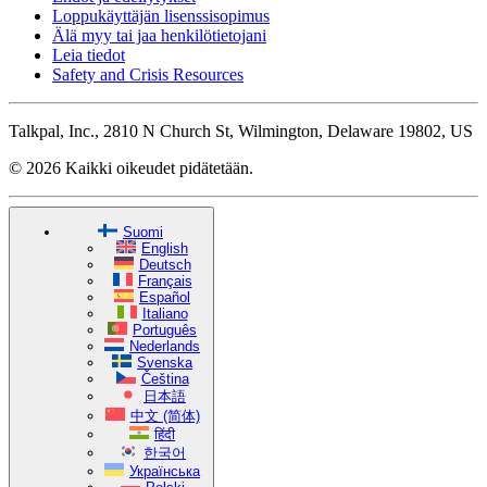
Loppukäyttäjän lisenssisopimus
Älä myy tai jaa henkilötietojani
Leia tiedot
Safety and Crisis Resources
Talkpal, Inc., 2810 N Church St, Wilmington, Delaware 19802, US
© 2026 Kaikki oikeudet pidätetään.
Suomi
English
Deutsch
Français
Español
Italiano
Português
Nederlands
Svenska
Čeština
日本語
中文 (简体)
हिंदी
한국어
Українська