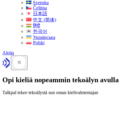
Svenska
Čeština
日本語
中文 (简体)
हिंदी
한국어
Українська
Polski
Aloita
Opi kieliä nopeammin tekoälyn avulla
Talkpal tekee tekoälystä sun oman kielivalmentajan