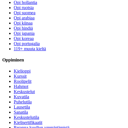
Opi hollantia
Opi ruotsia
Opi suomea
Opi arabiaa
Opi kiinaa
Opi hindiä
Opi japania
Opi koreaa
Opi portugalia
119+ muuta kieltä
Oppiminen
Kielioppi
Kurssit
Roolipelit
Hahmot
Keskustelut
Kuvatila
Puhelutila
Lausetila
Sanatila
Keskustelutila
Kielisertifikaatit
Paranna kuullun ymmärtämistä