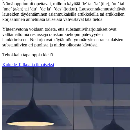
Nämä oppitunnit opettavat, milloin käyttää ’le’ tai ’la’ (the), ’un’ tai
’une’ (a/an) tai ’du’, ’de la’, ’des’ (jotkut). Lauseenrakennustehtävät,
lauseiden täydentäminen asianmukaisilla artikkeleilla tai artikkelien
korjaaminen annetuissa lauseissa vahvistavat tätä tietoa.
Yhteenvetona voidaan todeta, että substantiiviharjoitukset ovat
välttämättömiä resursseja ranskan kieliopin pätevyyden
hankkimiseen. Ne tarjoavat käytännön ymmärryksen ranskalaisten
substantiivien eri puolista ja niiden oikeasta käytöstä.
Tehokkain tapa oppia kieltä
Kokeile Talkpalia ilmaiseksi