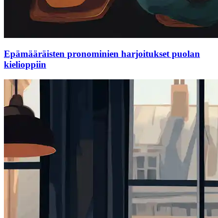
Epämääräisten pronominien harjoitukset puolan
kielioppiin