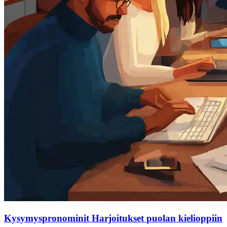
Kysymyspronominit Harjoitukset puolan kielioppiin