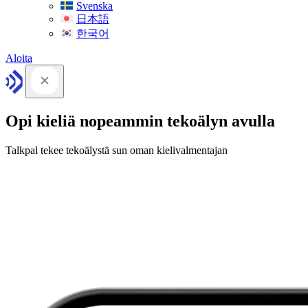
Svenska
日本語
한국어
Aloita
Opi kieliä nopeammin tekoälyn avulla
Talkpal tekee tekoälystä sun oman kielivalmentajan