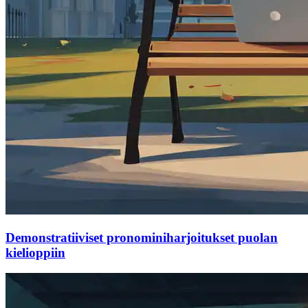
Demonstratiiviset pronominiharjoitukset puolan
kielioppiin