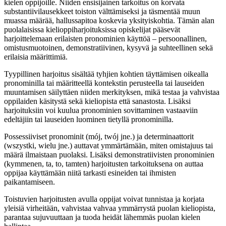
kielen oppijoille. Niiden ensisijainen tarkoitus on korvata
substantiivilausekkeet toiston välttämiseksi ja täsmentää muun
muassa määrää, hallussapitoa koskevia yksityiskohtia. Tämän alan
puolalaisissa kielioppiharjoituksissa opiskelijat pääsevät
harjoittelemaan erilaisten pronominien käyttöä – persoonallinen,
omistusmuotoinen, demonstratiivinen, kysyvä ja suhteellinen sekä
erilaisia määrittimiä.
Tyypillinen harjoitus sisältää tyhjien kohtien täyttämisen oikealla
pronominilla tai määritteellä kontekstin perusteella tai lauseiden
muuntamisen säilyttäen niiden merkityksen, mikä testaa ja vahvistaa
oppilaiden käsitystä sekä kieliopista että sanastosta. Lisäksi
harjoituksiin voi kuulua pronominien sovittaminen vastaaviin
edeltäjiin tai lauseiden luominen tietyllä pronominilla.
Possessiiviset pronominit (mój, twój jne.) ja determinaattorit
(wszystki, wielu jne.) auttavat ymmärtämään, miten omistajuus tai
määrä ilmaistaan puolaksi. Lisäksi demonstratiivisten pronominien
(kymmenen, ta, to, tamten) harjoitusten tarkoituksena on auttaa
oppijaa käyttämään niitä tarkasti esineiden tai ihmisten
paikantamiseen.
Toistuvien harjoitusten avulla oppijat voivat tunnistaa ja korjata
yleisiä virheitään, vahvistaa vahvaa ymmärrystä puolan kieliopista,
parantaa sujuvuuttaan ja tuoda heidät lähemmäs puolan kielen