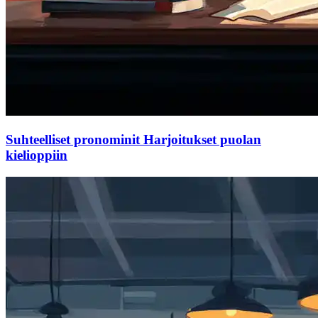
Suhteelliset pronominit Harjoitukset puolan
kielioppiin