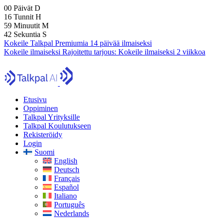
00
Päivät
D
16
Tunnit
H
59
Minuutit
M
40
Sekuntia
S
Kokeile Talkpal Premiumia 14 päivää ilmaiseksi
Kokeile ilmaiseksi
Rajoitettu tarjous:
Kokeile ilmaiseksi 2 viikkoa
Etusivu
Oppiminen
Talkpal Yrityksille
Talkpal Koulutukseen
Rekisteröidy
Login
Suomi
English
Deutsch
Français
Español
Italiano
Português
Nederlands