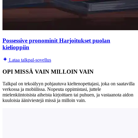
Possessive pronominit Harjoitukset puolan
kielioppiin
Lataa talkpal-sovellus
OPI MISSÄ VAIN MILLOIN VAIN
Talkpal on tekoälyyn pohjautuva kieltenopettajasi, joka on saatavilla
verkossa ja mobiilissa. Nopeuta oppimistasi, juttele
mielenkiintoisista aiheista kirjoittaen tai puhuen, ja vastaanota aidon
kuuloisia ääniviestejä missä ja milloin vain.