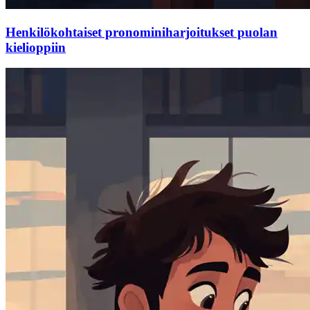
Henkilökohtaiset pronominiharjoitukset puolan
kielioppiin