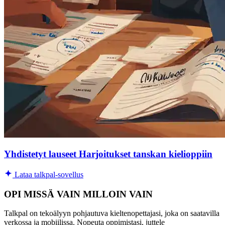
Yhdistetyt lauseet Harjoitukset tanskan kielioppiin
Lataa talkpal-sovellus
OPI MISSÄ VAIN MILLOIN VAIN
Talkpal on tekoälyyn pohjautuva kieltenopettajasi, joka on saatavilla
verkossa ja mobiilissa. Nopeuta oppimistasi, juttele