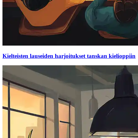
Kielteisten lauseiden harjoitukset tanskan kielioppiin