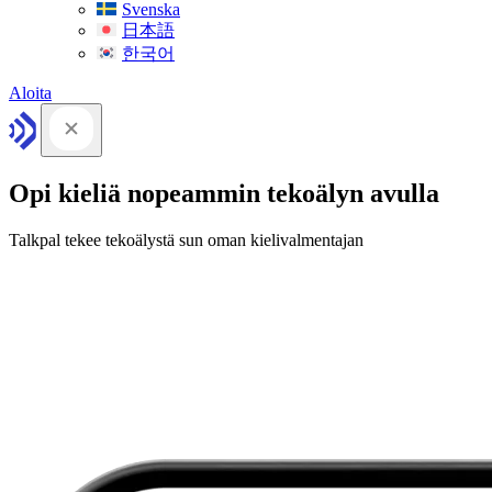
Svenska
日本語
한국어
Aloita
Opi kieliä nopeammin tekoälyn avulla
Talkpal tekee tekoälystä sun oman kielivalmentajan