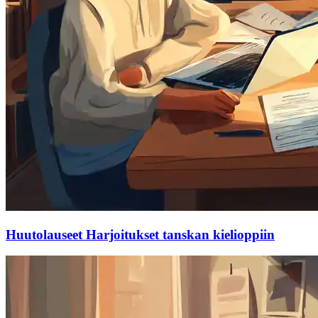
Huutolauseet Harjoitukset tanskan kielioppiin