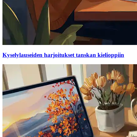
Kyselylauseiden harjoitukset tanskan kielioppiin