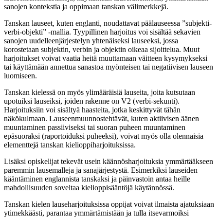
sanojen kontekstia ja oppimaan tanskan välimerkkejä.
Tanskan lauseet, kuten englanti, noudattavat päälauseessa ”subjekti-
verbi-objekti” -mallia. Tyypillinen harjoitus voi sisältää sekavien
sanojen uudelleenjärjestelyn yhtenäiseksi lauseeksi, jossa
korostetaan subjektin, verbin ja objektin oikeaa sijoittelua. Muut
harjoitukset voivat vaatia heitä muuttamaan väitteen kysymykseksi
tai käyttämään annettua sanastoa myönteisen tai negatiivisen lauseen
luomiseen.
Tanskan kielessä on myös ylimääräisiä lauseita, joita kutsutaan
upotuiksi lauseiksi, joiden rakenne on V2 (verbi-sekunti).
Harjoituksiin voi sisältyä haasteita, jotka keskittyvät tähän
näkökulmaan. Lauseenmuunnostehtävät, kuten aktiivisen äänen
muuntaminen passiiviseksi tai suoran puheen muuntaminen
epäsuoraksi (raportoiduksi puheeksi), voivat myös olla olennaisia
elementtejä tanskan kielioppiharjoituksissa.
Lisäksi opiskelijat tekevät usein käännösharjoituksia ymmärtääkseen
paremmin lausemalleja ja sanajärjestystä. Esimerkiksi lauseiden
kääntäminen englannista tanskaksi ja päinvastoin antaa heille
mahdollisuuden soveltaa kielioppisääntöjä käytännössä.
Tanskan kielen lauseharjoituksissa oppijat voivat ilmaista ajatuksiaan
ytimekkäästi, parantaa ymmärtämistään ja tulla itsevarmoiksi