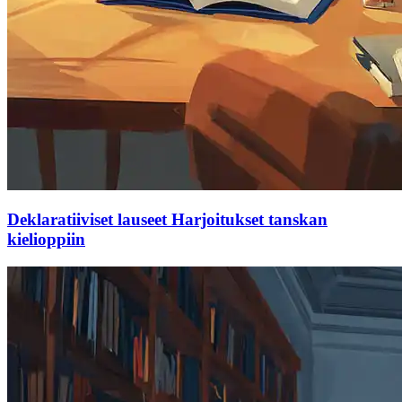
Deklaratiiviset lauseet Harjoitukset tanskan
kielioppiin