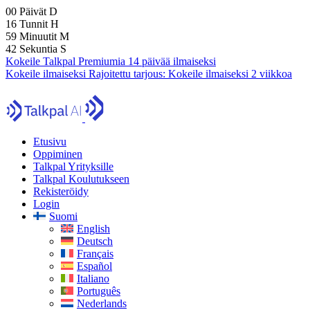
00
Päivät
D
16
Tunnit
H
59
Minuutit
M
40
Sekuntia
S
Kokeile Talkpal Premiumia 14 päivää ilmaiseksi
Kokeile ilmaiseksi
Rajoitettu tarjous:
Kokeile ilmaiseksi 2 viikkoa
Etusivu
Oppiminen
Talkpal Yrityksille
Talkpal Koulutukseen
Rekisteröidy
Login
Suomi
English
Deutsch
Français
Español
Italiano
Português
Nederlands