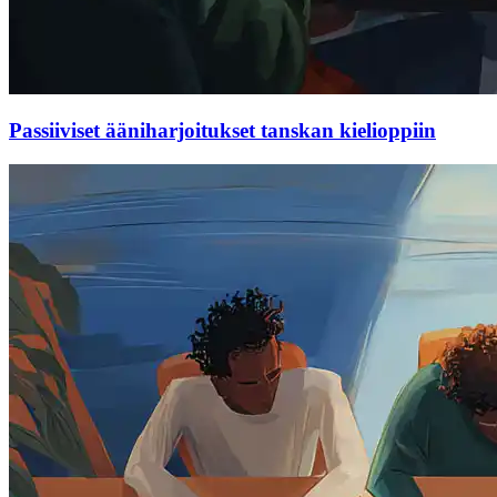
Passiiviset ääniharjoitukset tanskan kielioppiin