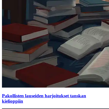
Pakollisten lauseiden harjoitukset tanskan
kielioppiin