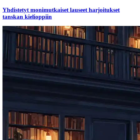
Yhdistetyt monimutkaiset lauseet harjoitukset
tanskan kielioppiin