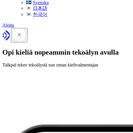
Svenska
日本語
한국어
Aloita
Opi kieliä nopeammin tekoälyn avulla
Talkpal tekee tekoälystä sun oman kielivalmentajan