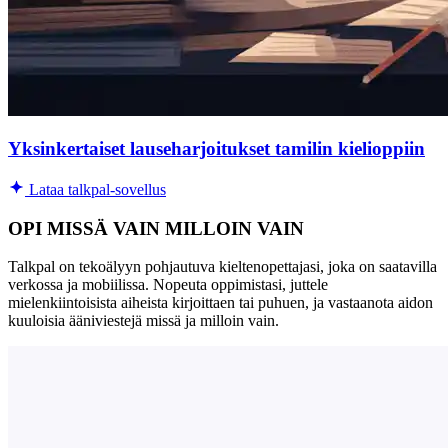
Yksinkertaiset lauseharjoitukset tamilin kielioppiin
Lataa talkpal-sovellus
OPI MISSÄ VAIN MILLOIN VAIN
Talkpal on tekoälyyn pohjautuva kieltenopettajasi, joka on saatavilla
verkossa ja mobiilissa. Nopeuta oppimistasi, juttele
mielenkiintoisista aiheista kirjoittaen tai puhuen, ja vastaanota aidon
kuuloisia ääniviestejä missä ja milloin vain.