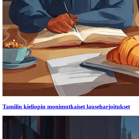
Tamilin kieliopin monimutkaiset lauseharjoitukset