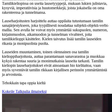
Tamilikieliopissa on useita lausetyyppejä, mukaan lukien julistavia,
kysyviä, imperatiivisia ja huutomerkkejä, joista jokaisella on oma
rakenteensa ja tunnelmansa.
Lauseharjoitusten harjoittelu auttaa oppilaita tutustumaan tamilin
sanajärjestykseen, joka tyypillisesti noudattaa subjekti-objekti-verbi-
mallia. Sen avulla he voivat myös ymmärtää sukupuolen, numeron,
kirjainmuodon, aikamuodon ja tunnelman vivahteet, joita
tamilikielioppi käsittelee. Kielen taivutus lisää tamilin lauseiden
rikasta ja monipuolista puolta.
Lauseiden muuntaminen, toinen olennainen osa tamilin
kielioppiharjoitusta, auttaa parantamaan sanavarastoa ja muokkaa
kykyä rakentaa suuria ja monimutkaisia lauseita tarkasti. Tamilin
kieliopin lauseharjoitukset eivät ainoastaan hio kielitaitoa, vaan
myös syventävät tamilin rikkaan kirjallisen perinnön ymmärtämistä
ja arvostusta.
Tehokkain tapa oppia kieltä
Kokeile Talkpalia ilmaiseksi