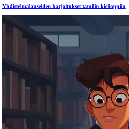
Yhdistelmälauseiden harjoitukset tamilin kielioppiin