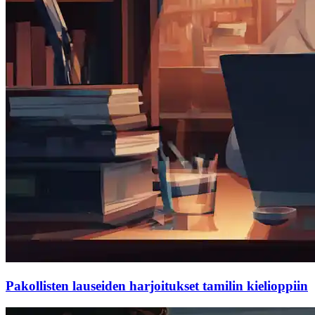
Pakollisten lauseiden harjoitukset tamilin kielioppiin