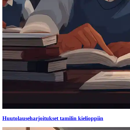
Huutolauseharjoitukset tamilin kielioppiin