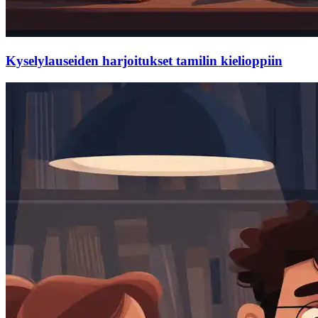
Kyselylauseiden harjoitukset tamilin kielioppiin