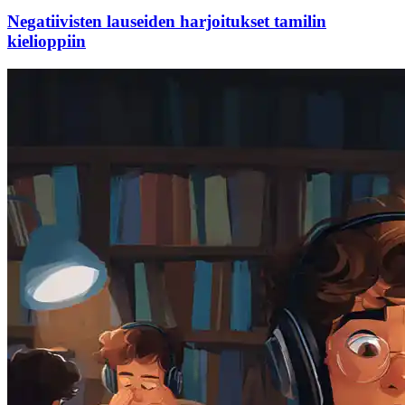
Negatiivisten lauseiden harjoitukset tamilin
kielioppiin