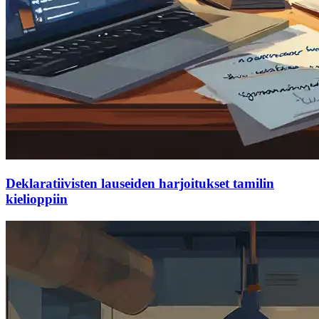
Deklaratiivisten lauseiden harjoitukset tamilin
kielioppiin