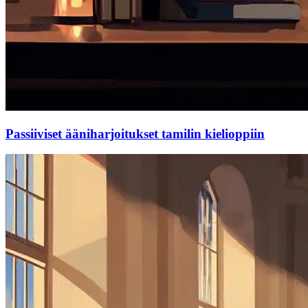
Passiiviset ääniharjoitukset tamilin kielioppiin