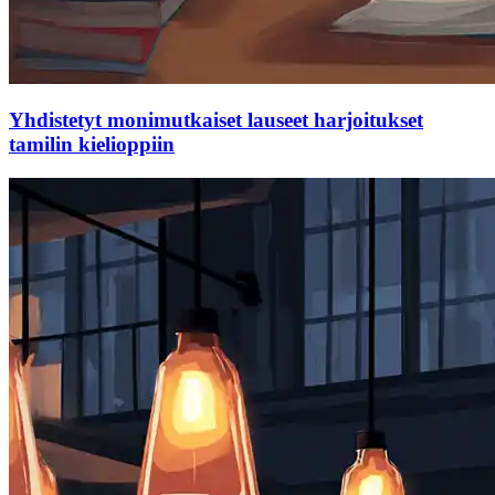
Yhdistetyt monimutkaiset lauseet harjoitukset
tamilin kielioppiin