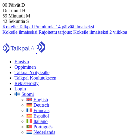
00
Päivät
D
16
Tunnit
H
59
Minuutit
M
40
Sekuntia
S
Kokeile Talkpal Premiumia 14 päivää ilmaiseksi
Kokeile ilmaiseksi
Rajoitettu tarjous:
Kokeile ilmaiseksi 2 viikkoa
Etusivu
Oppiminen
Talkpal Yrityksille
Talkpal Koulutukseen
Rekisteröidy
Login
Suomi
English
Deutsch
Français
Español
Italiano
Português
Nederlands