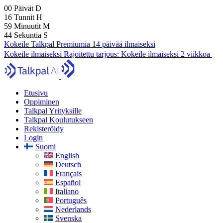
00
Päivät
D
16
Tunnit
H
59
Minuutit
M
43
Sekuntia
S
Kokeile Talkpal Premiumia 14 päivää ilmaiseksi
Kokeile ilmaiseksi
Rajoitettu tarjous:
Kokeile ilmaiseksi 2 viikkoa
Etusivu
Oppiminen
Talkpal Yrityksille
Talkpal Koulutukseen
Rekisteröidy
Login
Suomi
English
Deutsch
Français
Español
Italiano
Português
Nederlands
Svenska