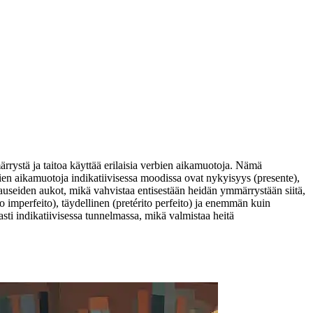
rrystä ja taitoa käyttää erilaisia verbien aikamuotoja. Nämä
rbien aikamuotoja indikatiivisessa moodissa ovat nykyisyys (presente),
 lauseiden aukot, mikä vahvistaa entisestään heidän ymmärrystään siitä,
 imperfeito), täydellinen (pretérito perfeito) ja enemmän kuin
asti indikatiivisessa tunnelmassa, mikä valmistaa heitä