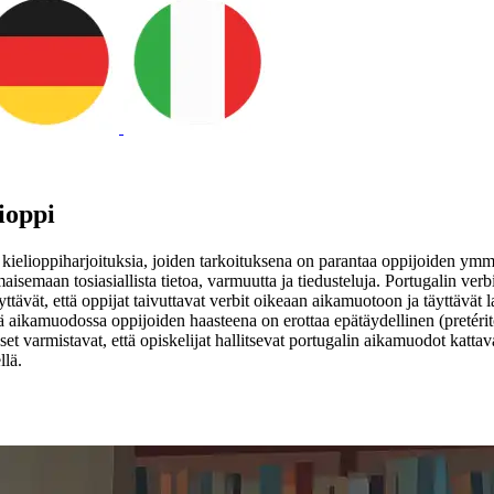
ioppi
kielioppiharjoituksia, joiden tarkoituksena on parantaa oppijoiden ymmä
maisemaan tosiasiallista tietoa, varmuutta ja tiedusteluja. Portugalin ve
yttävät, että oppijat taivuttavat verbit oikeaan aikamuotoon ja täyttävät
aikamuodossa oppijoiden haasteena on erottaa epätäydellinen (pretérito
et varmistavat, että opiskelijat hallitsevat portugalin aikamuodot kattav
llä.