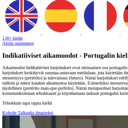
130+ kieltä
Aloita oppiminen
Indikatiiviset aikamuodot - Portugalin kiel
Aikamuodot Indikatiiviset harjoitukset ovat olennainen osa portugalin 
harjoitukset keskittyvät suuntaa-antavaan mielialaan, jota käytetään il
menneisyys (pretérito) ja tulevaisuus (futuro). Nämä harjoitukset edell
milloin ja miten kutakin aikamuotoa käytetään. Esimerkiksi menneessä 
täydellinen (pretérito mais-que-perfeito). Nämä monipuoliset harjoituks
kommunikoimaan tehokkaasti ja kirjoittamaan tarkasti portugalin kiele
Tehokkain tapa oppia kieltä
Kokeile Talkpalia ilmaiseksi