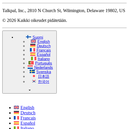
Talkpal, Inc., 2810 N Church St, Wilmington, Delaware 19802, US
© 2026 Kaikki oikeudet pidätetään.
Suomi
English
Deutsch
Français
Español
Italiano
Português
Nederlands
Svenska
日本語
한국어
English
Deutsch
Français
Español
Italiano