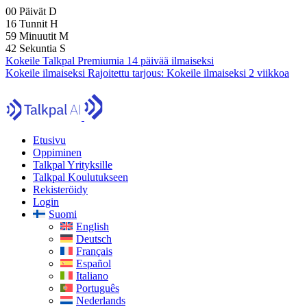
00
Päivät
D
16
Tunnit
H
59
Minuutit
M
41
Sekuntia
S
Kokeile Talkpal Premiumia 14 päivää ilmaiseksi
Kokeile ilmaiseksi
Rajoitettu tarjous:
Kokeile ilmaiseksi 2 viikkoa
Etusivu
Oppiminen
Talkpal Yrityksille
Talkpal Koulutukseen
Rekisteröidy
Login
Suomi
English
Deutsch
Français
Español
Italiano
Português
Nederlands