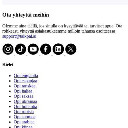
Ota yhteyttä meihin
Olemme aina täällä, jos sinulla on kysyttävää tai tarvitset apua. Ota
rohkeasti yhteyttä asiakastukeemme milloin tahansa osoitteessa
support@talkpal.ai
Kielet
Opi englantia
Opi espanjaa
Opi ranskaa
Opi italiaa
Opi saksaa
Opi ukrainaa
Opi hollantia
Opi ruotsia
Opi suomea
Opi arabiaa
Opi kiinaa