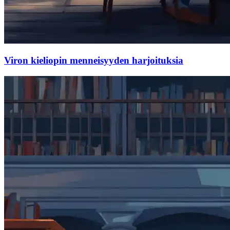
Viron kieliopin menneisyyden harjoituksia