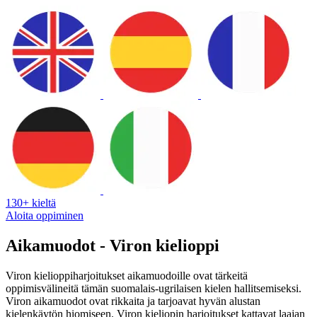
130+ kieltä
Aloita oppiminen
Aikamuodot - Viron kielioppi
Viron kielioppiharjoitukset aikamuodoille ovat tärkeitä
oppimisvälineitä tämän suomalais-ugrilaisen kielen hallitsemiseksi.
Viron aikamuodot ovat rikkaita ja tarjoavat hyvän alustan
kielenkäytön hiomiseen. Viron kieliopin harjoitukset kattavat laajan