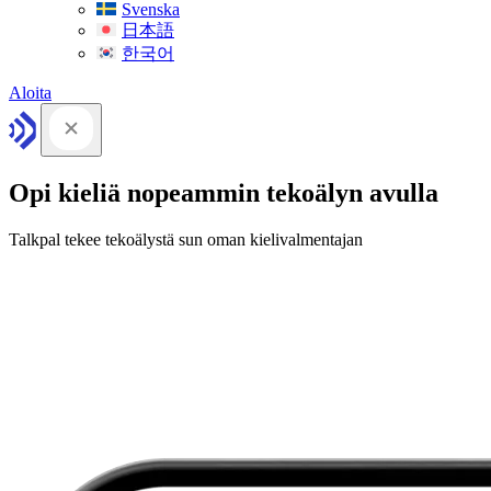
Svenska
日本語
한국어
Aloita
Opi kieliä nopeammin tekoälyn avulla
Talkpal tekee tekoälystä sun oman kielivalmentajan