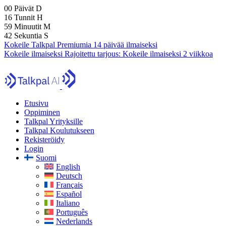
00
Päivät
D
16
Tunnit
H
59
Minuutit
M
40
Sekuntia
S
Kokeile Talkpal Premiumia 14 päivää ilmaiseksi
Kokeile ilmaiseksi
Rajoitettu tarjous:
Kokeile ilmaiseksi 2 viikkoa
Etusivu
Oppiminen
Talkpal Yrityksille
Talkpal Koulutukseen
Rekisteröidy
Login
Suomi
English
Deutsch
Français
Español
Italiano
Português
Nederlands