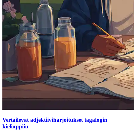
Vertailevat adjektiiviharjoitukset tagalogin
kielioppiin