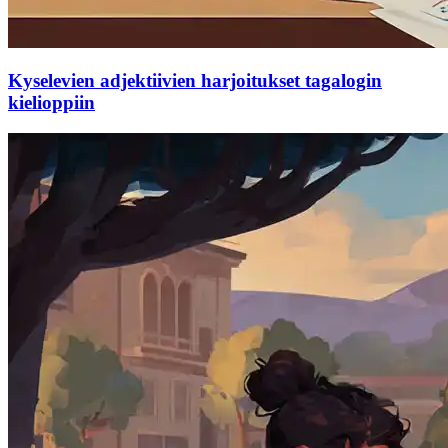
Kyselevien adjektiivien harjoitukset tagalogin
kielioppiin