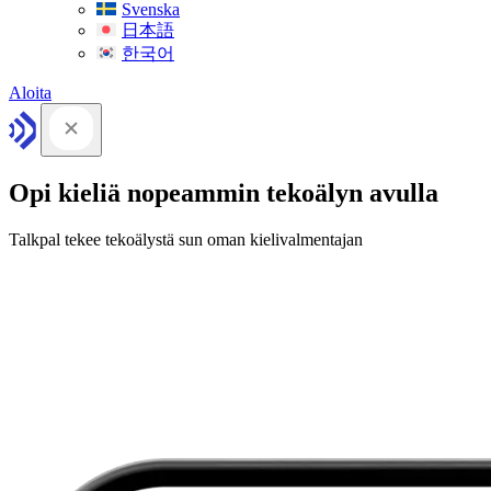
Svenska
日本語
한국어
Aloita
Opi kieliä nopeammin tekoälyn avulla
Talkpal tekee tekoälystä sun oman kielivalmentajan