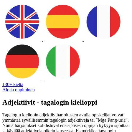
130+ kieltä
Aloita oppiminen
Adjektiivit - tagalogin kielioppi
Tagalogin kieliopin adjektiiviharjoitusten avulla opiskelijat voivat
ymmärtää syvällisemmin tagalogin adjektiiveja tai ”Mga Pang-uria”.
Nämä harjoitukset kohdistuvat ensisijaisesti oppijan kykyyn sijoittaa
ja käyttää adjektiiveja oikein lauseessa. Esimerkiksi tagalogin