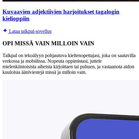
Kuvaavien adjektiivien harjoitukset tagalogin
kielioppiin
Lataa talkpal-sovellus
OPI MISSÄ VAIN MILLOIN VAIN
Talkpal on tekoälyyn pohjautuva kieltenopettajasi, joka on saatavilla
verkossa ja mobiilissa. Nopeuta oppimistasi, juttele
mielenkiintoisista aiheista kirjoittaen tai puhuen, ja vastaanota aidon
kuuloisia ääniviestejä missä ja milloin vain.