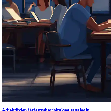
Adjektiivien järjestysharjoitukset tagalogin