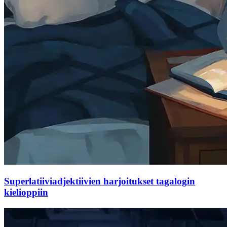
Superlatiiviadjektiivien harjoitukset tagalogin
kielioppiin