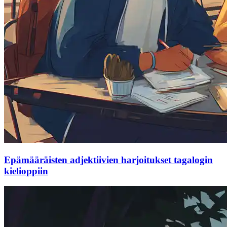
Epämääräisten adjektiivien harjoitukset tagalogin
kielioppiin