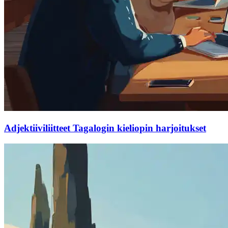
Adjektiiviliitteet Tagalogin kieliopin harjoitukset