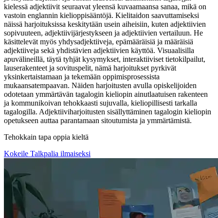
kielessä adjektiivit seuraavat yleensä kuvaamaansa sanaa, mikä on
vastoin englannin kielioppisääntöjä. Kielitaidon saavuttamiseksi
näissä harjoituksissa keskitytään usein aiheisiin, kuten adjektiivien
sopivuuteen, adjektiivijärjestykseen ja adjektiivien vertailuun. He
käsittelevät myös yhdysadjektiiveja, epämääräisiä ja määräisiä
adjektiiveja sekä yhdistävien adjektiivien käyttöä. Visuaalisilla
apuvälineillä, täytä tyhjät kysymykset, interaktiiviset tietokilpailut,
lauserakenteet ja sovituspelit, nämä harjoitukset pyrkivät
yksinkertaistamaan ja tekemään oppimisprosessista
mukaansatempaavan. Näiden harjoitusten avulla opiskelijoiden
odotetaan ymmärtävän tagalogin kieliopin ainutlaatuisen rakenteen
ja kommunikoivan tehokkaasti sujuvalla, kieliopillisesti tarkalla
tagalogilla. Adjektiiviharjoitusten sisällyttäminen tagalogin kieliopin
opetukseen auttaa parantamaan sitoutumista ja ymmärtämistä.
Tehokkain tapa oppia kieltä
Kokeile Talkpalia ilmaiseksi