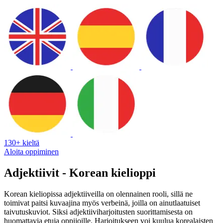
130+ kieltä
Aloita oppiminen
Adjektiivit - Korean kielioppi
Korean kieliopissa adjektiiveilla on olennainen rooli, sillä ne
toimivat paitsi kuvaajina myös verbeinä, joilla on ainutlaatuiset
taivutuskuviot. Siksi adjektiiviharjoitusten suorittamisesta on
huomattavia etuja oppijoille. Harjoitukseen voi kuulua korealaisten