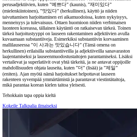
perusadjektiivien, kuten ”예쁘다” (kaunis), ”재미있다”
(mielenkiintoinen), ”맛있다” (herkullinen), käyttö ja niiden
taivuttamisen harjoittaminen eri aikamuodoissa, kuten nykyisyys,
menneisyys ja tulevaisuus. Ottaen huomioon niiden verbimaisen
luonteen koreassa, tällainen käytäntö on ratkaisevan tärkeä. Toinen
tärkeä harjoitustyyppi on lauseen rakentaminen adjektiivien avulla
kuvaamaan substantiiveja. Esimerkiksi substantiivin korvaaminen
mallilauseessa ”이 사과는 맛있습니다” (Tämä omena on
herkullinen) erilaisilla substantiiveilla ja adjektiiveilla sanavaraston
laajentamiseksi ja lauseenmuodostustaitojen parantamiseksi. Lisäksi
vertailevat ja superlatiivit ovat yhtä tärkeitä, ja ne antavat oppijoille
mahdollisuuden ohjata lauseita, kuten ”더” (lisää) ja ”제일”
(eniten). Ajan myötä nämä harjoitukset helpottavat lauseen
rakenteen syvempää ymmärtämistä ja parantavat viestintätaitoja,
mikä parantaa korean kielen taitoa yleisesti.
Tehokkain tapa oppia kieltä
Kokeile Talkpalia ilmaiseksi