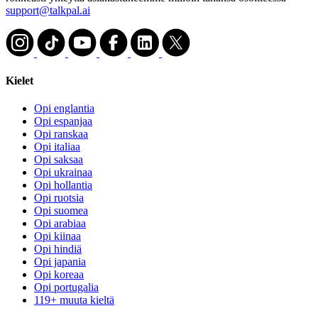
support@talkpal.ai
Kielet
Opi englantia
Opi espanjaa
Opi ranskaa
Opi italiaa
Opi saksaa
Opi ukrainaa
Opi hollantia
Opi ruotsia
Opi suomea
Opi arabiaa
Opi kiinaa
Opi hindiä
Opi japania
Opi koreaa
Opi portugalia
119+ muuta kieltä