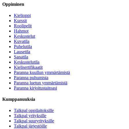
Oppiminen
Kielioppi
Kurssit
Roolipelit
Hahmot
Keskustelut
Kuvatila
Puhelutila
Lausetila
Sanatila
Keskustelutila
Kielisertifikaatit
Paranna kuullun ymmärtämistä
Paranna puhumista
Paranna luetun ymmärtämistä
Paranna kirjoitustaitoasi
Kumppanuuksia
Talkpal oppilaitoksille
Talkpal yrityksille
Talkpal suuryrityksille
Talkpal järjestöille