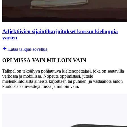
Adjektiivien sijaintiharjoitukset korean kielioppia
varten
Lataa talkpal-sovellus
OPI MISSÄ VAIN MILLOIN VAIN
Talkpal on tekoälyyn pohjautuva kieltenopettajasi, joka on saatavilla
verkossa ja mobiilissa. Nopeuta oppimistasi, juttele
mielenkiintoisista aiheista kirjoittaen tai puhuen, ja vastaanota aidon
kuuloisia ääniviestejä missä ja milloin vain.