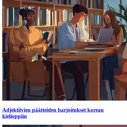
Adjektiivien päätteiden harjoitukset korean
kielioppiin