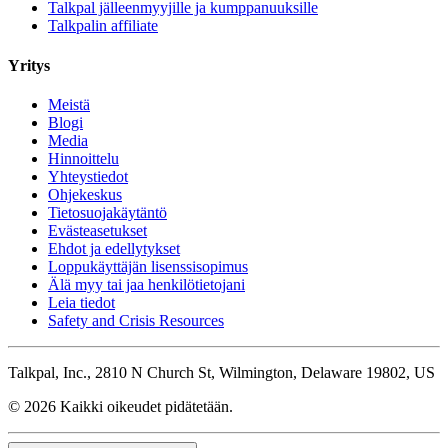
Talkpal jälleenmyyjille ja kumppanuuksille
Talkpalin affiliate
Yritys
Meistä
Blogi
Media
Hinnoittelu
Yhteystiedot
Ohjekeskus
Tietosuojakäytäntö
Evästeasetukset
Ehdot ja edellytykset
Loppukäyttäjän lisenssisopimus
Älä myy tai jaa henkilötietojani
Leia tiedot
Safety and Crisis Resources
Talkpal, Inc., 2810 N Church St, Wilmington, Delaware 19802, US
© 2026 Kaikki oikeudet pidätetään.