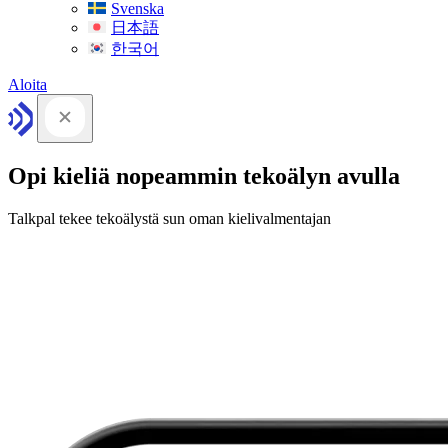
Svenska
日本語
한국어
Aloita
Opi kieliä nopeammin tekoälyn avulla
Talkpal tekee tekoälystä sun oman kielivalmentajan