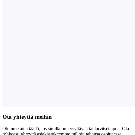
Ota yhteyttä meihin
Olemme aina täällä, jos sinulla on kysyttävää tai tarvitset apua. Ota
rohkeasti yhteyttä asiakastukeemme milloin tahansa osoitteessa