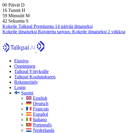
00
Päivät
D
16
Tunnit
H
59
Minuutit
M
41
Sekuntia
S
Kokeile Talkpal Premiumia 14 päivää ilmaiseksi
Kokeile ilmaiseksi
Rajoitettu tarjous:
Kokeile ilmaiseksi 2 viikkoa
Etusivu
Oppiminen
Talkpal Yrityksille
Talkpal Koulutukseen
Rekisteröidy
Login
Suomi
English
Deutsch
Français
Español
Italiano
Português
Nederlands