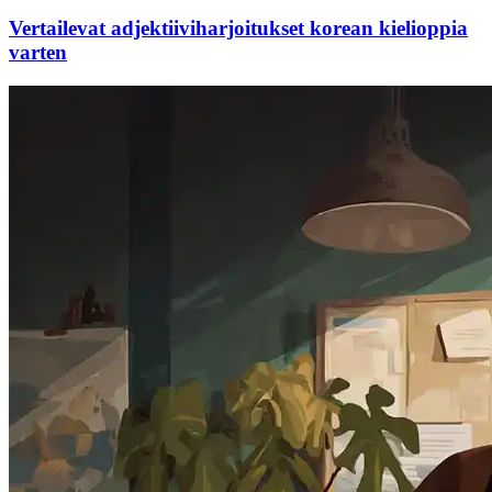
Vertailevat adjektiiviharjoitukset korean kielioppia
varten