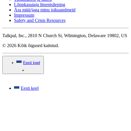
Lõppkasutaja litsentsileping
Ära müü/jaga minu isikuandmeid
Impressum
Safety and Crisis Resources
Talkpal, Inc., 2810 N Church St, Wilmington, Delaware 19802, US
© 2026 Kõik õigused kaitstud.
Eesti keel
Eesti keel