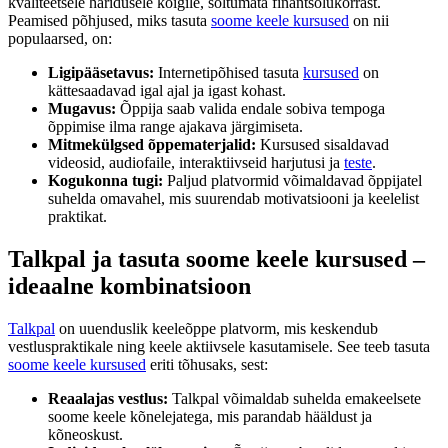
kvaliteetsele haridusele kõigile, sõltumata finantsolukorrast.
Peamised põhjused, miks tasuta
soome keele kursused
on nii
populaarsed, on:
Ligipääsetavus:
Internetipõhised tasuta
kursused
on
kättesaadavad igal ajal ja igast kohast.
Mugavus:
Õppija saab valida endale sobiva tempoga
õppimise ilma range ajakava järgimiseta.
Mitmekülgsed õppematerjalid:
Kursused sisaldavad
videosid, audiofaile, interaktiivseid harjutusi ja
teste
.
Kogukonna tugi:
Paljud platvormid võimaldavad õppijatel
suhelda omavahel, mis suurendab motivatsiooni ja keelelist
praktikat.
Talkpal ja tasuta soome keele kursused –
ideaalne kombinatsioon
Talkpal
on uuenduslik keeleõppe platvorm, mis keskendub
vestluspraktikale ning keele aktiivsele kasutamisele. See teeb tasuta
soome keele kursused
eriti tõhusaks, sest:
Reaalajas vestlus:
Talkpal võimaldab suhelda emakeelsete
soome keele kõnelejatega, mis parandab hääldust ja
kõneoskust.