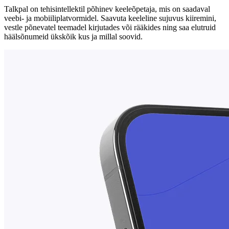
Talkpal on tehisintellektil põhinev keeleõpetaja, mis on saadaval
veebi- ja mobiiliplatvormidel. Saavuta keeleline sujuvus kiiremini,
vestle põnevatel teemadel kirjutades või rääkides ning saa elutruid
häälsõnumeid ükskõik kus ja millal soovid.