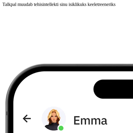
Talkpal muudab tehisintellekti sinu isiklikuks keeletreeneriks