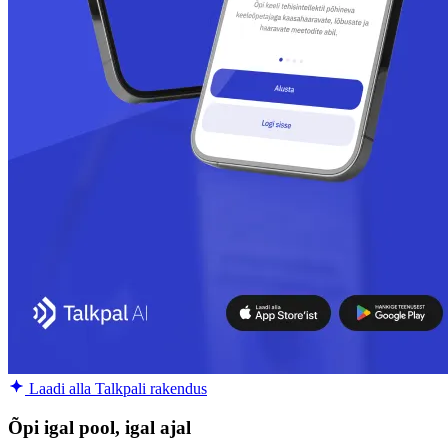
Laadi alla Talkpali rakendus
Õpi igal pool, igal ajal