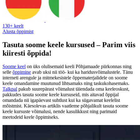
130+ keelt
Alusta õppimist
Tasuta soome keele kursused – Parim viis
kiiresti õppida!
Soome keel
on üks olulisemaid keeli Põhjamaade piirkonnas ning
selle
õppimine
avab uksi nii töö- kui ka haridusvõimalustele. Tänu
interneti arengule ja mitmekesistele õppematerjalidele on soome
keele omandamine muutunud lihtsamaks ning taskukohasemaks.
Talkpal
pakub suurepärast võimalust täiendada oma keeleoskust,
pakkudes tasuta soome keele kursuseid, mis aitavad õppijal
omandada nii igapäevast suhtlust kui ka sügavamat keelelist
mõistmist. Käesolevas artiklis vaatleme põhjalikult tasuta soome
keele kursuste võimalusi, nende kasulikkust ning parimaid
meetodeid keele õppimiseks.