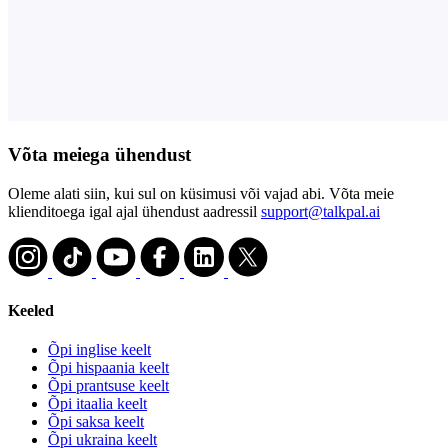
Võta meiega ühendust
Oleme alati siin, kui sul on küsimusi või vajad abi. Võta meie
klienditoega igal ajal ühendust aadressil
support@talkpal.ai
Keeled
Õpi inglise keelt
Õpi hispaania keelt
Õpi prantsuse keelt
Õpi itaalia keelt
Õpi saksa keelt
Õpi ukraina keelt