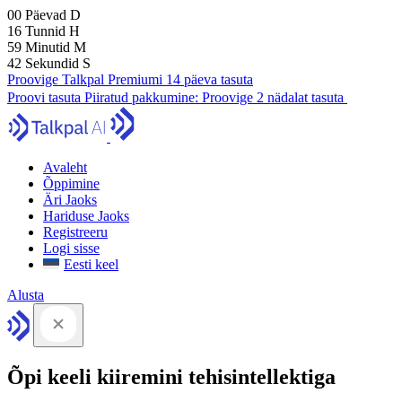
00
Päevad
D
16
Tunnid
H
59
Minutid
M
41
Sekundid
S
Proovige Talkpal Premiumi 14 päeva tasuta
Proovi tasuta
Piiratud pakkumine:
Proovige 2 nädalat tasuta
Avaleht
Õppimine
Äri Jaoks
Hariduse Jaoks
Registreeru
Logi sisse
Eesti keel
Alusta
Õpi keeli kiiremini tehisintellektiga