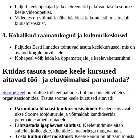
Paljud keeleõpetajad ja keeletreenerid pakuvad tasuta soome
keele videoõpetusi.
Videotes on võimalik näha hääldust ja konteksti, mis toetab
kuulamisoskust.
3. Kohalikud raamatukogud ja kultuurikeskused
Paljudes Eesti linnades toimuvad tasuta keelekursused, mis on
avatud kõigile huvilistele.
Kohapeal võib leida ka õppematerjale ja keelevahetusrühmi.
Kuidas tasuta soome keele kursused
aitavad töö- ja eluvõimalusi parandada?
Soome keel
on oluline töökeel paljudes Põhjamaade ettevõtetes ja
organisatsioonides. Tasuta soome keele kursused aitavad:
Parandada tööalast konkurentsivõimet:
Keeleoskus avab
ukse Soome tööjõuturule ja võimaldab kandideerida
parematele ametikohtadele.
Lihtsustada igapäevast suhtlust:
Keeletundmine aitab
suhelda kolleegide, klientide ja naabritega mugavamalt.
Tõsta kultuurilist mõistmist:
Keele kaudu on lihtsam mõista