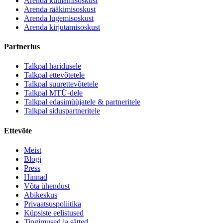
Arenda kuulamisoskust
Arenda rääkimisoskust
Arenda lugemisoskust
Arenda kirjutamisoskust
Partnerlus
Talkpal haridusele
Talkpal ettevõtetele
Talkpal suurettevõtetele
Talkpal MTÜ-dele
Talkpal edasimüüjatele & partneritele
Talkpal siduspartneritele
Ettevõte
Meist
Blogi
Press
Hinnad
Võta ühendust
Abikeskus
Privaatsuspoliitika
Küpsiste eelistused
Tingimused ja sätted