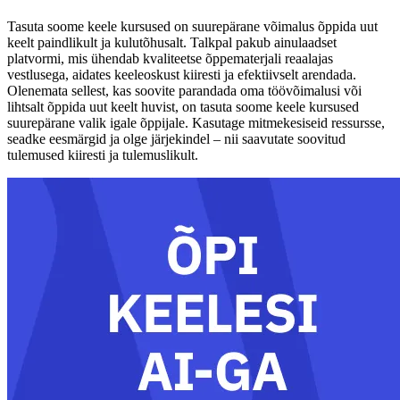
Tasuta soome keele kursused on suurepärane võimalus õppida uut
keelt paindlikult ja kulutõhusalt. Talkpal pakub ainulaadset
platvormi, mis ühendab kvaliteetse õppematerjali reaalajas
vestlusega, aidates keeleoskust kiiresti ja efektiivselt arendada.
Olenemata sellest, kas soovite parandada oma töövõimalusi või
lihtsalt õppida uut keelt huvist, on tasuta soome keele kursused
suurepärane valik igale õppijale. Kasutage mitmekesiseid ressursse,
seadke eesmärgid ja olge järjekindel – nii saavutate soovitud
tulemused kiiresti ja tulemuslikult.