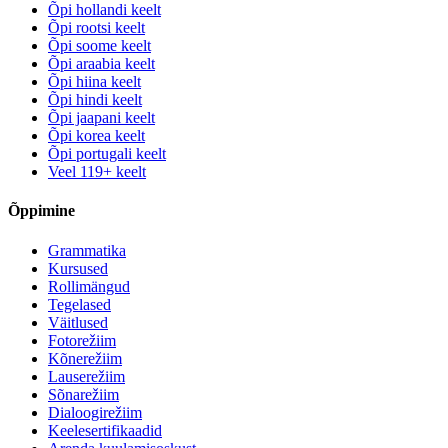
Õpi hollandi keelt
Õpi rootsi keelt
Õpi soome keelt
Õpi araabia keelt
Õpi hiina keelt
Õpi hindi keelt
Õpi jaapani keelt
Õpi korea keelt
Õpi portugali keelt
Veel 119+ keelt
Õppimine
Grammatika
Kursused
Rollimängud
Tegelased
Väitlused
Fotorežiim
Kõnerežiim
Lauserežiim
Sõnarežiim
Dialoogirežiim
Keelesertifikaadid