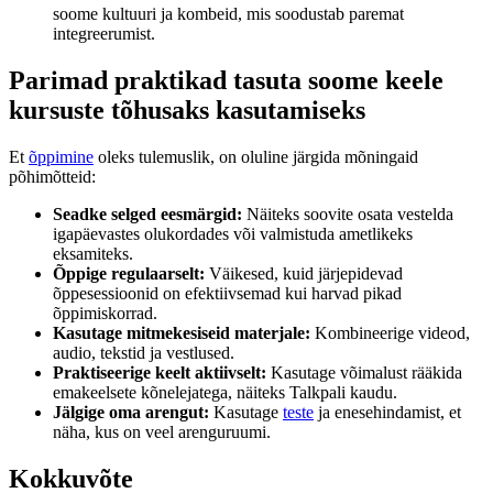
soome kultuuri ja kombeid, mis soodustab paremat
integreerumist.
Parimad praktikad tasuta soome keele
kursuste tõhusaks kasutamiseks
Et
õppimine
oleks tulemuslik, on oluline järgida mõningaid
põhimõtteid:
Seadke selged eesmärgid:
Näiteks soovite osata vestelda
igapäevastes olukordades või valmistuda ametlikeks
eksamiteks.
Õppige regulaarselt:
Väikesed, kuid järjepidevad
õppesessioonid on efektiivsemad kui harvad pikad
õppimiskorrad.
Kasutage mitmekesiseid materjale:
Kombineerige videod,
audio, tekstid ja vestlused.
Praktiseerige keelt aktiivselt:
Kasutage võimalust rääkida
emakeelsete kõnelejatega, näiteks Talkpali kaudu.
Jälgige oma arengut:
Kasutage
teste
ja enesehindamist, et
näha, kus on veel arenguruumi.
Kokkuvõte