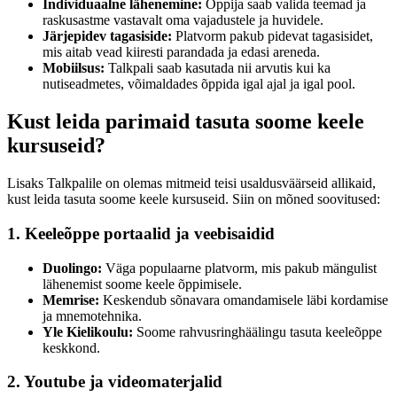
Individuaalne lähenemine:
Õppija saab valida teemad ja
raskusastme vastavalt oma vajadustele ja huvidele.
Järjepidev tagasiside:
Platvorm pakub pidevat tagasisidet,
mis aitab vead kiiresti parandada ja edasi areneda.
Mobiilsus:
Talkpali saab kasutada nii arvutis kui ka
nutiseadmetes, võimaldades õppida igal ajal ja igal pool.
Kust leida parimaid tasuta soome keele
kursuseid?
Lisaks Talkpalile on olemas mitmeid teisi usaldusväärseid allikaid,
kust leida tasuta soome keele kursuseid. Siin on mõned soovitused:
1. Keeleõppe portaalid ja veebisaidid
Duolingo:
Väga populaarne platvorm, mis pakub mängulist
lähenemist soome keele õppimisele.
Memrise:
Keskendub sõnavara omandamisele läbi kordamise
ja mnemotehnika.
Yle Kielikoulu:
Soome rahvusringhäälingu tasuta keeleõppe
keskkond.
2. Youtube ja videomaterjalid