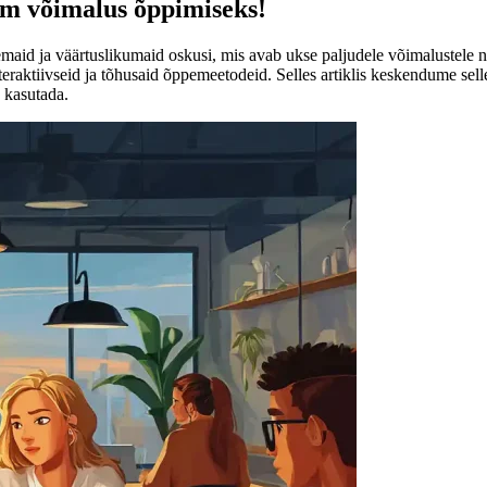
rim võimalus õppimiseks!
aid ja väärtuslikumaid oskusi, mis avab ukse paljudele võimalustele nii
raktiivseid ja tõhusaid õppemeetodeid. Selles artiklis keskendume sell
a kasutada.