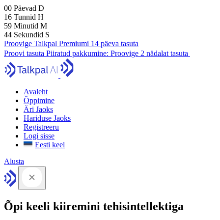
00
Päevad
D
16
Tunnid
H
59
Minutid
M
43
Sekundid
S
Proovige Talkpal Premiumi 14 päeva tasuta
Proovi tasuta
Piiratud pakkumine:
Proovige 2 nädalat tasuta
Avaleht
Õppimine
Äri Jaoks
Hariduse Jaoks
Registreeru
Logi sisse
Eesti keel
Alusta
Õpi keeli kiiremini tehisintellektiga