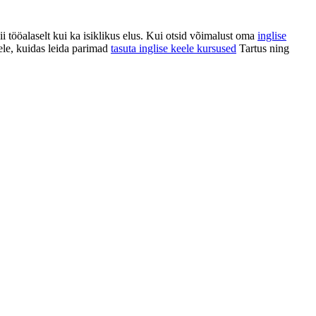
 tööalaselt kui ka isiklikus elus. Kui otsid võimalust oma
inglise
ele, kuidas leida parimad
tasuta inglise keele kursused
Tartus ning