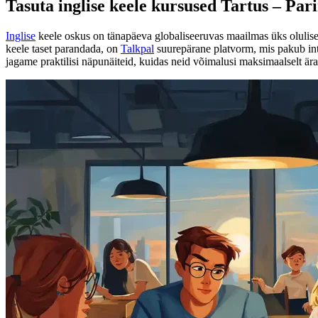
Tasuta inglise keele kursused Tartus – Pa
Inglise
keele oskus on tänapäeva globaliseeruvas maailmas üks olulisem
keele taset parandada, on
Talkpal
suurepärane platvorm, mis pakub inte
jagame praktilisi näpunäiteid, kuidas neid võimalusi maksimaalselt är