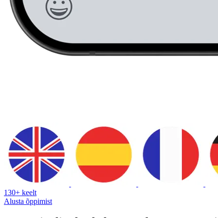
130+ keelt
Alusta õppimist