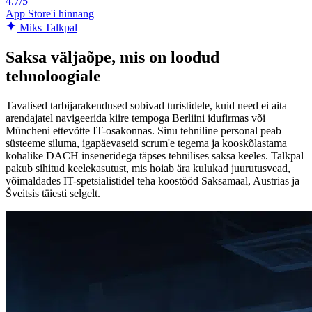
4.7/5
App Store'i hinnang
Miks Talkpal
Saksa väljaõpe, mis on loodud
tehnoloogiale
Tavalised tarbijarakendused sobivad turistidele, kuid need ei aita
arendajatel navigeerida kiire tempoga Berliini idufirmas või
Müncheni ettevõtte IT-osakonnas. Sinu tehniline personal peab
süsteeme siluma, igapäevaseid scrum'e tegema ja kooskõlastama
kohalike DACH inseneridega täpses tehnilises saksa keeles. Talkpal
pakub sihitud keelekasutust, mis hoiab ära kulukad juurutusvead,
võimaldades IT-spetsialistidel teha koostööd Saksamaal, Austrias ja
Šveitsis täiesti selgelt.