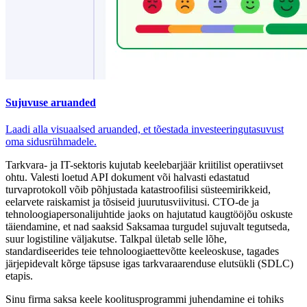
Sujuvuse aruanded
Laadi alla visuaalsed aruanded, et tõestada investeeringutasuvust
oma sidusrühmadele.
Tarkvara- ja IT-sektoris kujutab keelebarjäär kriitilist operatiivset
ohtu. Valesti loetud API dokument või halvasti edastatud
turvaprotokoll võib põhjustada katastroofilisi süsteemirikkeid,
eelarvete raiskamist ja tõsiseid juurutusviivitusi. CTO-de ja
tehnoloogiapersonalijuhtide jaoks on hajutatud kaugtööjõu oskuste
täiendamine, et nad saaksid Saksamaa turgudel sujuvalt tegutseda,
suur logistiline väljakutse. Talkpal ületab selle lõhe,
standardiseerides teie tehnoloogiaettevõtte keeleoskuse, tagades
järjepidevalt kõrge täpsuse igas tarkvaraarenduse elutsükli (SDLC)
etapis.
Sinu firma saksa keele koolitusprogrammi juhendamine ei tohiks