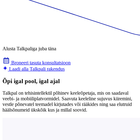
Alusta Talkpaliga juba täna
Broneeri tasuta konsultatsioon
Laadi alla Talkpali rakendus
Õpi igal pool, igal ajal
Talkpal on tehisintellektil põhinev keeleõpetaja, mis on saadaval
veebi- ja mobiiliplatvormidel. Saavuta keeleline sujuvus kiiremini,
vestle põnevatel teemadel kirjutades või rääkides ning saa elutruid
häälsõnumeid ükskõik kus ja millal soovid.