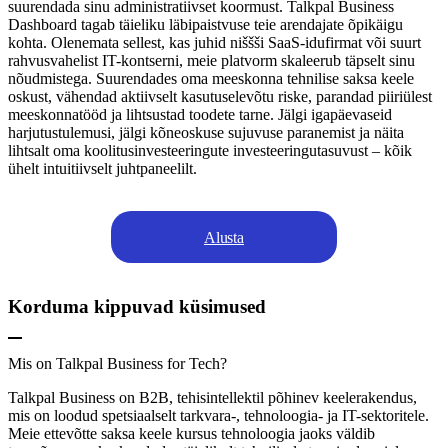
suurendada sinu administratiivset koormust. Talkpal Business
Dashboard tagab täieliku läbipaistvuse teie arendajate õpikäigu
kohta. Olenemata sellest, kas juhid niššši SaaS-idufirmat või suurt
rahvusvahelist IT-kontserni, meie platvorm skaleerub täpselt sinu
nõudmistega. Suurendades oma meeskonna tehnilise saksa keele
oskust, vähendad aktiivselt kasutuselevõtu riske, parandad piiriülest
meeskonnatööd ja lihtsustad toodete tarne. Jälgi igapäevaseid
harjutustulemusi, jälgi kõneoskuse sujuvuse paranemist ja näita
lihtsalt oma koolitusinvesteeringute investeeringutasuvust – kõik
ühelt intuitiivselt juhtpaneelilt.
Alusta
Korduma kippuvad küsimused
Mis on Talkpal Business for Tech?
Talkpal Business on B2B, tehisintellektil põhinev keelerakendus,
mis on loodud spetsiaalselt tarkvara-, tehnoloogia- ja IT-sektoritele.
Meie ettevõtte saksa keele kursus tehnoloogia jaoks väldib