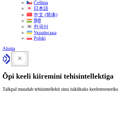
Čeština
日本語
中文 (简体)
हिंदी
한국어
Українська
Polski
Alusta
Õpi keeli kiiremini tehisintellektiga
Talkpal muudab tehisintellekti sinu isiklikuks keeletreeneriks