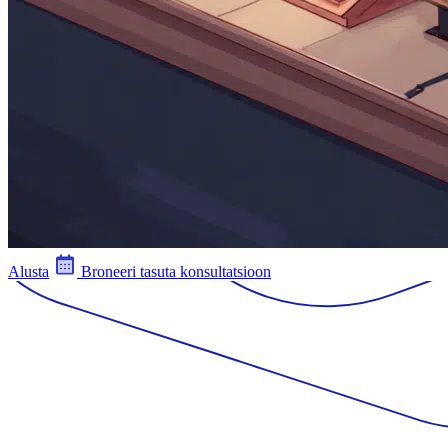
Alusta
Broneeri tasuta konsultatsioon