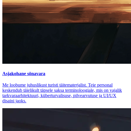
Asjakohane sõnavara
Me loobume juhuslikust turisti täitematerjalist. Teie personal
keskendub täielikult täpsele saksa terminoloogiale, mis on vajalik
tarkvaraarhitektuuri, küberturvalisuse, pilvearvutuse ja UI/UX
disaini jaoks.