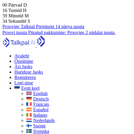
00
Päevad
D
16
Tunnid
H
59
Minutid
M
32
Sekundid
S
Proovige Talkpal Premiumi 14 päeva tasuta
Proovi tasuta
Piiratud pakkumine:
Proovige 2 nädalat tasuta
Avaleht
Õppimine
Äri Jaoks
Hariduse Jaoks
Registreeru
Logi sisse
Eesti keel
English
Deutsch
Français
Español
Italiano
Nederlands
Suomi
Svenska