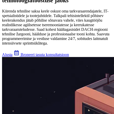
tehnoloogiatööstuse jaoks
Kiirenda tehnilise saksa keele oskust oma tarkvaraarendajatele, IT-
spetsialistidele ja tootejuhtidele. Talkpali tehisintellektil põhinev
keelerakendus jätab põhilise sõnavara vahele, viies kaugtööjõu
realistlikesse agiilsetesse tseremooniatesse ja keerukatesse
tarkvaraaruteludesse. Saad kohest häältagasisidet DACH-regiooni
tehnilise žargooni, häälduse ja professionaalse tooni kohta. Saavuta
programmeerimise ja vestluse valdamine 24/7, sobitudes laitmatult
intensiivsete sprinttsüklitega.
Alusta
Broneeri tasuta konsultatsioon