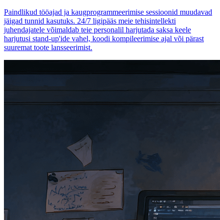
Paindlikud tööajad ja kaugprogrammeerimise sessioonid muudavad
jäigad tunnid kasutuks. 24/7 ligipääs meie tehisintellekti
juhendajatele võimaldab teie personalil harjutada saksa keele
harjutusi stand-up'ide vahel, koodi kompileerimise ajal või pärast
suuremat toote lansseerimist.