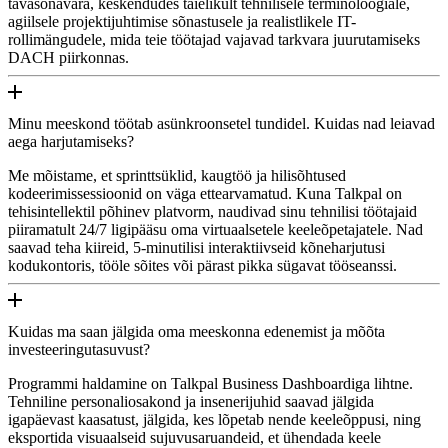
tavasõnavara, keskendudes täielikult tehnilisele terminoloogiale,
agiilsele projektijuhtimise sõnastusele ja realistlikele IT-
rollimängudele, mida teie töötajad vajavad tarkvara juurutamiseks
DACH piirkonnas.
Minu meeskond töötab asünkroonsetel tundidel. Kuidas nad leiavad
aega harjutamiseks?
Me mõistame, et sprinttsüklid, kaugtöö ja hilisõhtused
kodeerimissessioonid on väga ettearvamatud. Kuna Talkpal on
tehisintellektil põhinev platvorm, naudivad sinu tehnilisi töötajaid
piiramatult 24/7 ligipääsu oma virtuaalsetele keeleõpetajatele. Nad
saavad teha kiireid, 5-minutilisi interaktiivseid kõneharjutusi
kodukontoris, tööle sõites või pärast pikka sügavat tööseanssi.
Kuidas ma saan jälgida oma meeskonna edenemist ja mõõta
investeeringutasuvust?
Programmi haldamine on Talkpal Business Dashboardiga lihtne.
Tehniline personaliosakond ja insenerijuhid saavad jälgida
igapäevast kaasatust, jälgida, kes lõpetab nende keeleõppusi, ning
eksportida visuaalseid sujuvusaruandeid, et ühendada keele