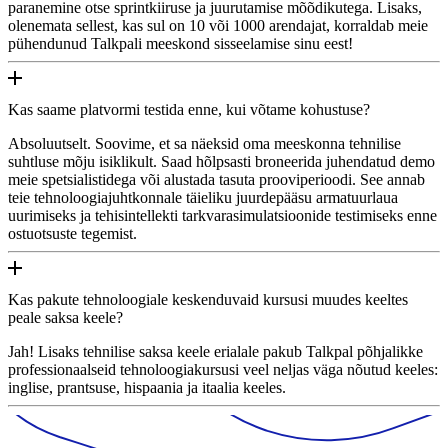
paranemine otse sprintkiiruse ja juurutamise mõõdikutega. Lisaks,
olenemata sellest, kas sul on 10 või 1000 arendajat, korraldab meie
pühendunud Talkpali meeskond sisseelamise sinu eest!
Kas saame platvormi testida enne, kui võtame kohustuse?
Absoluutselt. Soovime, et sa näeksid oma meeskonna tehnilise
suhtluse mõju isiklikult. Saad hõlpsasti broneerida juhendatud demo
meie spetsialistidega või alustada tasuta prooviperioodi. See annab
teie tehnoloogiajuhtkonnale täieliku juurdepääsu armatuurlaua
uurimiseks ja tehisintellekti tarkvarasimulatsioonide testimiseks enne
ostuotsuste tegemist.
Kas pakute tehnoloogiale keskenduvaid kursusi muudes keeltes
peale saksa keele?
Jah! Lisaks tehnilise saksa keele erialale pakub Talkpal põhjalikke
professionaalseid tehnoloogiakursusi veel neljas väga nõutud keeles:
inglise, prantsuse, hispaania ja itaalia keeles.