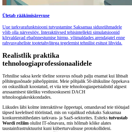
Ületab rääkimisärevuse
Uue tarkvarafunktsiooni tutvustamine Saksamaa sidusrühmadele
võib olla närvesööv. Interaktiivsed tehisintellekti simulatsioonid
kõrvaldavad ebaõnnestumise hirmu, võimaldades arendajatel enne
rahvusvaheliste tootetahvlitega tegelemist tehnilist esitust lihvida.
Realistlik praktika
tehnoloogiaprofessionaalidele
Tehnilise saksa keele tõeline soravus nõuab palju enamat kui lihtsalt
põhitegusõnade päheõppimist. Meie põhjalik 50-ühikuline õppekava
on oskuslikult koostatud, et viia teie tehnoloogiaspetsialistid algsest
arusaamisest täieliku vestlusoskuseni DACH
tehnoloogiakeskkondades.
Liikudes läbi kolme interaktiivse õppeetapi, omandavad teie töötajad
täpsed keelelised tööriistad, mis on vajalikud edukaks Saksamaa
konkurentsitihedates tarkvara- ja SaaS-sektorites. Esiteks
tutvustab
Wordi režiim
olulist IT-sõnavara, mis hõlmab kõike alates
taustainfrastruktuurist kuni küberturvalisuse protokollideni.