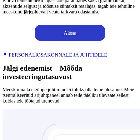
Pideva tehisintellekti tagasiside parandades saksa grammatikat,
aktsentide selgust ja tööstuse süntaksit reaalajas, tagab teie tehniline
meeskond järjepidevalt veatu tarkvara edastamise.
Alusta
PERSONALIOSAKONNALE JA JUHTIDELE
Jälgi edenemist – Mõõda
investeeringutasuvust
Meeskonna keeleõppe juhtimine ei tohiks olla teine ülesanne. Meie
tsentraliseeritud ärijuhtpaneel annab teile täieliku ülevaate sellest,
kuidas teie töötajad arenevad.