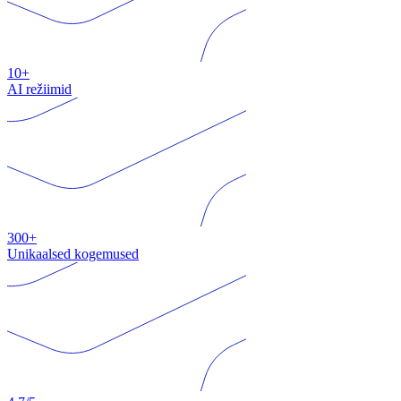
10+
AI režiimid
300+
Unikaalsed kogemused