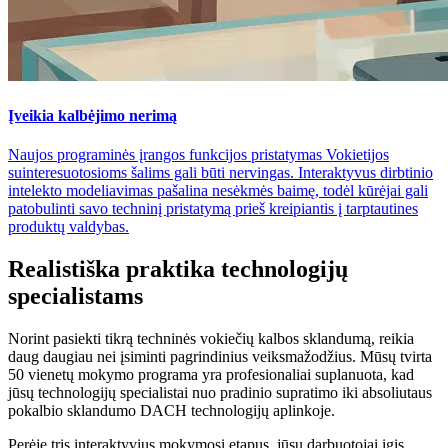
Įveikia kalbėjimo nerimą
Naujos programinės įrangos funkcijos pristatymas Vokietijos
suinteresuotosioms šalims gali būti nervingas. Interaktyvus dirbtinio
intelekto modeliavimas pašalina nesėkmės baimę, todėl kūrėjai gali
patobulinti savo techninį pristatymą prieš kreipiantis į tarptautines
produktų valdybas.
Realistiška praktika technologijų
specialistams
Norint pasiekti tikrą techninės vokiečių kalbos sklandumą, reikia
daug daugiau nei įsiminti pagrindinius veiksmažodžius. Mūsų tvirta
50 vienetų mokymo programa yra profesionaliai suplanuota, kad
jūsų technologijų specialistai nuo pradinio supratimo iki absoliutaus
pokalbio sklandumo DACH technologijų aplinkoje.
Perėję tris interaktyvius mokymosi etapus, jūsų darbuotojai įgis