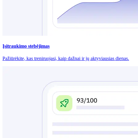
Įsitraukimo stebėjimas
Pažiūrėkite, kas treniruojasi, kaip dažnai ir jų aktyviausias dienas.