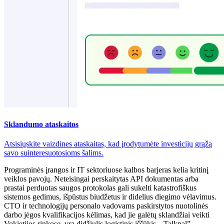
Sklandumo ataskaitos
Atsisiųskite vaizdines ataskaitas, kad įrodytumėte investicijų grąžą
savo suinteresuotosioms šalims.
Programinės įrangos ir IT sektoriuose kalbos barjeras kelia kritinį
veiklos pavojų. Neteisingai perskaitytas API dokumentas arba
prastai perduotas saugos protokolas gali sukelti katastrofiškus
sistemos gedimus, išpūstus biudžetus ir didelius diegimo vėlavimus.
CTO ir technologijų personalo vadovams paskirstytos nuotolinės
darbo jėgos kvalifikacijos kėlimas, kad jie galėtų sklandžiai veikti
Vokietijos rinkose, yra didžiulis logistinis iššūkis. „Talkpal”