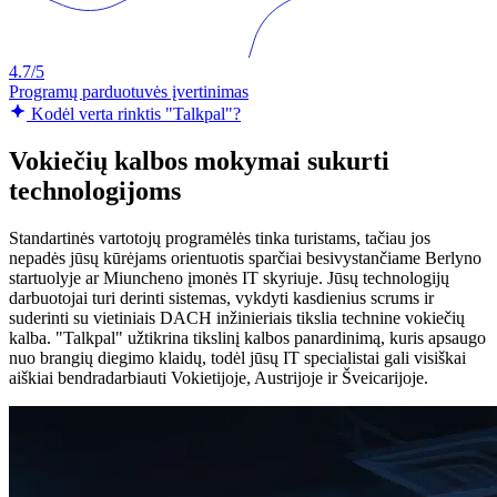
4.7/5
Programų parduotuvės įvertinimas
Kodėl verta rinktis "Talkpal"?
Vokiečių kalbos mokymai sukurti
technologijoms
Standartinės vartotojų programėlės tinka turistams, tačiau jos
nepadės jūsų kūrėjams orientuotis sparčiai besivystančiame Berlyno
startuolyje ar Miuncheno įmonės IT skyriuje. Jūsų technologijų
darbuotojai turi derinti sistemas, vykdyti kasdienius scrums ir
suderinti su vietiniais DACH inžinieriais tikslia technine vokiečių
kalba. "Talkpal" užtikrina tikslinį kalbos panardinimą, kuris apsaugo
nuo brangių diegimo klaidų, todėl jūsų IT specialistai gali visiškai
aiškiai bendradarbiauti Vokietijoje, Austrijoje ir Šveicarijoje.