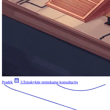
Pradėk
Užsisakykite nemokamą konsultaciją