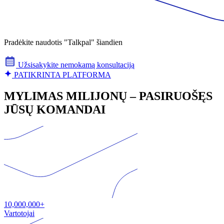
Pradėkite naudotis "Talkpal" šiandien
Užsisakykite nemokamą konsultaciją
PATIKRINTA PLATFORMA
MYLIMAS MILIJONŲ – PASIRUOŠĘS
JŪSŲ KOMANDAI
10,000,000+
Vartotojai