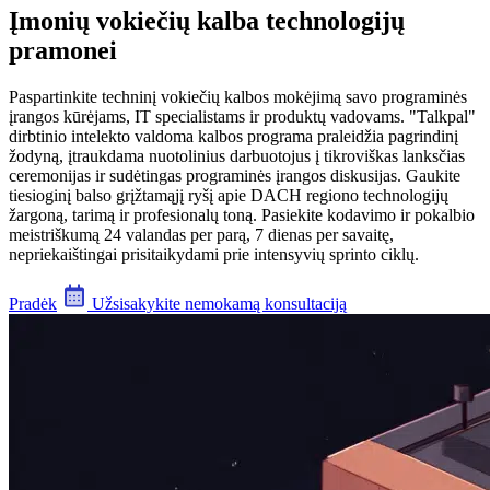
Įmonių vokiečių kalba technologijų
pramonei
Paspartinkite techninį vokiečių kalbos mokėjimą savo programinės
įrangos kūrėjams, IT specialistams ir produktų vadovams. "Talkpal"
dirbtinio intelekto valdoma kalbos programa praleidžia pagrindinį
žodyną, įtraukdama nuotolinius darbuotojus į tikroviškas lanksčias
ceremonijas ir sudėtingas programinės įrangos diskusijas. Gaukite
tiesioginį balso grįžtamąjį ryšį apie DACH regiono technologijų
žargoną, tarimą ir profesionalų toną. Pasiekite kodavimo ir pokalbio
meistriškumą 24 valandas per parą, 7 dienas per savaitę,
nepriekaištingai prisitaikydami prie intensyvių sprinto ciklų.
Pradėk
Užsisakykite nemokamą konsultaciją