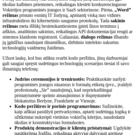
tikslias kalbines priemones, reikalingas klestėti konkurencinguose
Vokietijos programinės įrangos ir SaaS sektoriuose. Pirma,
„Word”
režimas
pristato esminį IT žodyną, apimantį viską nuo vidinės
infrastruktūros iki kibernetinio saugumo protokolų. Tada
sakinio
režimas
meta iššūkį besimokantiesiems įpinti šiuos terminus į
aiškius, analitinius sakinius, reikalingus API dokumentacijai rengti ar
sistemos klaidoms registruoti. Galiausiai,
dialogo režimas
išbando
jų įgūdžius naudojant dinamiškus, dirbtinio intelekto sukurtus
technologijų vaidmenų žaidimus.
Užuot laukę, kol bus atlikta svarbi kodo peržiūra, jūsų darbuotojai
gali saugiai spręsti sudėtingus technologijų scenarijus tiesiai iš savo
išmaniųjų telefonų:
Judrios ceremonijos ir treniruotės:
Praktikuokite naršyti
programinės įrangos niuansus ir formalų etiketą (pvz., įvaldyti
profesionalų „
Sie
” naudojimą), kad nepriekaištingai
pristatytumėte sprinto atnaujinimus ir išspręstumėte
blokatorius Berlyne, Frankfurte ar Vienoje.
Kodo peržiūros ir porinis programavimas:
Sužinokite,
kaip aiškiai pasiūlyti pertvarkymus, aptarti sudėtingą logiką ir
užtikrintai nukreipti vietinius vokiečių kūrėjus, naudodami
tikslias ir konstruktyvias formuluotes.
Produktų demonstracijos ir klientų pristatymai:
Ugdykite
pasitikėjimą žodžiu, reikalingą aktyviai dalyvauti greitose