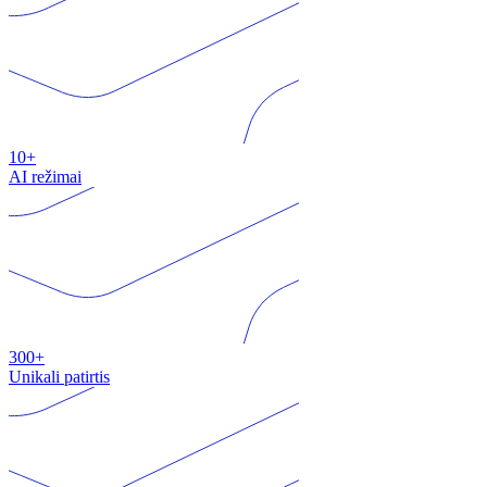
10+
AI režimai
300+
Unikali patirtis