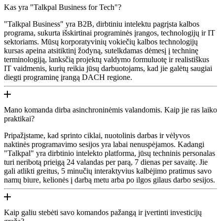
Kas yra "Talkpal Business for Tech"?
"Talkpal Business" yra B2B, dirbtiniu intelektu pagrįsta kalbos
programa, sukurta išskirtinai programinės įrangos, technologijų ir IT
sektoriams. Mūsų korporatyvinių vokiečių kalbos technologijų
kursas apeina atsitiktinį žodyną, sutelkdamas dėmesį į techninę
terminologiją, lanksčią projektų valdymo formuluotę ir realistiškus
IT vaidmenis, kurių reikia jūsų darbuotojams, kad jie galėtų saugiai
diegti programinę įrangą DACH regione.
Mano komanda dirba asinchroninėmis valandomis. Kaip jie ras laiko
praktikai?
Pripažįstame, kad sprinto ciklai, nuotolinis darbas ir vėlyvos
naktinės programavimo sesijos yra labai nenuspėjamos. Kadangi
"Talkpal" yra dirbtinio intelekto platforma, jūsų techninis personalas
turi neribotą prieigą 24 valandas per parą, 7 dienas per savaitę. Jie
gali atlikti greitus, 5 minučių interaktyvius kalbėjimo pratimus savo
namų biure, kelionės į darbą metu arba po ilgos gilaus darbo sesijos.
Kaip galiu stebėti savo komandos pažangą ir įvertinti investicijų