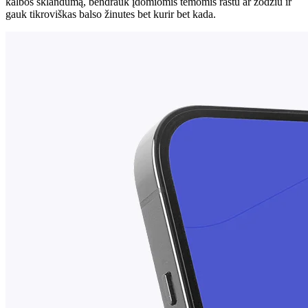
kalbos sklandumą, bendrauk įdomiomis temomis raštu ar žodžiu ir
gauk tikroviškas balso žinutes bet kurir bet kada.