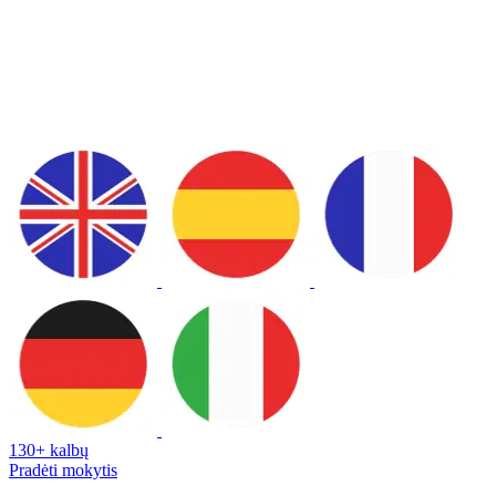
130+ kalbų
Pradėti mokytis