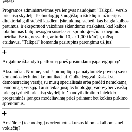
grąžą?
Programos administravimas yra lengvas naudojant "Talkpal" verslo
prietaisų skydelį. Technologijų žmogiškųjų išteklių ir inžinerijos
direktoriai gali stebėti kasdienį įsitraukimą, stebėti, kas baigia kalbos
pratimus, ir eksportuoti vaizdines sklandumo ataskaitas, kad kalbos
tobulinimas būtų tiesiogiai susietas su sprinto greičio ir diegimo
metrika. Be to, nesvarbu, ar turite 10, ar 1,000 kūrėjų, mūsų
atsidavusi "Talkpal" komanda pasirūpins parengimu už jus!
Ar galime išbandyti platformą prieš prisiimdami įsipareigojimą?
Absoliučiai. Norime, kad iš pirmų lūpų pamatytumėte poveikį savo
komandos techninei komunikacijai. Galite lengvai užsisakyti
demonstracinę versiją su mūsų specialistais arba pradėti nemokamą
bandomąją versiją. Tai suteikia jūsų technologijų vadovybei visišką
prieigą tyrinėti prietaisų skydelį ir išbandyti dirbtinio intelekto
programinės įrangos modeliavimą prieš priimant bet kokius pirkimo
sprendimus.
Ar siūlote į technologijas orientuotus kursus kitomis kalbomis nei
vokiečių?