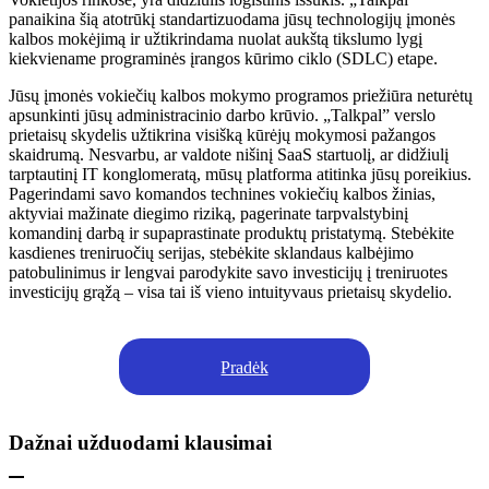
panaikina šią atotrūkį standartizuodama jūsų technologijų įmonės
kalbos mokėjimą ir užtikrindama nuolat aukštą tikslumo lygį
kiekviename programinės įrangos kūrimo ciklo (SDLC) etape.
Jūsų įmonės vokiečių kalbos mokymo programos priežiūra neturėtų
apsunkinti jūsų administracinio darbo krūvio. „Talkpal” verslo
prietaisų skydelis užtikrina visišką kūrėjų mokymosi pažangos
skaidrumą. Nesvarbu, ar valdote nišinį SaaS startuolį, ar didžiulį
tarptautinį IT konglomeratą, mūsų platforma atitinka jūsų poreikius.
Pagerindami savo komandos technines vokiečių kalbos žinias,
aktyviai mažinate diegimo riziką, pagerinate tarpvalstybinį
komandinį darbą ir supaprastinate produktų pristatymą. Stebėkite
kasdienes treniruočių serijas, stebėkite sklandaus kalbėjimo
patobulinimus ir lengvai parodykite savo investicijų į treniruotes
investicijų grąžą – visa tai iš vieno intuityvaus prietaisų skydelio.
Pradėk
Dažnai užduodami klausimai