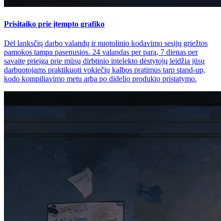
Prisitaiko prie įtempto grafiko
Dėl lanksčių darbo valandų ir nuotolinio kodavimo sesijų griežtos
pamokos tampa pasenusios. 24 valandas per parą, 7 dienas per
savaitę prieiga prie mūsų dirbtinio intelekto dėstytojų leidžia jūsų
darbuotojams praktikuoti vokiečių kalbos pratimus tarp stand-up,
kodo kompiliavimo metu arba po didelio produkto pristatymo.