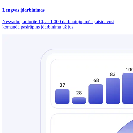
Lengvas įdarbinimas
Nesvarbu, ar turite 10, ar 1 000 darbuotojų, mūsų atsidavusi
komanda pasirūpins įdarbinimu už jus.