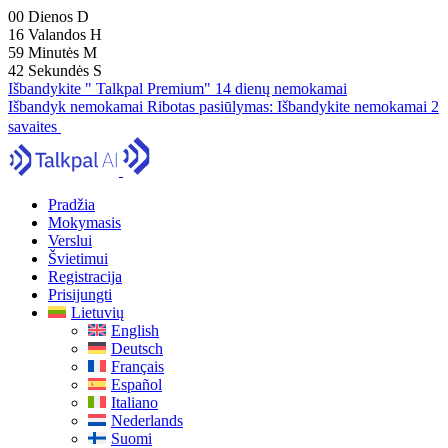
00
Dienos
D
16
Valandos
H
59
Minutės
M
41
Sekundės
S
Išbandykite " Talkpal Premium" 14 dienų nemokamai
Išbandyk nemokamai
Ribotas pasiūlymas:
Išbandykite nemokamai 2
savaites
Pradžia
Mokymasis
Verslui
Švietimui
Registracija
Prisijungti
Lietuvių
English
Deutsch
Français
Español
Italiano
Nederlands
Suomi