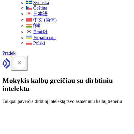
Svenska
Čeština
日本語
中文 (简体)
हिंदी
한국어
Українська
Polski
Pradėk
Mokykis kalbų greičiau su dirbtiniu
intelektu
Talkpal paverčia dirbtinį intelektą tavo asmeniniu kalbų treneriu