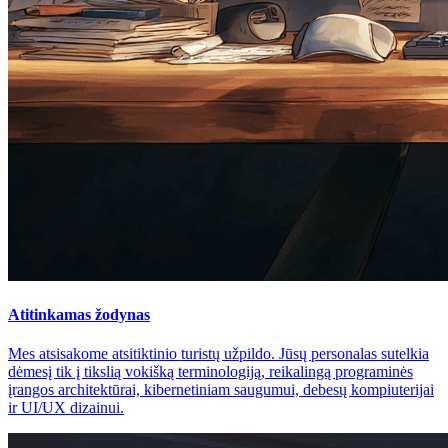
Atitinkamas žodynas
Mes atsisakome atsitiktinio turistų užpildo. Jūsų personalas sutelkia
dėmesį tik į tikslią vokišką terminologiją, reikalingą programinės
įrangos architektūrai, kibernetiniam saugumui, debesų kompiuterijai
ir UI/UX dizainui.