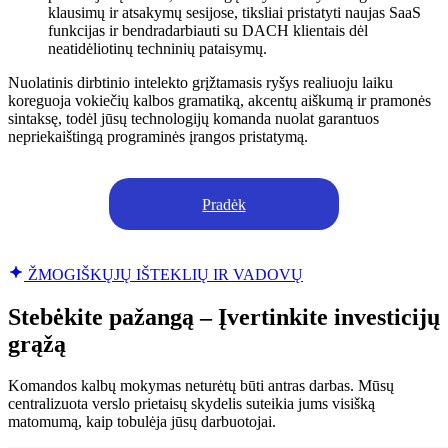
klausimų ir atsakymų sesijose, tiksliai pristatyti naujas SaaS
funkcijas ir bendradarbiauti su DACH klientais dėl
neatidėliotinų techninių pataisymų.
Nuolatinis dirbtinio intelekto grįžtamasis ryšys realiuoju laiku
koreguoja vokiečių kalbos gramatiką, akcentų aiškumą ir pramonės
sintaksę, todėl jūsų technologijų komanda nuolat garantuos
nepriekaištingą programinės įrangos pristatymą.
Pradėk
ŽMOGIŠKŲJŲ IŠTEKLIŲ IR VADOVŲ
Stebėkite pažangą – Įvertinkite investicijų
grąžą
Komandos kalbų mokymas neturėtų būti antras darbas. Mūsų
centralizuota verslo prietaisų skydelis suteikia jums visišką
matomumą, kaip tobulėja jūsų darbuotojai.