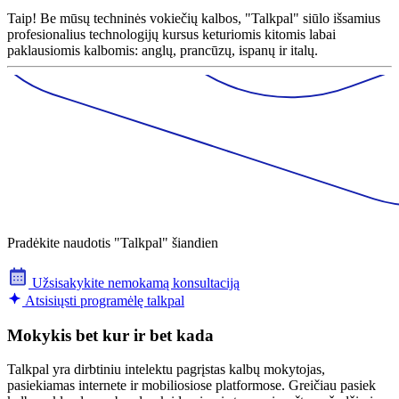
Taip! Be mūsų techninės vokiečių kalbos, "Talkpal" siūlo išsamius
profesionalius technologijų kursus keturiomis kitomis labai
paklausiomis kalbomis: anglų, prancūzų, ispanų ir italų.
Pradėkite naudotis "Talkpal" šiandien
Užsisakykite nemokamą konsultaciją
Atsisiųsti programėlę talkpal
Mokykis bet kur ir bet kada
Talkpal yra dirbtiniu intelektu pagrįstas kalbų mokytojas,
pasiekiamas internete ir mobiliosiose platformose. Greičiau pasiek