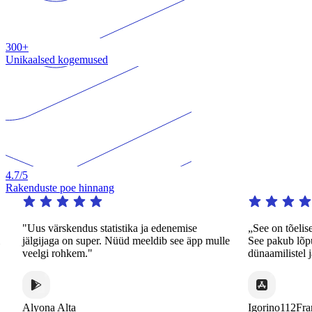
300+
Unikaalsed kogemused
4.7
/5
Rakenduste poe hinnang
"Uus värskendus statistika ja edenemise
„See on tõeliselt 
jälgijaga on super. Nüüd meeldib see äpp mulle
See pakub lõputut 
veelgi rohkem."
dünaamilistel ja hu
Alyona Alta
Igorino112France