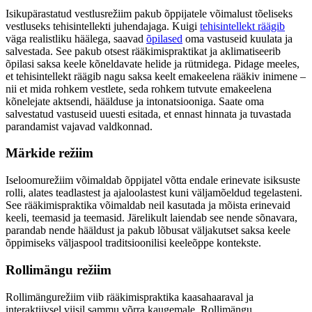
Isikupärastatud vestlusrežiim pakub õppijatele võimalust tõeliseks
vestluseks tehisintellekti juhendajaga. Kuigi
tehisintellekt räägib
väga realistliku häälega, saavad
õpilased
oma vastuseid kuulata ja
salvestada. See pakub otsest rääkimispraktikat ja aklimatiseerib
õpilasi saksa keele kõneldavate helide ja rütmidega. Pidage meeles,
et tehisintellekt räägib nagu saksa keelt emakeelena rääkiv inimene –
nii et mida rohkem vestlete, seda rohkem tutvute emakeelena
kõnelejate aktsendi, häälduse ja intonatsiooniga. Saate oma
salvestatud vastuseid uuesti esitada, et ennast hinnata ja tuvastada
parandamist vajavad valdkonnad.
Märkide režiim
Iseloomurežiim võimaldab õppijatel võtta endale erinevate isiksuste
rolli, alates teadlastest ja ajaloolastest kuni väljamõeldud tegelasteni.
See rääkimispraktika võimaldab neil kasutada ja mõista erinevaid
keeli, teemasid ja teemasid. Järelikult laiendab see nende sõnavara,
parandab nende hääldust ja pakub lõbusat väljakutset saksa keele
õppimiseks väljaspool traditsioonilisi keeleõppe kontekste.
Rollimängu režiim
Rollimängurežiim viib rääkimispraktika kaasahaaraval ja
interaktiivsel viisil sammu võrra kaugemale. Rollimängu