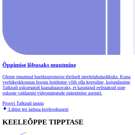
Õppimise lõbusaks muutmine
Oleme muutnud haridusprotsessi tõeliselt meelelahutuslikuks. Kuna
veebikeskkonnas hoogu hoidmine võib olla keeruline, kujundasime
Talkpali uskumatult kaasahaaravaks, et kasutajad eelistaksid uute
oskuste valdamist videomängude mängimise asemel.
Proovi Talkpali tasuta
Lihtne tee ladusa keeleoskuseni
KEELEÕPPE TIPPTASE