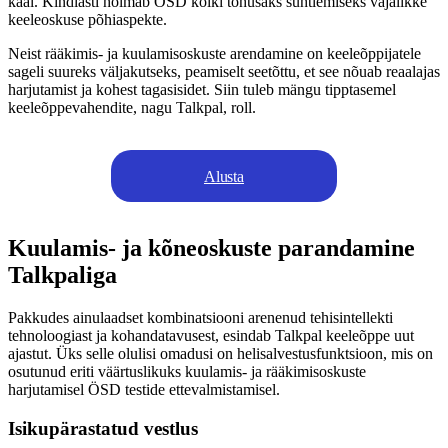
kaal. Kindlasti hõlmab ÖSD kõiki tõhusaks suhtlemiseks vajalikke
keeleoskuse põhiaspekte.
Neist rääkimis- ja kuulamisoskuste arendamine on keeleõppijatele
sageli suureks väljakutseks, peamiselt seetõttu, et see nõuab reaalajas
harjutamist ja kohest tagasisidet. Siin tuleb mängu tipptasemel
keeleõppevahendite, nagu Talkpal, roll.
Alusta
Kuulamis- ja kõneoskuste parandamine
Talkpaliga
Pakkudes ainulaadset kombinatsiooni arenenud tehisintellekti
tehnoloogiast ja kohandatavusest, esindab Talkpal keeleõppe uut
ajastut. Üks selle olulisi omadusi on helisalvestusfunktsioon, mis on
osutunud eriti väärtuslikuks kuulamis- ja rääkimisoskuste
harjutamisel ÖSD testide ettevalmistamisel.
Isikupärastatud vestlus