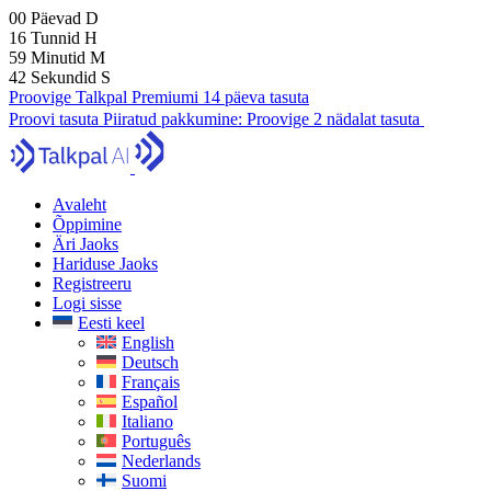
00
Päevad
D
16
Tunnid
H
59
Minutid
M
41
Sekundid
S
Proovige Talkpal Premiumi 14 päeva tasuta
Proovi tasuta
Piiratud pakkumine:
Proovige 2 nädalat tasuta
Avaleht
Õppimine
Äri Jaoks
Hariduse Jaoks
Registreeru
Logi sisse
Eesti keel
English
Deutsch
Français
Español
Italiano
Português
Nederlands
Suomi