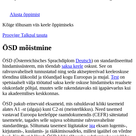
Alusta õppimist
Kõige tõhusam viis keele õppimiseks
Proovige Talkpal tasuta
ÖSD mõistmine
ÖSD (Österreichisches Sprachdiplom
Deutsch
) on standardiseeritud
hindamissüsteem, mis tõendab
saksa keele
oskust. See on
rahvusvaheliselt tunnustatud ning seda aktsepteerivad keeleoskuse
tõendina ülikoolid ja tööandjad kogu Euroopas ja mujal.
Test
on
spetsiaalselt välja töötatud saksa keele oskuse hindamiseks reaalsete
olukordade põhjal, muutes selle rakendatavaks nii igapäevaelus kui
ka akadeemilises keskkonnas.
ÖSD pakub erinevaid eksameid, mis rahuldavad kõiki tasemeid
alates A1 -st (algaja) kuni C2-ni (meisterlikkus). Need tasemed
vastavad Euroopa keeleõppe raamdokumendis (CEFR) sätestatud
tasemetele, tagades selle sujuva sobitumise rahvusvaheliste
standarditega. Sõltumata tasemest liigitatakse
iga
eksam lugemis-,
kirjutamis-, kuulamis- ja rääkimisosadeks, millest igaühel on võrdne