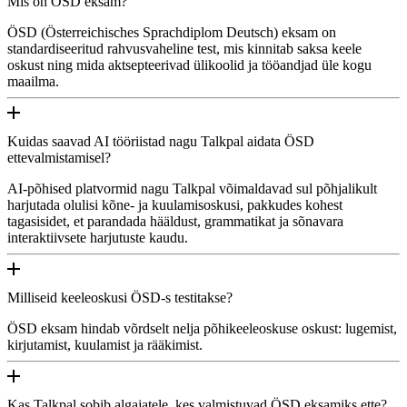
Mis on ÖSD eksam?
ÖSD (Österreichisches Sprachdiplom Deutsch) eksam on
standardiseeritud rahvusvaheline test, mis kinnitab saksa keele
oskust ning mida aktsepteerivad ülikoolid ja tööandjad üle kogu
maailma.
Kuidas saavad AI tööriistad nagu Talkpal aidata ÖSD
ettevalmistamisel?
AI-põhised platvormid nagu Talkpal võimaldavad sul põhjalikult
harjutada olulisi kõne- ja kuulamisoskusi, pakkudes kohest
tagasisidet, et parandada hääldust, grammatikat ja sõnavara
interaktiivsete harjutuste kaudu.
Milliseid keeleoskusi ÖSD-s testitakse?
ÖSD eksam hindab võrdselt nelja põhikeeleoskuse oskust: lugemist,
kirjutamist, kuulamist ja rääkimist.
Kas Talkpal sobib algajatele, kes valmistuvad ÖSD eksamiks ette?