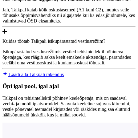
Jah, Talkpal katab kõik oskustasemed (A1 kuni C2), muutes selle
tõhusaks õppimisvahendiks nii algajatele kui ka edasijõudnutele, kes
valmistuvad ÖSD eksamiteks.
Kuidas töötab Talkpali isikupärastatud vestlusrežiim?
Isikupärastatud vestlusrežiimis vestled tehisintellektil põhineva
õpetajaga, kes räägib saksa keelt emakeele aktsendiga, parandades
seeläbi oma vestlusoskust ja kuulamisoskust tõhusalt.
Laadi alla Talkpali rakendus
Õpi igal pool, igal ajal
Talkpal on tehisintellektil põhinev keeleõpetaja, mis on saadaval
veebi- ja mobiiliplatvormidel. Saavuta keeleline sujuvus kiiremini,
vestle põnevatel teemadel kirjutades või rääkides ning saa elutruid
häälsõnumeid ükskõik kus ja millal soovid.