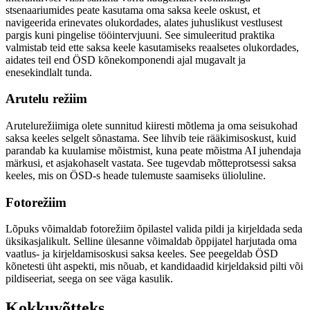
stsenaariumides peate kasutama oma saksa keele oskust, et
navigeerida erinevates olukordades, alates juhuslikust vestlusest
pargis kuni pingelise tööintervjuuni. See simuleeritud praktika
valmistab teid ette saksa keele kasutamiseks reaalsetes olukordades,
aidates teil end ÖSD kõnekomponendi ajal mugavalt ja
enesekindlalt tunda.
Arutelu režiim
Arutelurežiimiga olete sunnitud kiiresti mõtlema ja oma seisukohad
saksa keeles selgelt sõnastama. See lihvib teie rääkimisoskust, kuid
parandab ka kuulamise mõistmist, kuna peate mõistma AI juhendaja
märkusi, et asjakohaselt vastata. See tugevdab mõtteprotsessi saksa
keeles, mis on ÖSD-s heade tulemuste saamiseks ülioluline.
Fotorežiim
Lõpuks võimaldab fotorežiim õpilastel valida pildi ja kirjeldada seda
üksikasjalikult. Selline ülesanne võimaldab õppijatel harjutada oma
vaatlus- ja kirjeldamisoskusi saksa keeles. See peegeldab ÖSD
kõnetesti üht aspekti, mis nõuab, et kandidaadid kirjeldaksid pilti või
pildiseeriat, seega on see väga kasulik.
Kokkuvõtteks