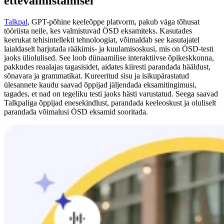
ettevalmistamisel
Talkpal
, GPT-põhine keeleõppe platvorm, pakub väga tõhusat
tööriista neile, kes valmistuvad ÖSD eksamiteks. Kasutades
keerukat tehisintellekti tehnoloogiat, võimaldab see kasutajatel
laialdaselt harjutada rääkimis- ja kuulamisoskusi, mis on ÖSD-testi
jaoks üliolulised. See loob dünaamilise interaktiivse õpikeskkonna,
pakkudes reaalajas tagasisidet, aidates kiiresti parandada hääldust,
sõnavara ja grammatikat. Kureeritud sisu ja isikupärastatud
ülesannete kaudu saavad õppijad jäljendada eksamitingimusi,
tagades, et nad on tegeliku testi jaoks hästi varustatud. Seega saavad
Talkpaliga õppijad enesekindlust, parandada keeleoskust ja oluliselt
parandada võimalusi ÖSD eksamid sooritada.