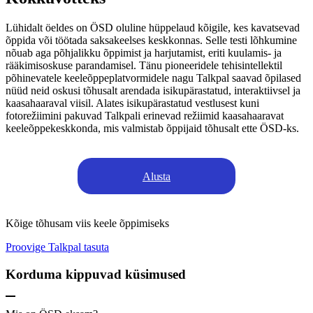
Lühidalt öeldes on ÖSD oluline hüppelaud kõigile, kes kavatsevad
õppida või töötada saksakeelses keskkonnas. Selle testi lõhkumine
nõuab aga põhjalikku õppimist ja harjutamist, eriti kuulamis- ja
rääkimisoskuse parandamisel. Tänu pioneeridele tehisintellektil
põhinevatele keeleõppeplatvormidele nagu Talkpal saavad õpilased
nüüd neid oskusi tõhusalt arendada isikupärastatud, interaktiivsel ja
kaasahaaraval viisil. Alates isikupärastatud vestlusest kuni
fotorežiimini pakuvad Talkpali erinevad režiimid kaasahaaravat
keeleõppekeskkonda, mis valmistab õppijaid tõhusalt ette ÖSD-ks.
Alusta
Kõige tõhusam viis keele õppimiseks
Proovige Talkpal tasuta
Korduma kippuvad küsimused