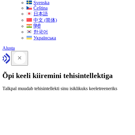
Svenska
Čeština
日本語
中文 (简体)
हिंदी
한국어
Українська
Alusta
Õpi keeli kiiremini tehisintellektiga
Talkpal muudab tehisintellekti sinu isiklikuks keeletreeneriks