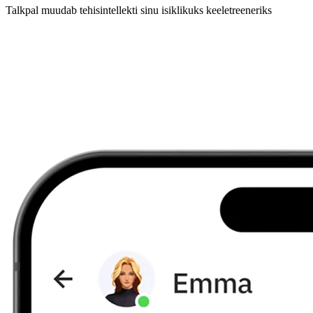
Talkpal muudab tehisintellekti sinu isiklikuks keeletreeneriks