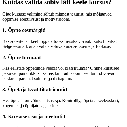
Kuidas valida sobiv läti keele kursus?
Õige kursuse valimine sõltub mitmest tegurist, mis mõjutavad
õppimise efektiivsust ja motivatsiooni.
1. Õppe eesmärgid
Kas soovite läti keelt õppida tööks, reisiks või isiklikuks huviks?
Selge eesmärk aitab valida sobiva kursuse taseme ja fookuse.
2. Õppe formaat
Kas eelistate õppetunde veebis või klassiruumis? Online kursused
pakuvad paindlikkust, samas kui traditsioonilised tunnid võivad
pakkuda paremat suhtlust ja distsipliini.
3. Õpetaja kvalifikatsioonid
Hea õpetaja on võtmetähtsusega. Kontrollige õpetaja keeleoskust,
kogemust ja õppijate tagasisidet.
4. Kursuse sisu ja meetodid