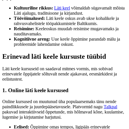
Kultuuriline rikkus:
Läti keel
võimaldab sügavamalt mõista
Läti ajalugu, traditsioone ja kirjandust.
Töövõimalused:
Läti keele oskus avab ukse kohalikele ja
rahvusvahelistele tööpakkumistele Baltikumis.
Reisimine:
Keeleoskus muudab reisimise mugavamaks ja
nauditavamaks.
Kognitiivne areng:
Uue keele õppimine parandab mälu ja
probleemide lahendamise oskust.
Erinevad läti keele kursuste tüübid
Läti keele kursuseid on saadaval mitmes vormis, mis sobivad
erinevatele õppijatele sõltuvalt nende ajakavast, eesmärkidest ja
eelistustest.
1. Online läti keele kursused
Online kursused on muutunud üha populaarsemaks tänu nende
paindlikkusele ja juurdepääsetavusele. Platvormid nagu
Talkpal
pakuvad interaktiivseid õppetunde, mis hõlmavad kõne, kuulamise,
lugemise ja kirjutamise harjutusi.
Eelised:
Õppimine omas tempos, ligipääs erinevatele