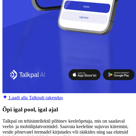
Laadi alla Talkpali rakendus
Õpi igal pool, igal ajal
Talkpal on tehisintellektil põhinev keeleõpetaja, mis on saadaval
veebi- ja mobiiliplatvormidel. Saavuta keeleline sujuvus kiiremini,
vestle põnevatel teemadel kirjutades või rääkides ning saa elutruid