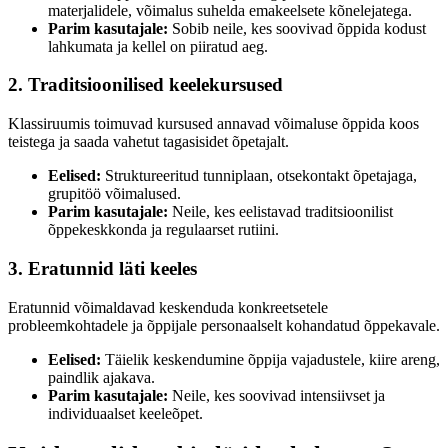
materjalidele, võimalus suhelda emakeelsete kõnelejatega.
Parim kasutajale:
Sobib neile, kes soovivad õppida kodust
lahkumata ja kellel on piiratud aeg.
2. Traditsioonilised keelekursused
Klassiruumis toimuvad kursused annavad võimaluse õppida koos
teistega ja saada vahetut tagasisidet õpetajalt.
Eelised:
Struktureeritud tunniplaan, otsekontakt õpetajaga,
grupitöö võimalused.
Parim kasutajale:
Neile, kes eelistavad traditsioonilist
õppekeskkonda ja regulaarset rutiini.
3. Eratunnid läti keeles
Eratunnid võimaldavad keskenduda konkreetsetele
probleemkohtadele ja õppijale personaalselt kohandatud õppekavale.
Eelised:
Täielik keskendumine õppija vajadustele, kiire areng,
paindlik ajakava.
Parim kasutajale:
Neile, kes soovivad intensiivset ja
individuaalset keeleõpet.