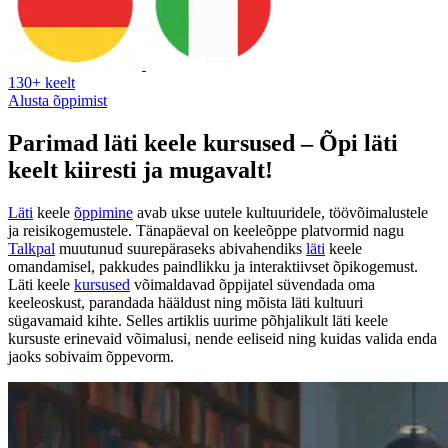
130+ keelt
Alusta õppimist
Parimad läti keele kursused – Õpi läti
keelt kiiresti ja mugavalt!
Läti
keele
õppimine
avab ukse uutele kultuuridele, töövõimalustele
ja reisikogemustele. Tänapäeval on keeleõppe platvormid nagu
Talkpal
muutunud suurepäraseks abivahendiks
läti
keele
omandamisel, pakkudes paindlikku ja interaktiivset õpikogemust.
Läti keele
kursused
võimaldavad õppijatel süvendada oma
keeleoskust, parandada hääldust ning mõista läti kultuuri
sügavamaid kihte. Selles artiklis uurime põhjalikult läti keele
kursuste erinevaid võimalusi, nende eeliseid ning kuidas valida enda
jaoks sobivaim õppevorm.