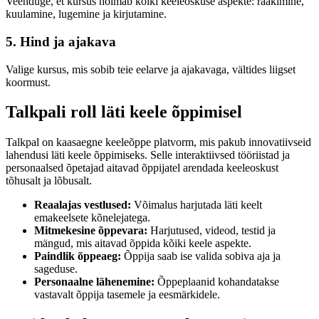
Veenduge, et kursus hõlmab kõiki keeleoskuse aspekte: rääkimine,
kuulamine, lugemine ja kirjutamine.
5. Hind ja ajakava
Valige kursus, mis sobib teie eelarve ja ajakavaga, vältides liigset
koormust.
Talkpali roll läti keele õppimisel
Talkpal on kaasaegne keeleõppe platvorm, mis pakub innovatiivseid
lahendusi läti keele õppimiseks. Selle interaktiivsed tööriistad ja
personaalsed õpetajad aitavad õppijatel arendada keeleoskust
tõhusalt ja lõbusalt.
Reaalajas vestlused:
Võimalus harjutada läti keelt
emakeelsete kõnelejatega.
Mitmekesine õppevara:
Harjutused, videod, testid ja
mängud, mis aitavad õppida kõiki keele aspekte.
Paindlik õppeaeg:
Õppija saab ise valida sobiva aja ja
sageduse.
Personaalne lähenemine:
Õppeplaanid kohandatakse
vastavalt õppija tasemele ja eesmärkidele.