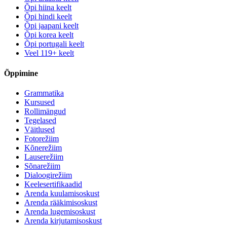
Õpi hiina keelt
Õpi hindi keelt
Õpi jaapani keelt
Õpi korea keelt
Õpi portugali keelt
Veel 119+ keelt
Õppimine
Grammatika
Kursused
Rollimängud
Tegelased
Väitlused
Fotorežiim
Kõnerežiim
Lauserežiim
Sõnarežiim
Dialoogirežiim
Keelesertifikaadid
Arenda kuulamisoskust
Arenda rääkimisoskust
Arenda lugemisoskust
Arenda kirjutamisoskust