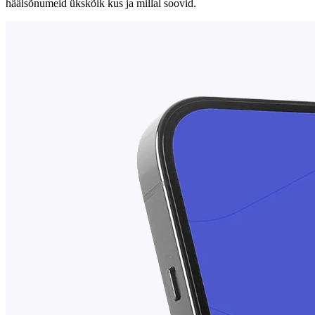
häälsõnumeid ükskõik kus ja millal soovid.