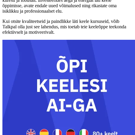
kiiresti ja lõbusalt. Investeerides aega ja energiat läti keele
õppimisse, avate endale uued võimalused ning rikastate oma
isiklikku ja professionaalset elu.
Kui otsite kvaliteetseid ja paindlikke läti keele kursuseid, võib
Talkpal olla just see lahendus, mis toetab teie keeleõppe teekonda
efektiivselt ja motiveerivalt.