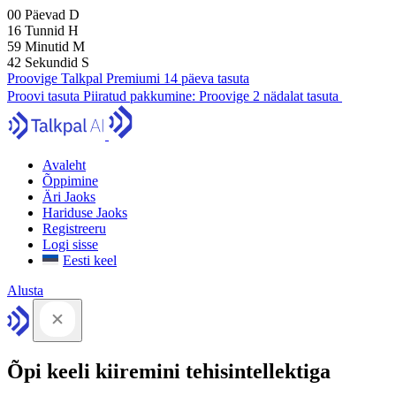
00
Päevad
D
16
Tunnid
H
59
Minutid
M
41
Sekundid
S
Proovige Talkpal Premiumi 14 päeva tasuta
Proovi tasuta
Piiratud pakkumine:
Proovige 2 nädalat tasuta
Avaleht
Õppimine
Äri Jaoks
Hariduse Jaoks
Registreeru
Logi sisse
Eesti keel
Alusta
Õpi keeli kiiremini tehisintellektiga