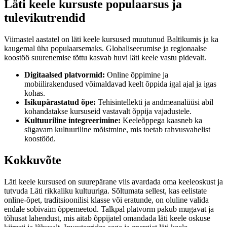
Läti keele kursuste populaarsus ja
tulevikutrendid
Viimastel aastatel on läti keele kursused muutunud Baltikumis ja ka
kaugemal üha populaarsemaks. Globaliseerumise ja regionaalse
koostöö suurenemise tõttu kasvab huvi läti keele vastu pidevalt.
Digitaalsed platvormid:
Online õppimine ja
mobiilirakendused võimaldavad keelt õppida igal ajal ja igas
kohas.
Isikupärastatud õpe:
Tehisintellekti ja andmeanalüüsi abil
kohandatakse kursuseid vastavalt õppija vajadustele.
Kultuuriline integreerimine:
Keeleõppega kaasneb ka
sügavam kultuuriline mõistmine, mis toetab rahvusvahelist
koostööd.
Kokkuvõte
Läti keele kursused on suurepärane viis avardada oma keeleoskust ja
tutvuda Läti rikkaliku kultuuriga. Sõltumata sellest, kas eelistate
online-õpet, traditsioonilisi klasse või eratunde, on oluline valida
endale sobivaim õppemeetod. Talkpal platvorm pakub mugavat ja
tõhusat lahendust, mis aitab õppijatel omandada läti keele oskuse