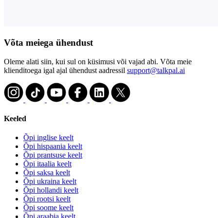
Võta meiega ühendust
Oleme alati siin, kui sul on küsimusi või vajad abi. Võta meie
klienditoega igal ajal ühendust aadressil
support@talkpal.ai
Keeled
Õpi inglise keelt
Õpi hispaania keelt
Õpi prantsuse keelt
Õpi itaalia keelt
Õpi saksa keelt
Õpi ukraina keelt
Õpi hollandi keelt
Õpi rootsi keelt
Õpi soome keelt
Õpi araabia keelt