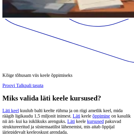
Kõige tõhusam viis keele õppimiseks
Proovi Talkpali tasuta
Miks valida läti keele kursused?
Läti keel
kuulub balti keelte rühma ja on riigi ametlik keel, mida
räägib ligikaudu 1,5 miljonit inimest.
Läti
keele
õppimine
on kasulik
nii äri- kui ka isiklikuks arenguks.
Läti
keele
kursused
pakuvad
struktureeritud ja süstemaatilist lähenemist, mis aitab õppijal
järjepidevalt keeleoskust arendada.