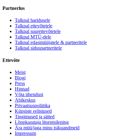
Partnerlus
Talkpal haridusele
Talkpal ettevõtetele
Talkpal suurettevõtetele
Talkpal MTÜ-dele
Talkpal edasimüüjatele & partneritele
Talkpal siduspartneritele
Ettevõte
Meist
Blogi
Press
Hinnad
Võta ühendust
Abikeskus
Privaatsuspoliitika
Küpsiste eelistused
Tingimused ja sätted
Lõppkasutaja litsentsileping
Ära müü/jaga minu isikuandmeid
Impressum