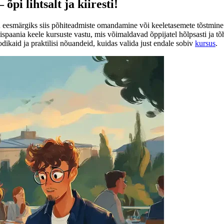
pi lihtsalt ja kiiresti!
 eesmärgiks siis põhiteadmiste omandamine või keeletasemete tõstmin
hispaania keele kursuste vastu, mis võimaldavad õppijatel hõlpsasti ja tõ
dikaid ja praktilisi nõuandeid, kuidas valida just endale sobiv
kursus
.