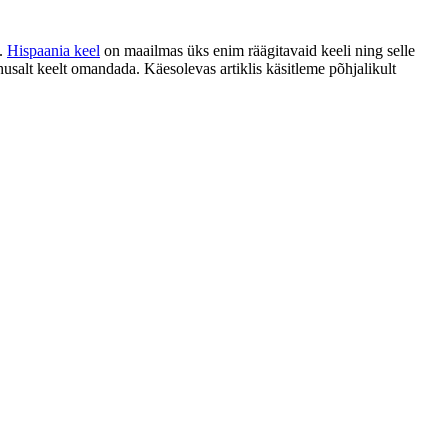
e.
Hispaania keel
on maailmas üks enim räägitavaid keeli ning selle
husalt keelt omandada. Käesolevas artiklis käsitleme põhjalikult