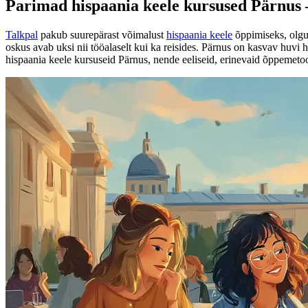
Parimad hispaania keele kursused Pärnus – õ
Talkpal
pakub suurepärast võimalust
hispaania keele
õppimiseks, olgu
oskus avab uksi nii tööalaselt kui ka reisides. Pärnus on kasvav huvi 
hispaania keele kursuseid Pärnus, nende eeliseid, erinevaid õppemetoo