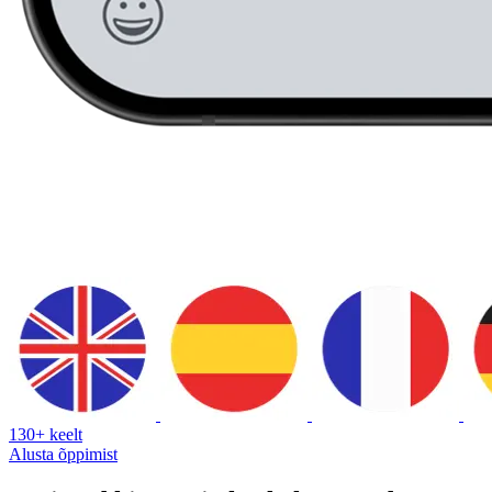
130+ keelt
Alusta õppimist