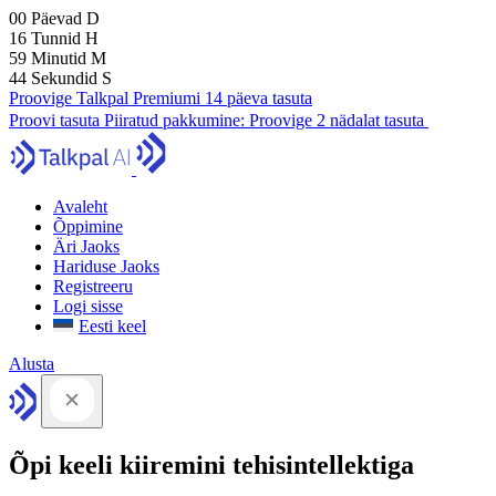
00
Päevad
D
16
Tunnid
H
59
Minutid
M
43
Sekundid
S
Proovige Talkpal Premiumi 14 päeva tasuta
Proovi tasuta
Piiratud pakkumine:
Proovige 2 nädalat tasuta
Avaleht
Õppimine
Äri Jaoks
Hariduse Jaoks
Registreeru
Logi sisse
Eesti keel
Alusta
Õpi keeli kiiremini tehisintellektiga