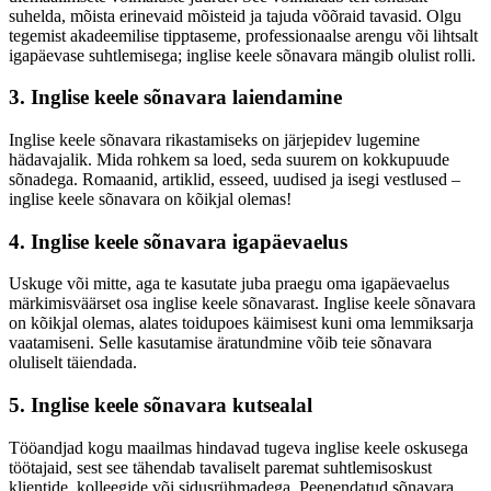
suhelda, mõista erinevaid mõisteid ja tajuda võõraid tavasid. Olgu
tegemist akadeemilise tipptaseme, professionaalse arengu või lihtsalt
igapäevase suhtlemisega; inglise keele sõnavara mängib olulist rolli.
3. Inglise keele sõnavara laiendamine
Inglise keele sõnavara rikastamiseks on järjepidev lugemine
hädavajalik. Mida rohkem sa loed, seda suurem on kokkupuude
sõnadega. Romaanid, artiklid, esseed, uudised ja isegi vestlused –
inglise keele sõnavara on kõikjal olemas!
4. Inglise keele sõnavara igapäevaelus
Uskuge või mitte, aga te kasutate juba praegu oma igapäevaelus
märkimisväärset osa inglise keele sõnavarast. Inglise keele sõnavara
on kõikjal olemas, alates toidupoes käimisest kuni oma lemmiksarja
vaatamiseni. Selle kasutamise äratundmine võib teie sõnavara
oluliselt täiendada.
5. Inglise keele sõnavara kutsealal
Tööandjad kogu maailmas hindavad tugeva inglise keele oskusega
töötajaid, sest see tähendab tavaliselt paremat suhtlemisoskust
klientide, kolleegide või sidusrühmadega. Peenendatud sõnavara