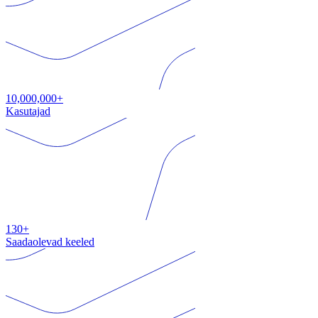
10,000,000+
Kasutajad
130+
Saadaolevad keeled