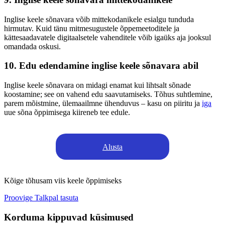
Inglise keele sõnavara võib mittekodanikele esialgu tunduda
hirmutav. Kuid tänu mitmesugustele õppemeetoditele ja
kättesaadavatele digitaalsetele vahenditele võib igaüks aja jooksul
omandada oskusi.
10. Edu edendamine inglise keele sõnavara abil
Inglise keele sõnavara on midagi enamat kui lihtsalt sõnade
koostamine; see on vahend edu saavutamiseks. Tõhus suhtlemine,
parem mõistmine, ülemaailmne ühenduvus – kasu on piiritu ja
iga
uue sõna õppimisega kiireneb tee edule.
Alusta
Kõige tõhusam viis keele õppimiseks
Proovige Talkpal tasuta
Korduma kippuvad küsimused