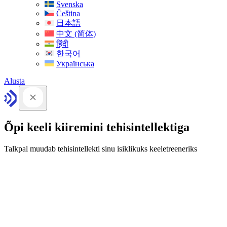
Svenska
Čeština
日本語
中文 (简体)
हिंदी
한국어
Українська
Alusta
Õpi keeli kiiremini tehisintellektiga
Talkpal muudab tehisintellekti sinu isiklikuks keeletreeneriks