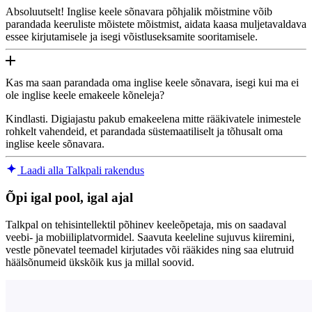
Absoluutselt! Inglise keele sõnavara põhjalik mõistmine võib
parandada keeruliste mõistete mõistmist, aidata kaasa muljetavaldava
essee kirjutamisele ja isegi võistluseksamite sooritamisele.
Kas ma saan parandada oma inglise keele sõnavara, isegi kui ma ei
ole inglise keele emakeele kõneleja?
Kindlasti. Digiajastu pakub emakeelena mitte rääkivatele inimestele
rohkelt vahendeid, et parandada süstemaatiliselt ja tõhusalt oma
inglise keele sõnavara.
Laadi alla Talkpali rakendus
Õpi igal pool, igal ajal
Talkpal on tehisintellektil põhinev keeleõpetaja, mis on saadaval
veebi- ja mobiiliplatvormidel. Saavuta keeleline sujuvus kiiremini,
vestle põnevatel teemadel kirjutades või rääkides ning saa elutruid
häälsõnumeid ükskõik kus ja millal soovid.