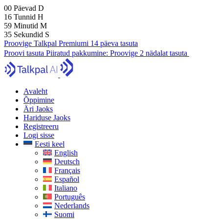
00
Päevad
D
16
Tunnid
H
59
Minutid
M
34
Sekundid
S
Proovige Talkpal Premiumi 14 päeva tasuta
Proovi tasuta
Piiratud pakkumine:
Proovige 2 nädalat tasuta
Avaleht
Õppimine
Äri Jaoks
Hariduse Jaoks
Registreeru
Logi sisse
Eesti keel
English
Deutsch
Français
Español
Italiano
Português
Nederlands
Suomi