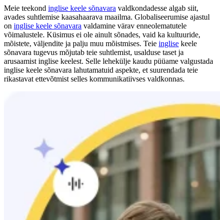
Meie teekond
inglise keele sõnavara
valdkondadesse algab siit,
avades suhtlemise kaasahaarava maailma. Globaliseerumise ajastul
on
inglise keele sõnavara
valdamine värav enneolematutele
võimalustele. Küsimus ei ole ainult sõnades, vaid ka kultuuride,
mõistete, väljendite ja palju muu mõistmises. Teie
inglise
keele
sõnavara tugevus mõjutab teie suhtlemist, usalduse taset ja
arusaamist inglise keelest. Selle lehekülje kaudu püüame valgustada
inglise keele sõnavara lahutamatuid aspekte, et suurendada teie
rikastavat ettevõtmist selles kommunikatiivses valdkonnas.