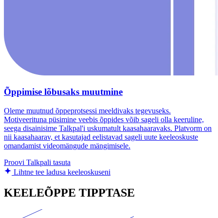
Õppimise lõbusaks muutmine
Oleme muutnud õppeprotsessi meeldivaks tegevuseks.
Motiveerituna püsimine veebis õppides võib sageli olla keeruline,
seega disainisime Talkpal'i uskumatult kaasahaaravaks. Platvorm on
nii kaasahaarav, et kasutajad eelistavad sageli uute keeleoskuste
omandamist videomängude mängimisele.
Proovi Talkpali tasuta
Lihtne tee ladusa keeleoskuseni
KEELEÕPPE TIPPTASE