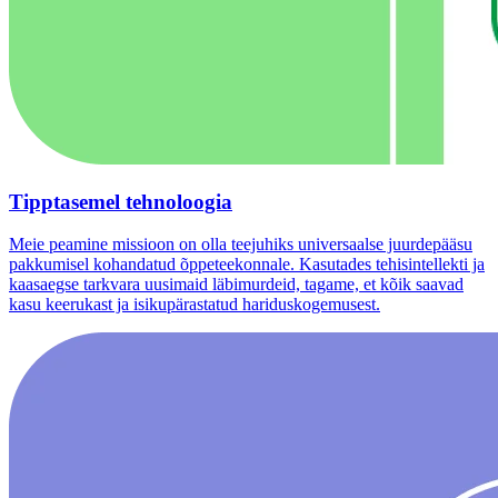
Tipptasemel tehnoloogia
Meie peamine missioon on olla teejuhiks universaalse juurdepääsu
pakkumisel kohandatud õppeteekonnale. Kasutades tehisintellekti ja
kaasaegse tarkvara uusimaid läbimurdeid, tagame, et kõik saavad
kasu keerukast ja isikupärastatud hariduskogemusest.