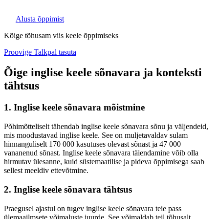
Alusta õppimist
Kõige tõhusam viis keele õppimiseks
Proovige Talkpal tasuta
Õige inglise keele sõnavara ja konteksti
tähtsus
1. Inglise keele sõnavara mõistmine
Põhimõtteliselt tähendab inglise keele sõnavara sõnu ja väljendeid,
mis moodustavad inglise keele. See on muljetavaldav sulam
hinnanguliselt 170 000 kasutuses olevast sõnast ja 47 000
vananenud sõnast. Inglise keele sõnavara täiendamine võib olla
hirmutav ülesanne, kuid süstemaatilise ja pideva õppimisega saab
sellest meeldiv ettevõtmine.
2. Inglise keele sõnavara tähtsus
Praegusel ajastul on tugev inglise keele sõnavara teie pass
ülemaailmsete võimaluste juurde. See võimaldab teil tõhusalt