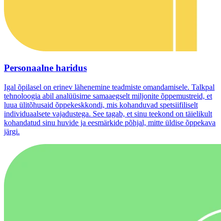
Personaalne haridus
Igal õpilasel on erinev lähenemine teadmiste omandamisele. Talkpal
tehnoloogia abil analüüsime samaaegselt miljonite õppemustreid, et
luua ülitõhusaid õppekeskkondi, mis kohanduvad spetsiifiliselt
individuaalsete vajadustega. See tagab, et sinu teekond on täielikult
kohandatud sinu huvide ja eesmärkide põhjal, mitte üldise õppekava
järgi.