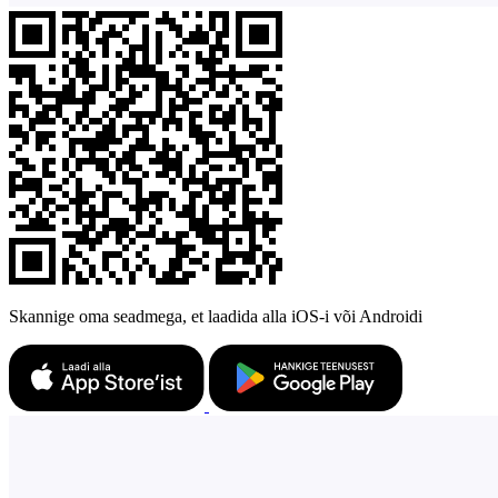
Skannige oma seadmega, et laadida alla iOS-i või Androidi