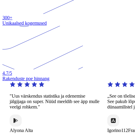
300+
Unikaalsed kogemused
4.7
/5
Rakenduste poe hinnang
"Uus värskendus statistika ja edenemise
„See on tõeliselt 
jälgijaga on super. Nüüd meeldib see äpp mulle
See pakub lõputut 
veelgi rohkem."
dünaamilistel ja hu
Alyona Alta
Igorino112France