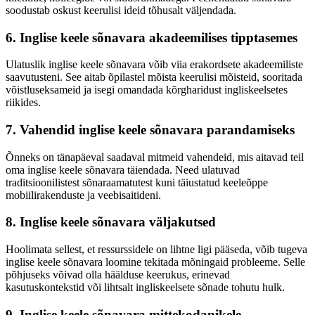
soodustab oskust keerulisi ideid tõhusalt väljendada.
6. Inglise keele sõnavara akadeemilises tipptasemes
Ulatuslik inglise keele sõnavara võib viia erakordsete akadeemiliste
saavutusteni. See aitab õpilastel mõista keerulisi mõisteid, sooritada
võistluseksameid ja isegi omandada kõrgharidust ingliskeelsetes
riikides.
7. Vahendid inglise keele sõnavara parandamiseks
Õnneks on tänapäeval saadaval mitmeid vahendeid, mis aitavad teil
oma inglise keele sõnavara täiendada. Need ulatuvad
traditsioonilistest sõnaraamatutest kuni täiustatud keeleõppe
mobiilirakenduste ja veebisaitideni.
8. Inglise keele sõnavara väljakutsed
Hoolimata sellest, et ressurssidele on lihtne ligi pääseda, võib tugeva
inglise keele sõnavara loomine tekitada mõningaid probleeme. Selle
põhjuseks võivad olla häälduse keerukus, erinevad
kasutuskontekstid või lihtsalt ingliskeelsete sõnade tohutu hulk.
9. Inglise keele sõnavara mittekodanikele