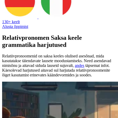
130+ keelt
Alusta õppimist
Relativpronomen Saksa keele
grammatika harjutused
Relatiivpronoomenid on saksa keeles olulised asesõnad, mida
kasutatakse täiendavate lausete moodustamiseks. Need asendavad
nimisõnu ja aitavad siduda lauseid sujuvalt,
andes
täpsemat infot.
Käesolevad harjutused aitavad sul harjutada relatiivpronoomenite
õiget kasutamist erinevates käändevormides ja soodes.