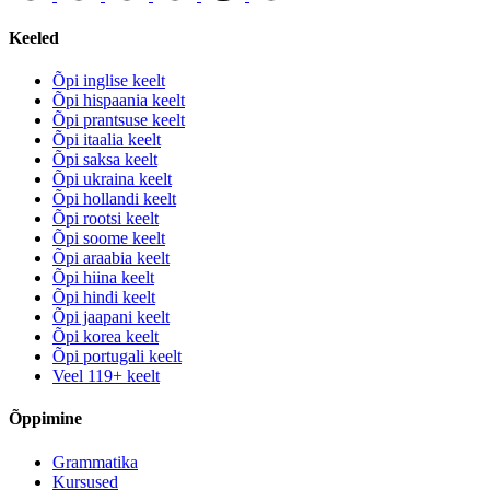
Keeled
Õpi inglise keelt
Õpi hispaania keelt
Õpi prantsuse keelt
Õpi itaalia keelt
Õpi saksa keelt
Õpi ukraina keelt
Õpi hollandi keelt
Õpi rootsi keelt
Õpi soome keelt
Õpi araabia keelt
Õpi hiina keelt
Õpi hindi keelt
Õpi jaapani keelt
Õpi korea keelt
Õpi portugali keelt
Veel 119+ keelt
Õppimine
Grammatika
Kursused