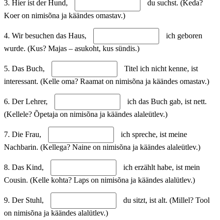
3. Hier ist der Hund,
du suchst. (Keda?
Koer on nimisõna ja käändes omastav.)
4. Wir besuchen das Haus,
ich geboren
wurde. (Kus? Majas – asukoht, kus sündis.)
5. Das Buch,
Titel ich nicht kenne, ist
interessant. (Kelle oma? Raamat on nimisõna ja käändes omastav.)
6. Der Lehrer,
ich das Buch gab, ist nett.
(Kellele? Õpetaja on nimisõna ja käändes alaleütlev.)
7. Die Frau,
ich spreche, ist meine
Nachbarin. (Kellega? Naine on nimisõna ja käändes alaleütlev.)
8. Das Kind,
ich erzählt habe, ist mein
Cousin. (Kelle kohta? Laps on nimisõna ja käändes alalütlev.)
9. Der Stuhl,
du sitzt, ist alt. (Millel? Tool
on nimisõna ja käändes alalütlev.)