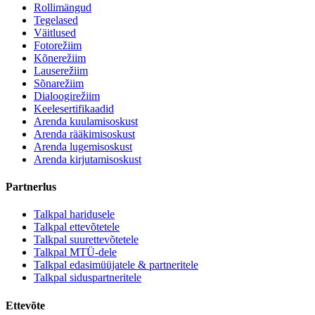
Rollimängud
Tegelased
Väitlused
Fotorežiim
Kõnerežiim
Lauserežiim
Sõnarežiim
Dialoogirežiim
Keelesertifikaadid
Arenda kuulamisoskust
Arenda rääkimisoskust
Arenda lugemisoskust
Arenda kirjutamisoskust
Partnerlus
Talkpal haridusele
Talkpal ettevõtetele
Talkpal suurettevõtetele
Talkpal MTÜ-dele
Talkpal edasimüüjatele & partneritele
Talkpal siduspartneritele
Ettevõte