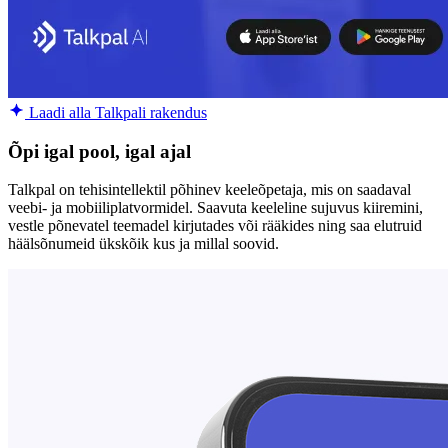
Laadi alla Talkpali rakendus
Õpi igal pool, igal ajal
Talkpal on tehisintellektil põhinev keeleõpetaja, mis on saadaval
veebi- ja mobiiliplatvormidel. Saavuta keeleline sujuvus kiiremini,
vestle põnevatel teemadel kirjutades või rääkides ning saa elutruid
häälsõnumeid ükskõik kus ja millal soovid.