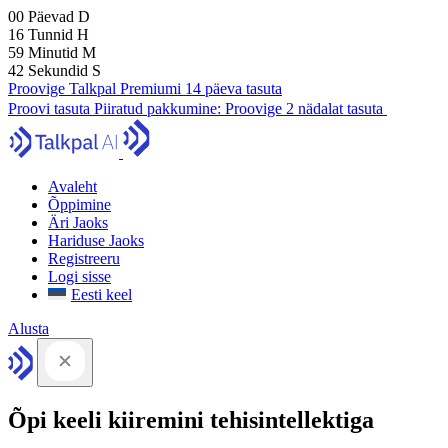
00
Päevad
D
16
Tunnid
H
59
Minutid
M
41
Sekundid
S
Proovige Talkpal Premiumi 14 päeva tasuta
Proovi tasuta
Piiratud pakkumine:
Proovige 2 nädalat tasuta
Avaleht
Õppimine
Äri Jaoks
Hariduse Jaoks
Registreeru
Logi sisse
Eesti keel
Alusta
Õpi keeli kiiremini tehisintellektiga