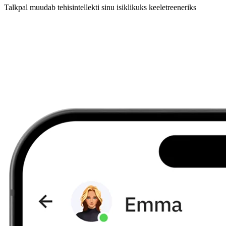
Talkpal muudab tehisintellekti sinu isiklikuks keeletreeneriks