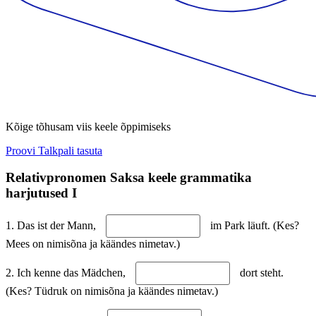
Kõige tõhusam viis keele õppimiseks
Proovi Talkpali tasuta
Relativpronomen Saksa keele grammatika
harjutused I
1. Das ist der Mann,
im Park läuft. (Kes?
Mees on nimisõna ja käändes nimetav.)
2. Ich kenne das Mädchen,
dort steht.
(Kes? Tüdruk on nimisõna ja käändes nimetav.)