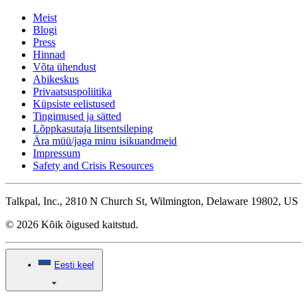
Meist
Blogi
Press
Hinnad
Võta ühendust
Abikeskus
Privaatsuspoliitika
Küpsiste eelistused
Tingimused ja sätted
Lõppkasutaja litsentsileping
Ära müü/jaga minu isikuandmeid
Impressum
Safety and Crisis Resources
Talkpal, Inc., 2810 N Church St, Wilmington, Delaware 19802, US
© 2026 Kõik õigused kaitstud.
Eesti keel