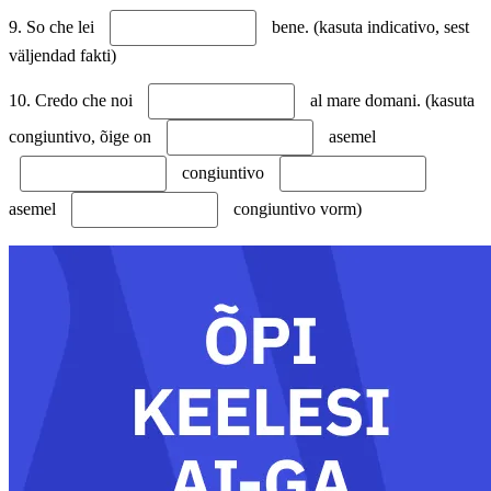
9. So che lei
bene. (kasuta indicativo, sest
väljendad fakti)
10. Credo che noi
al mare domani. (kasuta
congiuntivo, õige on
asemel
congiuntivo
asemel
congiuntivo vorm)