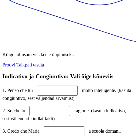
Kõige tõhusam viis keele õppimiseks
Proovi Talkpali tasuta
Indicativo ja Congiuntivo: Vali õige kõneviis
1. Penso che lui
molto intelligente. (kasuta
congiuntivo, sest väljendad arvamust)
2. So che tu
ragione. (kasuta indicativo,
sest väljendad kindlat fakti)
3. Credo che Maria
a scuola domani.