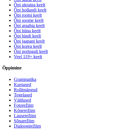
Õpi ukraina keelt
Õpi hollandi keelt
Õpi rootsi keelt
Õpi soome keelt
Õpi araabia keelt
Õpi hiina keelt
Õpi hindi keelt
Õpi jaapani keelt
Õpi korea keelt
Õpi portugali keelt
Veel 119+ keelt
Õppimine
Grammatika
Kursused
Rollimängud
Tegelased
Väitlused
Fotorežiim
Kõnerežiim
Lauserežiim
Sõnarežiim
Dialoogirežiim