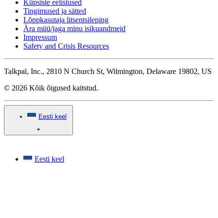
Küpsiste eelistused
Tingimused ja sätted
Lõppkasutaja litsentsileping
Ära müü/jaga minu isikuandmeid
Impressum
Safety and Crisis Resources
Talkpal, Inc., 2810 N Church St, Wilmington, Delaware 19802, US
© 2026 Kõik õigused kaitstud.
Eesti keel
Eesti keel