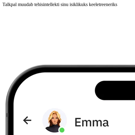
Talkpal muudab tehisintellekti sinu isiklikuks keeletreeneriks