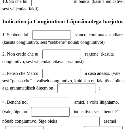
10. So che lui
in banca. (kasuta indicativo,
sest väljendad fakti)
Indicativo ja Congiuntivo: Lõpusõnadega harjutus
1. Sebbene lui
stanco, continua a studiare.
(kasuta congiuntivo, sest “sebbene” nõuab congiuntivot)
2. Non credo che tu
ragione. (kasuta
congiuntivo, sest väljendad eitavat arvamust)
3. Penso che Marco
a casa adesso. (vale,
sest “penso che” tavaliselt congiuntivo, kuid siin on fakt tõenäoline,
aga grammatiliselt õigem on
)
4. Benché noi
amici, a volte litighiamo.
(vale, õige on
indicativo, sest “benché”
nõuab congiuntivo, õige oleks
asemel