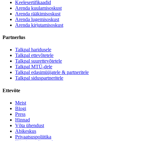
Keelesertifikaadid
Arenda kuulamisoskust
Arenda rääkimisoskust
Arenda lugemisoskust
Arenda kirjutamisoskust
Partnerlus
Talkpal haridusele
Talkpal ettevõtetele
Talkpal suurettevõtetele
Talkpal MTÜ-dele
Talkpal edasimüüjatele & partneritele
Talkpal siduspartneritele
Ettevõte
Meist
Blogi
Press
Hinnad
Võta ühendust
Abikeskus
Privaatsuspoliitika