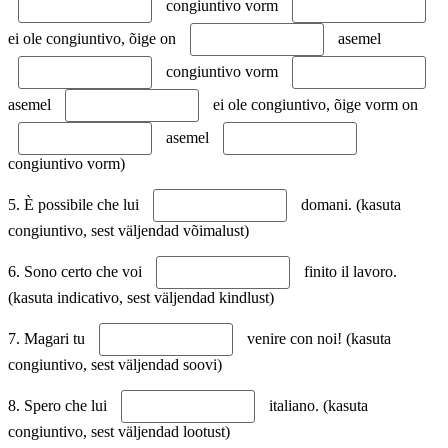
congiuntivo vorm
ei ole congiuntivo, õige on
asemel
congiuntivo vorm
asemel
ei ole congiuntivo, õige vorm on
asemel
congiuntivo vorm)
5. È possibile che lui
domani. (kasuta
congiuntivo, sest väljendad võimalust)
6. Sono certo che voi
finito il lavoro.
(kasuta indicativo, sest väljendad kindlust)
7. Magari tu
venire con noi! (kasuta
congiuntivo, sest väljendad soovi)
8. Spero che lui
italiano. (kasuta
congiuntivo, sest väljendad lootust)