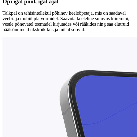
Õpi igal pool, igal ajal
Talkpal on tehisintellektil põhinev keeleõpetaja, mis on saadaval
veebi- ja mobiiliplatvormidel. Saavuta keeleline sujuvus kiiremini,
vestle põnevatel teemadel kirjutades või rääkides ning saa elutruid
häälsõnumeid ükskõik kus ja millal soovid.