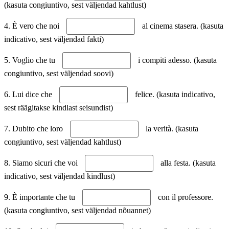
(kasuta congiuntivo, sest väljendad kahtlust)
4. È vero che noi
al cinema stasera. (kasuta
indicativo, sest väljendad fakti)
5. Voglio che tu
i compiti adesso. (kasuta
congiuntivo, sest väljendad soovi)
6. Lui dice che
felice. (kasuta indicativo,
sest räägitakse kindlast seisundist)
7. Dubito che loro
la verità. (kasuta
congiuntivo, sest väljendad kahtlust)
8. Siamo sicuri che voi
alla festa. (kasuta
indicativo, sest väljendad kindlust)
9. È importante che tu
con il professore.
(kasuta congiuntivo, sest väljendad nõuannet)