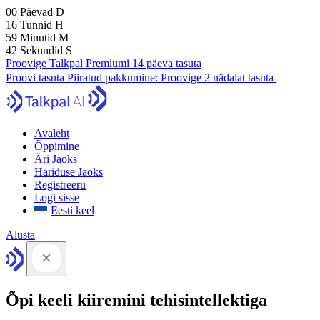
00
Päevad
D
16
Tunnid
H
59
Minutid
M
41
Sekundid
S
Proovige Talkpal Premiumi 14 päeva tasuta
Proovi tasuta
Piiratud pakkumine:
Proovige 2 nädalat tasuta
Avaleht
Õppimine
Äri Jaoks
Hariduse Jaoks
Registreeru
Logi sisse
Eesti keel
Alusta
Õpi keeli kiiremini tehisintellektiga