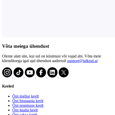
Võta meiega ühendust
Oleme alati siin, kui sul on küsimusi või vajad abi. Võta meie
klienditoega igal ajal ühendust aadressil
support@talkpal.ai
Keeled
Õpi inglise keelt
Õpi hispaania keelt
Õpi prantsuse keelt
Õpi itaalia keelt
Õpi saksa keelt