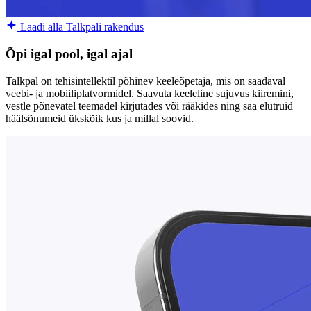
Laadi alla Talkpali rakendus
Õpi igal pool, igal ajal
Talkpal on tehisintellektil põhinev keeleõpetaja, mis on saadaval
veebi- ja mobiiliplatvormidel. Saavuta keeleline sujuvus kiiremini,
vestle põnevatel teemadel kirjutades või rääkides ning saa elutruid
häälsõnumeid ükskõik kus ja millal soovid.