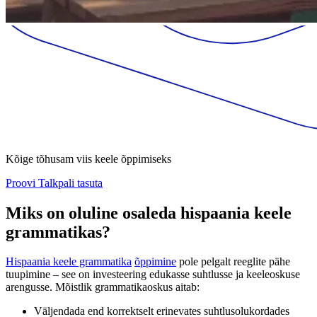
Kõige tõhusam viis keele õppimiseks
Proovi Talkpali tasuta
Miks on oluline osaleda hispaania keele
grammatikas?
Hispaania keele grammatika
õppimine
pole pelgalt reeglite pähe
tuupimine – see on investeering edukasse suhtlusse ja keeleoskuse
arengusse. Mõistlik grammatikaoskus aitab:
Väljendada end korrektselt erinevates suhtlusolukordades