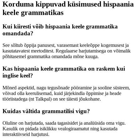
Korduma kippuvad küsimused hispaania
keele grammatikas
Kui kiiresti võib hispaania keele grammatika
omandada?
See sõltub õppija panusest, varasemast keeleõppe kogemusest ja
kasutatavatest meetoditest. Regulaarse harjutamisega on võimalik
põhitasemel grammatika omandada mõne kuuga.
Kas hispaania keele grammatika on raskem kui
inglise keel?
Mõned aspektid, nagu tegusõnade pööramine ja sooline süsteem,
võivad olla keerulisemad, kuid järjekindla õppimise ja heade
tööriistadega (nt Talkpal) on see täiesti jõukohane.
Kuidas vältida grammatilisi vigu?
Oluline on harjutada, saada tagasisidet ja analüüsida oma vigu.
Kasulik on pidada isiklikku vealogiraamatut ning kasutada
interaktiivseid harjutusi.