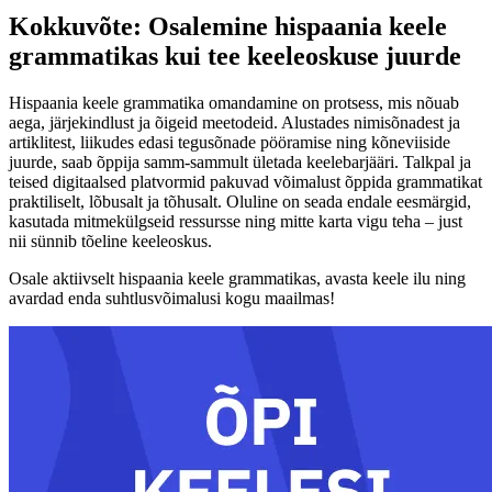
Kokkuvõte: Osalemine hispaania keele
grammatikas kui tee keeleoskuse juurde
Hispaania keele grammatika omandamine on protsess, mis nõuab
aega, järjekindlust ja õigeid meetodeid. Alustades nimisõnadest ja
artiklitest, liikudes edasi tegusõnade pööramise ning kõneviiside
juurde, saab õppija samm-sammult ületada keelebarjääri. Talkpal ja
teised digitaalsed platvormid pakuvad võimalust õppida grammatikat
praktiliselt, lõbusalt ja tõhusalt. Oluline on seada endale eesmärgid,
kasutada mitmekülgseid ressursse ning mitte karta vigu teha – just
nii sünnib tõeline keeleoskus.
Osale aktiivselt hispaania keele grammatikas, avasta keele ilu ning
avardad enda suhtlusvõimalusi kogu maailmas!