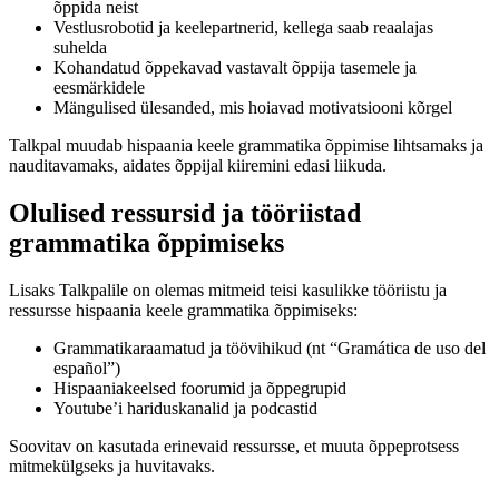
õppida neist
Vestlusrobotid ja keelepartnerid, kellega saab reaalajas
suhelda
Kohandatud õppekavad vastavalt õppija tasemele ja
eesmärkidele
Mängulised ülesanded, mis hoiavad motivatsiooni kõrgel
Talkpal muudab hispaania keele grammatika õppimise lihtsamaks ja
nauditavamaks, aidates õppijal kiiremini edasi liikuda.
Olulised ressursid ja tööriistad
grammatika õppimiseks
Lisaks Talkpalile on olemas mitmeid teisi kasulikke tööriistu ja
ressursse hispaania keele grammatika õppimiseks:
Grammatikaraamatud ja töövihikud (nt “Gramática de uso del
español”)
Hispaaniakeelsed foorumid ja õppegrupid
Youtube’i hariduskanalid ja podcastid
Soovitav on kasutada erinevaid ressursse, et muuta õppeprotsess
mitmekülgseks ja huvitavaks.