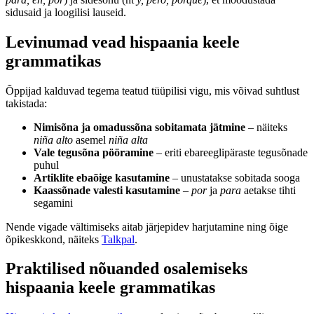
sidusaid ja loogilisi lauseid.
Levinumad vead hispaania keele
grammatikas
Õppijad kalduvad tegema teatud tüüpilisi vigu, mis võivad suhtlust
takistada:
Nimisõna ja omadussõna sobitamata jätmine
– näiteks
niña alto
asemel
niña alta
Vale tegusõna pööramine
– eriti ebareeglipäraste tegusõnade
puhul
Artiklite ebaõige kasutamine
– unustatakse sobitada sooga
Kaassõnade valesti kasutamine
–
por
ja
para
aetakse tihti
segamini
Nende vigade vältimiseks aitab järjepidev harjutamine ning õige
õpikeskkond, näiteks
Talkpal
.
Praktilised nõuanded osalemiseks
hispaania keele grammatikas