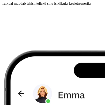
Talkpal muudab tehisintellekti sinu isiklikuks keeletreeneriks