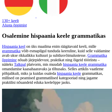
130+ keelt
Alusta õppimist
Osalemine hispaania keele grammatikas
Hispaania keel
on üks maailma enim räägitavaid keeli, mille
grammatika
võib esmapilgul tunduda keeruline, kuid selle valdamine
avab ukse rikkalikku kultuuri ja suhtlusvõimalustesse.
Grammatika
õppimine
nõuab järjepidevust, praktikat ning õigeid tööriistu –
näiteks
Talkpal
platvorm, mis muudab
hispaania keele grammatika
omandamise kaasahaaravaks ja tõhusaks. Selles artiklis vaatleme
põhjalikult, miks ja kuidas osaleda
hispaania keele
grammatikas,
millised on peamised grammatilised kategooriad ning jagame
praktilisi nõuandeid eduka keeleõppe jaoks.