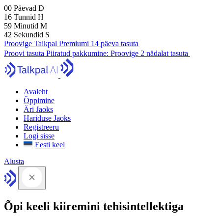
00
Päevad
D
16
Tunnid
H
59
Minutid
M
41
Sekundid
S
Proovige Talkpal Premiumi 14 päeva tasuta
Proovi tasuta
Piiratud pakkumine:
Proovige 2 nädalat tasuta
Avaleht
Õppimine
Äri Jaoks
Hariduse Jaoks
Registreeru
Logi sisse
Eesti keel
Alusta
Õpi keeli kiiremini tehisintellektiga