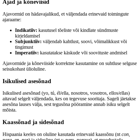
Ajad ja kõneviisid
Ajavormid on hädavajalikud, et väljendada erinevaid toimingute
ajaraame:
Indikatiiv:
kasutusel tõeliste või kindlate sündmuste
kirjeldamisel
Subjunktiiv:
väljendab kahtlust, soovi, võimalikkust või
tingimust
Imperatiiv:
kasutatakse käskude või soovituste andmisel
Ajavormide ja kõneviiside korrektne kasutamine on suhtluse selguse
seisukohast ülioluline.
Isikulised asesõnad
Isikulised asesõnad (yo, tú, él/ella, nosotros, vosotros, ellos/ellas)
aitavad selgelt väljendada, kes on tegevuse sooritaja. Sageli jäetakse
asesõna lauses välja, sest tegusõna pööramine annab isiku selgelt
mõista.
Kaassõnad ja sidesõnad
Hispaania keeles on oluline kasutada erinevaid kaassõnu (nt
con,
para, en, por
) ja sidesõnu (nt
y, pero, porque
), et moodustada