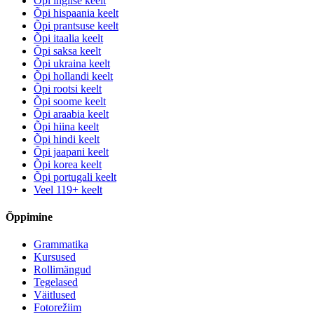
Õpi inglise keelt
Õpi hispaania keelt
Õpi prantsuse keelt
Õpi itaalia keelt
Õpi saksa keelt
Õpi ukraina keelt
Õpi hollandi keelt
Õpi rootsi keelt
Õpi soome keelt
Õpi araabia keelt
Õpi hiina keelt
Õpi hindi keelt
Õpi jaapani keelt
Õpi korea keelt
Õpi portugali keelt
Veel 119+ keelt
Õppimine
Grammatika
Kursused
Rollimängud
Tegelased
Väitlused
Fotorežiim