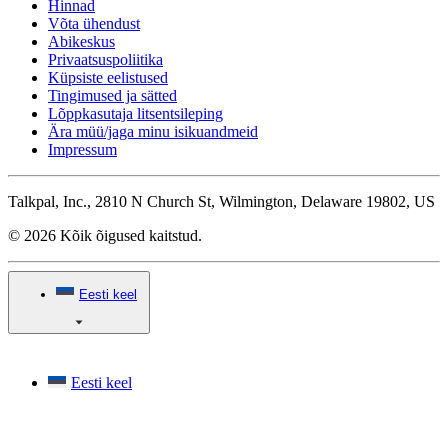
Hinnad
Võta ühendust
Abikeskus
Privaatsuspoliitika
Küpsiste eelistused
Tingimused ja sätted
Lõppkasutaja litsentsileping
Ära müü/jaga minu isikuandmeid
Impressum
Talkpal, Inc., 2810 N Church St, Wilmington, Delaware 19802, US
© 2026 Kõik õigused kaitstud.
Eesti keel
Eesti keel