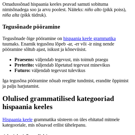
Omadussõnad hispaania keeles peavad samuti sobituma
nimisõnadega soo ja arvu poolest. Näiteks:
niño alto
(pikk poiss),
niña alta
(pikk tüdruk).
Tegusõnade pööramine
Tegusõnade õige pööramine on
hispaania keele grammatika
tuumaks. Enamik tegusõnu lõpeb -ar, -er või -ir ning nende
pööramine sõltub ajast, isikust ja kõneviisist.
Praesens:
väljendab tegevust, mis toimub praegu
Preterito:
väljendab lõpetatud tegevust minevikus
Futuro:
väljendab tegevust tulevikus
Iga tegusõna pööramine nõuab reeglite tundmist, erandite õppimist
ja palju harjutamist.
Olulised grammatilised kategooriad
hispaania keeles
Hispaania keele
grammatika süsteem on üles ehitatud mitmele
kategooriale, mis nõuavad erilist tähelepanu.