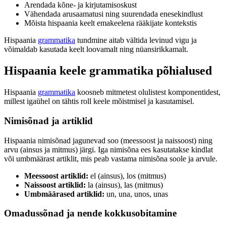
Arendada kõne- ja kirjutamisoskust
Vähendada arusaamatusi ning suurendada enesekindlust
Mõista hispaania keelt emakeelena rääkijate kontekstis
Hispaania
grammatika
tundmine aitab vältida levinud vigu ja
võimaldab kasutada keelt loovamalt ning nüansirikkamalt.
Hispaania keele grammatika põhialused
Hispaania
grammatika
koosneb mitmetest olulistest komponentidest,
millest igaühel on tähtis roll keele mõistmisel ja kasutamisel.
Nimisõnad ja artiklid
Hispaania nimisõnad jagunevad soo (meessoost ja naissoost) ning
arvu (ainsus ja mitmus) järgi. Iga nimisõna ees kasutatakse kindlat
või umbmäärast artiklit, mis peab vastama nimisõna soole ja arvule.
Meessoost artiklid:
el (ainsus), los (mitmus)
Naissoost artiklid:
la (ainsus), las (mitmus)
Umbmäärased artiklid:
un, una, unos, unas
Omadussõnad ja nende kokkusobitamine