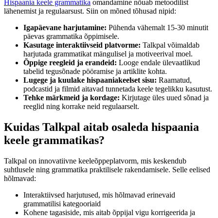
Hispaania keele grammatika
omandamine nõuab metoodilist
lähenemist ja regulaarsust. Siin on mõned tõhusad nipid:
Igapäevane harjutamine:
Pühenda vähemalt 15-30 minutit
päevas grammatika õppimisele.
Kasutage interaktiivseid platvorme:
Talkpal võimaldab
harjutada grammatikat mängulisel ja motiveerival moel.
Õppige reegleid ja erandeid:
Looge endale ülevaatlikud
tabelid tegusõnade pööramise ja artiklite kohta.
Lugege ja kuulake hispaaniakeelset sisu:
Raamatud,
podcastid ja filmid aitavad tunnetada keele tegelikku kasutust.
Tehke märkmeid ja kordage:
Kirjutage üles uued sõnad ja
reeglid ning korrake neid regulaarselt.
Kuidas Talkpal aitab osaleda hispaania
keele grammatikas?
Talkpal on innovatiivne keeleõppeplatvorm, mis keskendub
suhtlusele ning grammatika praktilisele rakendamisele. Selle eelised
hõlmavad:
Interaktiivsed harjutused, mis hõlmavad erinevaid
grammatilisi kategooriaid
Kohene tagasiside, mis aitab õppijal vigu korrigeerida ja