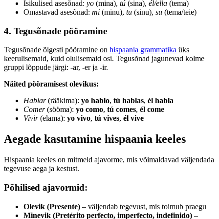
Isikulised asesõnad:
yo
(mina),
tú
(sina),
él/ella
(tema)
Omastavad asesõnad:
mi
(minu),
tu
(sinu),
su
(tema/teie)
4. Tegusõnade pööramine
Tegusõnade õigesti pööramine on
hispaania grammatika
üks
keerulisemaid, kuid olulisemaid osi. Tegusõnad jagunevad kolme
gruppi lõppude järgi: -ar, -er ja -ir.
Näited pööramisest olevikus:
Hablar
(rääkima):
yo hablo
,
tú hablas
,
él habla
Comer
(sööma):
yo como
,
tú comes
,
él come
Vivir
(elama):
yo vivo
,
tú vives
,
él vive
Aegade kasutamine hispaania keeles
Hispaania keeles on mitmeid ajavorme, mis võimaldavad väljendada
tegevuse aega ja kestust.
Põhilised ajavormid:
Olevik (Presente)
– väljendab tegevust, mis toimub praegu
Minevik (Pretérito perfecto, imperfecto, indefinido)
–