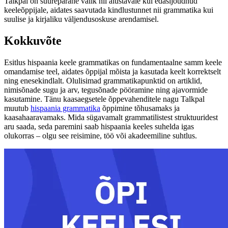
Talkpal on suurepärane valik nii alustavale kui edasijõudnud
keeleõppijale, aidates saavutada kindlustunnet nii grammatika kui
suulise ja kirjaliku väljendusoskuse arendamisel.
Kokkuvõte
Esitlus hispaania keele grammatikas on fundamentaalne samm keele
omandamise teel, aidates õppijal mõista ja kasutada keelt korrektselt
ning enesekindlalt. Olulisimad grammatikapunktid on artiklid,
nimisõnade sugu ja arv, tegusõnade pööramine ning ajavormide
kasutamine. Tänu kaasaegsetele õppevahenditele nagu Talkpal
muutub
hispaania grammatika
õppimine tõhusamaks ja
kaasahaaravamaks. Mida sügavamalt grammatilistest struktuuridest
aru saada, seda paremini saab hispaania keeles suhelda igas
olukorras – olgu see reisimine, töö või akadeemiline suhtlus.