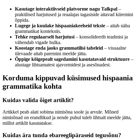
Kasutage interaktiivseid platvorme nagu Talkpal
–
praktilised harjutused ja reaalajas tagasiside aitavad kiiremini
õppida.
Lugege ja kuulake hispaaniakeelseid tekste
– aitab näha
grammatikat kontekstis.
Tehke regulaarselt harjutusi
– konsolideerib teadmisi ja
vähendab vigade hulka.
Koostage enda jaoks grammatilisi tabeleid
– visuaalne
ülevaade aitab paremini meelde jätta.
Õppige kõigepealt sagedamini kasutatavaid struktuure
–
alustage lihtsamatest ajavormidest ja asesõnadest.
Korduma kippuvad küsimused hispaania
grammatika kohta
Kuidas valida õiget artiklit?
Artikkel peab alati sobima nimisõna soole ja arvule. Mõned
nimisõnad on erandlikud ja nende puhul tuleb lihtsalt meelde jätta,
millist artiklit kasutatakse.
Kuidas ära tunda ebareeglipäraseid tegusõnu?