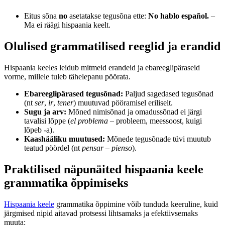
Eitus sõna
no
asetatakse tegusõna ette:
No hablo español.
–
Ma ei räägi hispaania keelt.
Olulised grammatilised reeglid ja erandid
Hispaania keeles leidub mitmeid erandeid ja ebareeglipäraseid
vorme, millele tuleb tähelepanu pöörata.
Ebareeglipärased tegusõnad:
Paljud sagedased tegusõnad
(nt
ser
,
ir
,
tener
) muutuvad pööramisel eriliselt.
Sugu ja arv:
Mõned nimisõnad ja omadussõnad ei järgi
tavalisi lõppe (
el problema
– probleem, meessoost, kuigi
lõpeb -a).
Kaashääliku muutused:
Mõnede tegusõnade tüvi muutub
teatud pöördel (nt
pensar
–
pienso
).
Praktilised näpunäited hispaania keele
grammatika õppimiseks
Hispaania keele
grammatika õppimine võib tunduda keeruline, kuid
järgmised nipid aitavad protsessi lihtsamaks ja efektiivsemaks
muuta: