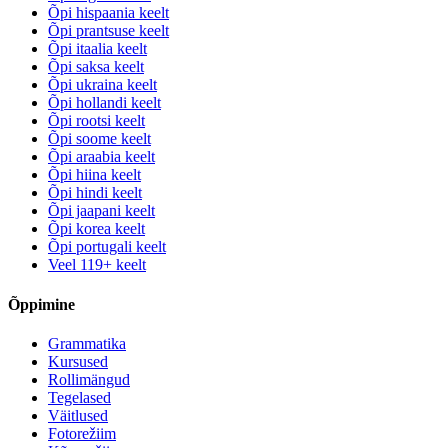
Õpi hispaania keelt
Õpi prantsuse keelt
Õpi itaalia keelt
Õpi saksa keelt
Õpi ukraina keelt
Õpi hollandi keelt
Õpi rootsi keelt
Õpi soome keelt
Õpi araabia keelt
Õpi hiina keelt
Õpi hindi keelt
Õpi jaapani keelt
Õpi korea keelt
Õpi portugali keelt
Veel 119+ keelt
Õppimine
Grammatika
Kursused
Rollimängud
Tegelased
Väitlused
Fotorežiim