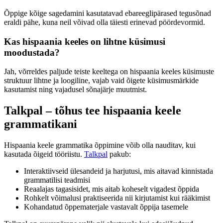
Õppige kõige sagedamini kasutatavad ebareeglipärased tegusõnad
eraldi pähe, kuna neil võivad olla täiesti erinevad pöördevormid.
Kas hispaania keeles on lihtne küsimusi
moodustada?
Jah, võrreldes paljude teiste keeltega on hispaania keeles küsimuste
struktuur lihtne ja loogiline, vajab vaid õigete küsimusmärkide
kasutamist ning vajadusel sõnajärje muutmist.
Talkpal – tõhus tee hispaania keele
grammatikani
Hispaania keele grammatika õppimine võib olla nauditav, kui
kasutada õigeid tööriistu.
Talkpal
pakub:
Interaktiivseid ülesandeid ja harjutusi, mis aitavad kinnistada
grammatilisi teadmisi
Reaalajas tagasisidet, mis aitab koheselt vigadest õppida
Rohkelt võimalusi praktiseerida nii kirjutamist kui rääkimist
Kohandatud õppematerjale vastavalt õppija tasemele