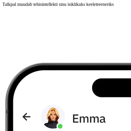
Talkpal muudab tehisintellekti sinu isiklikuks keeletreeneriks