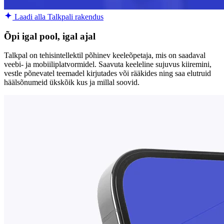
Laadi alla Talkpali rakendus
Õpi igal pool, igal ajal
Talkpal on tehisintellektil põhinev keeleõpetaja, mis on saadaval
veebi- ja mobiiliplatvormidel. Saavuta keeleline sujuvus kiiremini,
vestle põnevatel teemadel kirjutades või rääkides ning saa elutruid
häälsõnumeid ükskõik kus ja millal soovid.