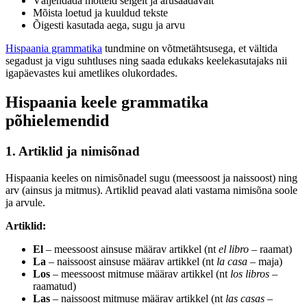
Väljendada mõtteid selgelt ja arusaadavalt
Mõista loetud ja kuuldud tekste
Õigesti kasutada aega, sugu ja arvu
Hispaania grammatika
tundmine on võtmetähtsusega, et vältida
segadust ja vigu suhtluses ning saada edukaks keelekasutajaks nii
igapäevastes kui ametlikes olukordades.
Hispaania keele grammatika
põhielemendid
1. Artiklid ja nimisõnad
Hispaania keeles on nimisõnadel sugu (meessoost ja naissoost) ning
arv (ainsus ja mitmus). Artiklid peavad alati vastama nimisõna soole
ja arvule.
Artiklid:
El
– meessoost ainsuse määrav artikkel (nt
el libro
– raamat)
La
– naissoost ainsuse määrav artikkel (nt
la casa
– maja)
Los
– meessoost mitmuse määrav artikkel (nt
los libros
–
raamatud)
Las
– naissoost mitmuse määrav artikkel (nt
las casas
–