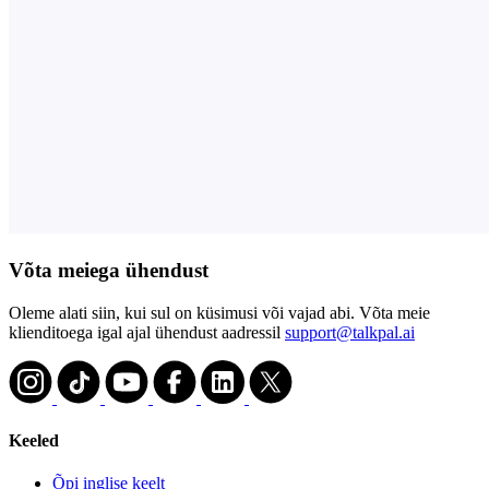
Võta meiega ühendust
Oleme alati siin, kui sul on küsimusi või vajad abi. Võta meie
klienditoega igal ajal ühendust aadressil
support@talkpal.ai
Keeled
Õpi inglise keelt