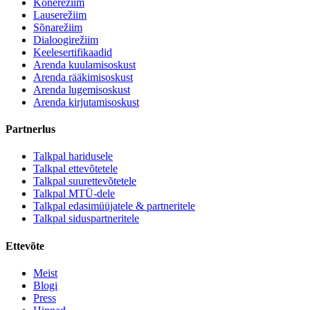
Kõnerežiim
Lauserežiim
Sõnarežiim
Dialoogirežiim
Keelesertifikaadid
Arenda kuulamisoskust
Arenda rääkimisoskust
Arenda lugemisoskust
Arenda kirjutamisoskust
Partnerlus
Talkpal haridusele
Talkpal ettevõtetele
Talkpal suurettevõtetele
Talkpal MTÜ-dele
Talkpal edasimüüjatele & partneritele
Talkpal siduspartneritele
Ettevõte
Meist
Blogi
Press