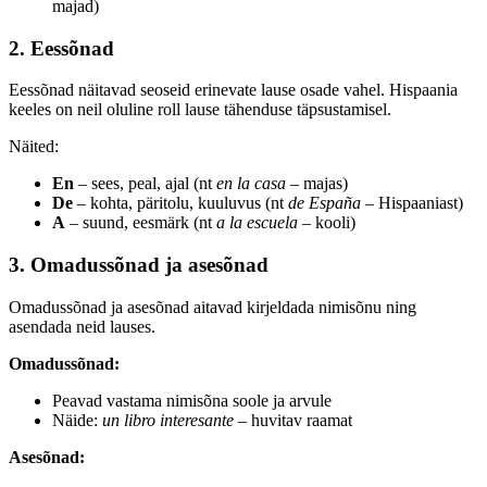
majad)
2. Eessõnad
Eessõnad näitavad seoseid erinevate lause osade vahel. Hispaania
keeles on neil oluline roll lause tähenduse täpsustamisel.
Näited:
En
– sees, peal, ajal (nt
en la casa
– majas)
De
– kohta, päritolu, kuuluvus (nt
de España
– Hispaaniast)
A
– suund, eesmärk (nt
a la escuela
– kooli)
3. Omadussõnad ja asesõnad
Omadussõnad ja asesõnad aitavad kirjeldada nimisõnu ning
asendada neid lauses.
Omadussõnad:
Peavad vastama nimisõna soole ja arvule
Näide:
un libro interesante
– huvitav raamat
Asesõnad: