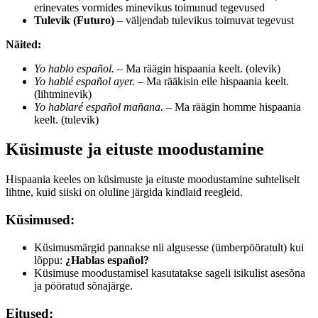
erinevates vormides minevikus toimunud tegevused
Tulevik (Futuro)
– väljendab tulevikus toimuvat tegevust
Näited:
Yo hablo español.
– Ma räägin hispaania keelt. (olevik)
Yo hablé español ayer.
– Ma rääkisin eile hispaania keelt.
(lihtminevik)
Yo hablaré español mañana.
– Ma räägin homme hispaania
keelt. (tulevik)
Küsimuste ja eituste moodustamine
Hispaania keeles on küsimuste ja eituste moodustamine suhteliselt
lihtne, kuid siiski on oluline järgida kindlaid reegleid.
Küsimused:
Küsimusmärgid pannakse nii algusesse (ümberpööratult) kui
lõppu:
¿Hablas español?
Küsimuse moodustamisel kasutatakse sageli isikulist asesõna
ja pööratud sõnajärge.
Eitused: