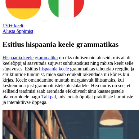
130+ keelt
Alusta õppimist
Esitlus hispaania keele grammatikas
Hispaania keele
grammatika
on üks olulisemaid aluseid, mis aitab
keeleõppijal saavutada sujuvat suhtlusoskust ning mõista keelt selle
sügavuses. Esitlus
hispaania keele
grammatikas tähendab reeglite ja
struktuuride tundmist, mida saab edukalt rakendada nii kõnes kui
kirjas. Keele omandamine muutub märgatavalt lihtsamaks, kui
keskenduda just grammatilistele alustaladele. Hea uudis on see, et
selliseid teadmisi saab arendada efektiivselt tänu kaasaegsetele
platvormidele nagu
Talkpal
, mis toetab õppijat praktiliste harjutuste
ja interaktiivse õppega.