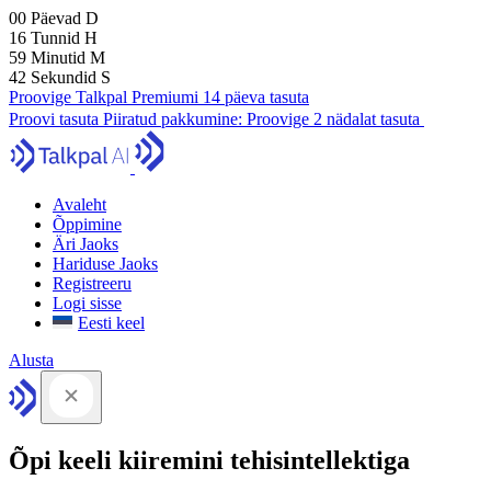
00
Päevad
D
16
Tunnid
H
59
Minutid
M
41
Sekundid
S
Proovige Talkpal Premiumi 14 päeva tasuta
Proovi tasuta
Piiratud pakkumine:
Proovige 2 nädalat tasuta
Avaleht
Õppimine
Äri Jaoks
Hariduse Jaoks
Registreeru
Logi sisse
Eesti keel
Alusta
Õpi keeli kiiremini tehisintellektiga