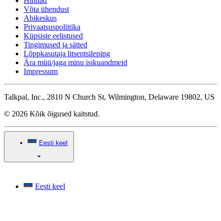
Hinnad
Võta ühendust
Abikeskus
Privaatsuspoliitika
Küpsiste eelistused
Tingimused ja sätted
Lõppkasutaja litsentsileping
Ära müü/jaga minu isikuandmeid
Impressum
Talkpal, Inc., 2810 N Church St, Wilmington, Delaware 19802, US
© 2026 Kõik õigused kaitstud.
Eesti keel
Eesti keel