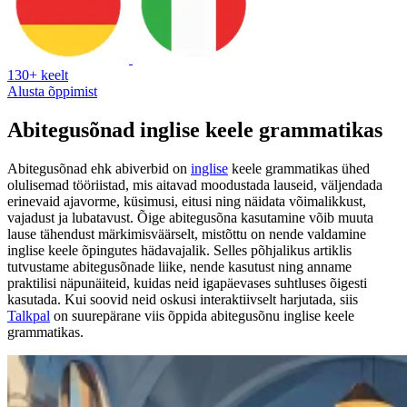
130+ keelt
Alusta õppimist
Abitegusõnad inglise keele grammatikas
Abitegusõnad ehk abiverbid on
inglise
keele grammatikas ühed
olulisemad tööriistad, mis aitavad moodustada lauseid, väljendada
erinevaid ajavorme, küsimusi, eitusi ning näidata võimalikkust,
vajadust ja lubatavust. Õige abitegusõna kasutamine võib muuta
lause tähendust märkimisväärselt, mistõttu on nende valdamine
inglise keele õpingutes hädavajalik. Selles põhjalikus artiklis
tutvustame abitegusõnade liike, nende kasutust ning anname
praktilisi näpunäiteid, kuidas neid igapäevases suhtluses õigesti
kasutada. Kui soovid neid oskusi interaktiivselt harjutada, siis
Talkpal
on suurepärane viis õppida abitegusõnu inglise keele
grammatikas.