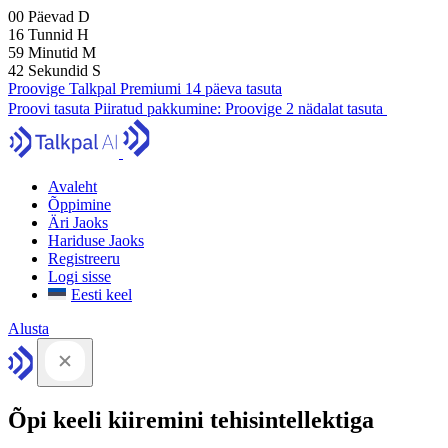
00
Päevad
D
16
Tunnid
H
59
Minutid
M
41
Sekundid
S
Proovige Talkpal Premiumi 14 päeva tasuta
Proovi tasuta
Piiratud pakkumine:
Proovige 2 nädalat tasuta
Avaleht
Õppimine
Äri Jaoks
Hariduse Jaoks
Registreeru
Logi sisse
Eesti keel
Alusta
Õpi keeli kiiremini tehisintellektiga