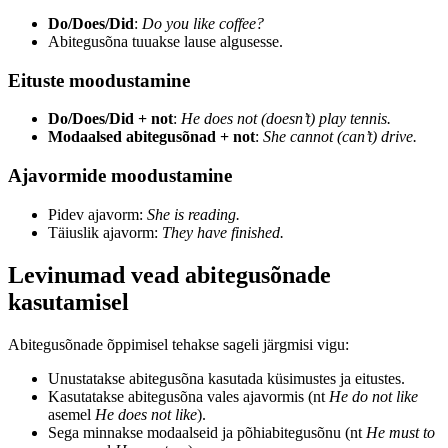
Do/Does/Did
:
Do you like coffee?
Abitegusõna tuuakse lause algusesse.
Eituste moodustamine
Do/Does/Did + not
:
He does not (doesn’t) play tennis.
Modaalsed abitegusõnad + not
:
She cannot (can’t) drive.
Ajavormide moodustamine
Pidev ajavorm:
She is reading.
Täiuslik ajavorm:
They have finished.
Levinumad vead abitegusõnade
kasutamisel
Abitegusõnade õppimisel tehakse sageli järgmisi vigu:
Unustatakse abitegusõna kasutada küsimustes ja eitustes.
Kasutatakse abitegusõna vales ajavormis (nt
He do not like
asemel
He does not like
).
Sega minnakse modaalseid ja põhiabitegusõnu (nt
He must to