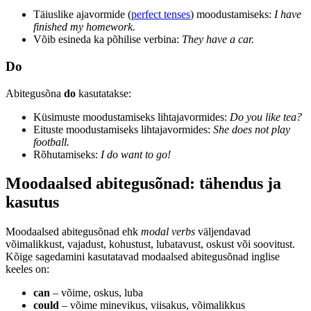
Täiuslike ajavormide (
perfect tenses
) moodustamiseks:
I have
finished my homework.
Võib esineda ka põhilise verbina:
They have a car.
Do
Abitegusõna
do
kasutatakse:
Küsimuste moodustamiseks lihtajavormides:
Do you like tea?
Eituste moodustamiseks lihtajavormides:
She does not play
football.
Rõhutamiseks:
I do want to go!
Moodaalsed abitegusõnad: tähendus ja
kasutus
Moodaalsed abitegusõnad ehk
modal verbs
väljendavad
võimalikkust, vajadust, kohustust, lubatavust, oskust või soovitust.
Kõige sagedamini kasutatavad modaalsed abitegusõnad inglise
keeles on:
can
– võime, oskus, luba
could
– võime minevikus, viisakus, võimalikkus