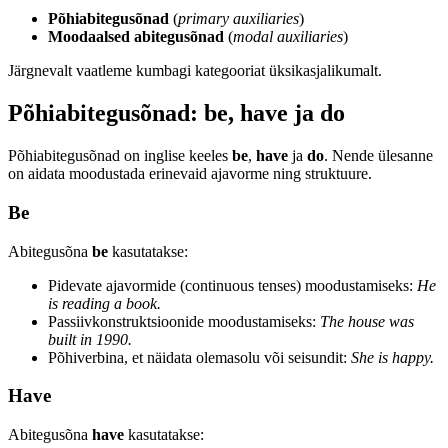
Põhiabitegusõnad
(
primary auxiliaries
)
Moodaalsed abitegusõnad
(
modal auxiliaries
)
Järgnevalt vaatleme kumbagi kategooriat üksikasjalikumalt.
Põhiabitegusõnad: be, have ja do
Põhiabitegusõnad on inglise keeles
be
,
have
ja
do
. Nende ülesanne
on aidata moodustada erinevaid ajavorme ning struktuure.
Be
Abitegusõna
be
kasutatakse:
Pidevate ajavormide (continuous tenses) moodustamiseks:
He
is reading a book.
Passiivkonstruktsioonide moodustamiseks:
The house was
built in 1990.
Põhiverbina, et näidata olemasolu või seisundit:
She is happy.
Have
Abitegusõna
have
kasutatakse: