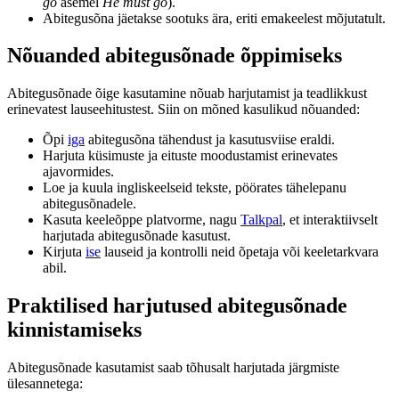
go
asemel
He must go
).
Abitegusõna jäetakse sootuks ära, eriti emakeelest mõjutatult.
Nõuanded abitegusõnade õppimiseks
Abitegusõnade õige kasutamine nõuab harjutamist ja teadlikkust
erinevatest lauseehitustest. Siin on mõned kasulikud nõuanded:
Õpi
iga
abitegusõna tähendust ja kasutusviise eraldi.
Harjuta küsimuste ja eituste moodustamist erinevates
ajavormides.
Loe ja kuula ingliskeelseid tekste, pöörates tähelepanu
abitegusõnadele.
Kasuta keeleõppe platvorme, nagu
Talkpal
, et interaktiivselt
harjutada abitegusõnade kasutust.
Kirjuta
ise
lauseid ja kontrolli neid õpetaja või keeletarkvara
abil.
Praktilised harjutused abitegusõnade
kinnistamiseks
Abitegusõnade kasutamist saab tõhusalt harjutada järgmiste
ülesannetega: