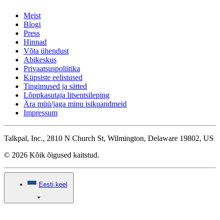
Meist
Blogi
Press
Hinnad
Võta ühendust
Abikeskus
Privaatsuspoliitika
Küpsiste eelistused
Tingimused ja sätted
Lõppkasutaja litsentsileping
Ära müü/jaga minu isikuandmeid
Impressum
Talkpal, Inc., 2810 N Church St, Wilmington, Delaware 19802, US
© 2026 Kõik õigused kaitstud.
Eesti keel