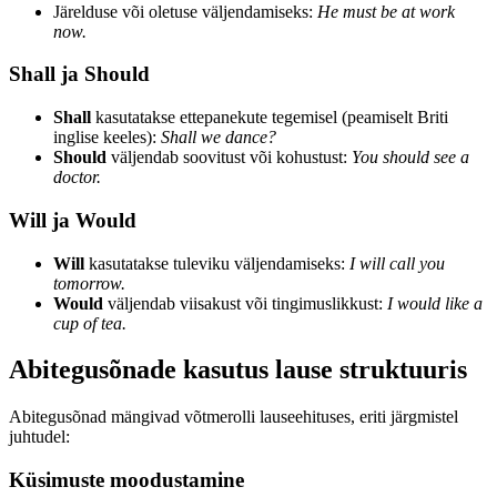
Järelduse või oletuse väljendamiseks:
He must be at work
now.
Shall ja Should
Shall
kasutatakse ettepanekute tegemisel (peamiselt Briti
inglise keeles):
Shall we dance?
Should
väljendab soovitust või kohustust:
You should see a
doctor.
Will ja Would
Will
kasutatakse tuleviku väljendamiseks:
I will call you
tomorrow.
Would
väljendab viisakust või tingimuslikkust:
I would like a
cup of tea.
Abitegusõnade kasutus lause struktuuris
Abitegusõnad mängivad võtmerolli lauseehituses, eriti järgmistel
juhtudel:
Küsimuste moodustamine