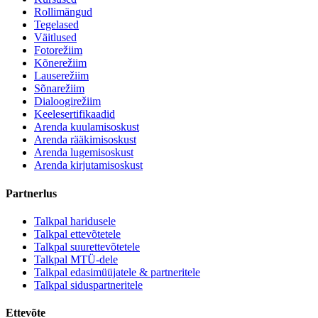
Rollimängud
Tegelased
Väitlused
Fotorežiim
Kõnerežiim
Lauserežiim
Sõnarežiim
Dialoogirežiim
Keelesertifikaadid
Arenda kuulamisoskust
Arenda rääkimisoskust
Arenda lugemisoskust
Arenda kirjutamisoskust
Partnerlus
Talkpal haridusele
Talkpal ettevõtetele
Talkpal suurettevõtetele
Talkpal MTÜ-dele
Talkpal edasimüüjatele & partneritele
Talkpal siduspartneritele
Ettevõte