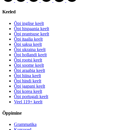
Keeled
Õpi inglise keelt
Õpi hispaania keelt
Õpi prantsuse keelt
Õpi itaalia keelt
Õpi saksa keelt
Õpi ukraina keelt
Õpi hollandi keelt
Õpi rootsi keelt
Õpi soome keelt
Õpi araabia keelt
Õpi hiina keelt
Õpi hindi keelt
Õpi jaapani keelt
Õpi korea keelt
Õpi portugali keelt
Veel 119+ keelt
Õppimine
Grammatika
Kursused