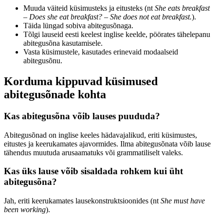
Muuda väiteid küsimusteks ja eitusteks (nt
She eats breakfast
–
Does she eat breakfast?
–
She does not eat breakfast.
).
Täida lüngad sobiva abitegusõnaga.
Tõlgi lauseid eesti keelest inglise keelde, pöörates tähelepanu
abitegusõna kasutamisele.
Vasta küsimustele, kasutades erinevaid modaalseid
abitegusõnu.
Korduma kippuvad küsimused
abitegusõnade kohta
Kas abitegusõna võib lauses puududa?
Abitegusõnad on inglise keeles hädavajalikud, eriti küsimustes,
eitustes ja keerukamates ajavormides. Ilma abitegusõnata võib lause
tähendus muutuda arusaamatuks või grammatiliselt valeks.
Kas üks lause võib sisaldada rohkem kui üht
abitegusõna?
Jah, eriti keerukamates lausekonstruktsioonides (nt
She must have
been working
).