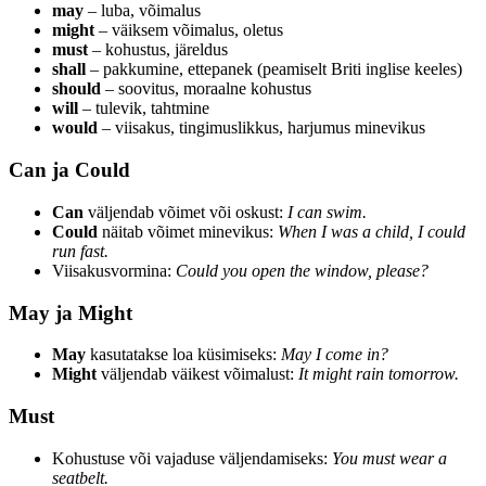
may
– luba, võimalus
might
– väiksem võimalus, oletus
must
– kohustus, järeldus
shall
– pakkumine, ettepanek (peamiselt Briti inglise keeles)
should
– soovitus, moraalne kohustus
will
– tulevik, tahtmine
would
– viisakus, tingimuslikkus, harjumus minevikus
Can ja Could
Can
väljendab võimet või oskust:
I can swim.
Could
näitab võimet minevikus:
When I was a child, I could
run fast.
Viisakusvormina:
Could you open the window, please?
May ja Might
May
kasutatakse loa küsimiseks:
May I come in?
Might
väljendab väikest võimalust:
It might rain tomorrow.
Must
Kohustuse või vajaduse väljendamiseks:
You must wear a
seatbelt.