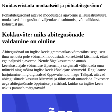
Kuidas eristada modaalseid ja põhiabitegusõnu?
Põhiabitegusõnad aitavad moodustada ajavorme ja lausestruktuure,
modaalsed abitegusõnad väljendavad suhtumist, võimalikkust,
kohustust jne.
Kokkuvõte: miks abitegusõnade
valdamine on oluline
Abitegusõnad on inglise keele grammatikas võtmetähtsusega, sest
ilma nendeta pole võimalik moodustada korrektseid küsimusi, eitusi
ega paljusid ajavorme. Nende õige kasutamine annab
keelekasutajale võimaluse täpsemalt ja selgemalt väljendada oma
mõtteid ning mõista inglise keelt kõnelejate sõnumeid. Regulaarne
harjutamine ning digitaalsed õppevahendid, nagu Talkpal, aitavad
abitegusõnade kasutust kiiremini ja tõhusamalt omandada. Investeeri
aega abitegusõnade õppimisse ja märkad, kuidas su inglise keele
oskus paraneb märgatavalt!