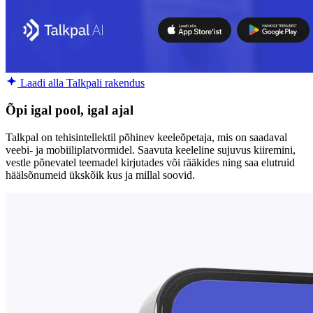
Laadi alla Talkpali rakendus
Õpi igal pool, igal ajal
Talkpal on tehisintellektil põhinev keeleõpetaja, mis on saadaval
veebi- ja mobiiliplatvormidel. Saavuta keeleline sujuvus kiiremini,
vestle põnevatel teemadel kirjutades või rääkides ning saa elutruid
häälsõnumeid ükskõik kus ja millal soovid.