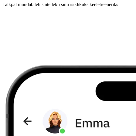
Talkpal muudab tehisintellekti sinu isiklikuks keeletreeneriks