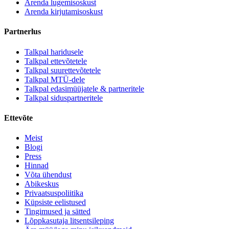
Arenda lugemisoskust
Arenda kirjutamisoskust
Partnerlus
Talkpal haridusele
Talkpal ettevõtetele
Talkpal suurettevõtetele
Talkpal MTÜ-dele
Talkpal edasimüüjatele & partneritele
Talkpal siduspartneritele
Ettevõte
Meist
Blogi
Press
Hinnad
Võta ühendust
Abikeskus
Privaatsuspoliitika
Küpsiste eelistused
Tingimused ja sätted
Lõppkasutaja litsentsileping