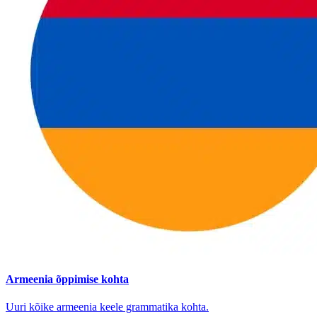
Armeenia õppimise kohta
Uuri kõike armeenia keele grammatika kohta.