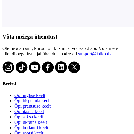
Võta meiega ühendust
Oleme alati siin, kui sul on küsimusi või vajad abi. Võta meie
klienditoega igal ajal ühendust aadressil
support@talkpal.ai
Keeled
Õpi inglise keelt
Õpi hispaania keelt
Õpi prantsuse keelt
Õpi itaalia keelt
Õpi saksa keelt
Õpi ukraina keelt
Õpi hollandi keelt
Õpi rootsi keelt