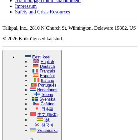
Ära müü/jaga minu isikuandmeid
Impressum
Safety and Crisis Resources
Talkpal, Inc., 2810 N Church St, Wilmington, Delaware 19802, US
© 2026 Kõik õigused kaitstud.
Eesti keel
English
Deutsch
Français
Español
Italiano
Português
Nederlands
Suomi
Svenska
Čeština
日本語
中文 (简体)
हिंदी
한국어
Українська