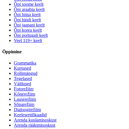
Õpi soome keelt
Õpi araabia keelt
Õpi hiina keelt
Õpi hindi keelt
Õpi jaapani keelt
Õpi korea keelt
Õpi portugali keelt
Veel 119+ keelt
Õppimine
Grammatika
Kursused
Rollimängud
Tegelased
Väitlused
Fotorežiim
Kõnerežiim
Lauserežiim
Sõnarežiim
Dialoogirežiim
Keelesertifikaadid
Arenda kuulamisoskust
Arenda rääkimisoskust