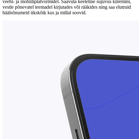
veebi- ja mobiiliplatvormidel. Saavuta keeleline sujuvus kiiremini,
vestle põnevatel teemadel kirjutades või rääkides ning saa elutruid
häälsõnumeid ükskõik kus ja millal soovid.