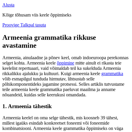
Alusta
Kõige tõhusam viis keele õppimiseks
Proovige Talkpal tasuta
Armeenia grammatika rikkuse
avastamine
Armeenia, ainulaadne ja põnev keel, omab indoeuroopa perekonnas
selget kohta. Armeenia keele
õppimine
mitte ainult ei rikasta teie
keelelist repertuaari, vaid võimaldab teil ka sukelduda Armeenia
rikkalikku ajalukku ja kultuuri. Kuigi armeenia keele
grammatika
võib esmapilgul tunduda hirmutav, lihtsustab selle
põhikomponentideks jagamine protsessi. Selles artiklis tutvustame
teile armeenia keele grammatika paeluvat maailma ja anname
nõuandeid, kuidas selle keerukusi omandada.
1. Armeenia tähestik
Armeenia keelel on oma selge tähestik, mis koosneb 39 tähest,
millest igaüks esindab konkreetset foneemi või foneemide
kombinatsiooni. Armeenia keele grammatika õppimiseks on väga