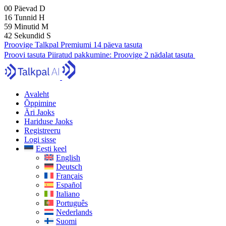
00
Päevad
D
16
Tunnid
H
59
Minutid
M
41
Sekundid
S
Proovige Talkpal Premiumi 14 päeva tasuta
Proovi tasuta
Piiratud pakkumine:
Proovige 2 nädalat tasuta
Avaleht
Õppimine
Äri Jaoks
Hariduse Jaoks
Registreeru
Logi sisse
Eesti keel
English
Deutsch
Français
Español
Italiano
Português
Nederlands
Suomi