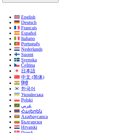
English
Deutsch
Français
Español
Italiano
Português
Nederlands
Suomi
Svenska
Čeština
日本語
中文 (简体)
हिंदी
한국어
Українська
Polski
عربي
Հայերեն
Azərbaycanca
Български
Hrvatski
Dansk