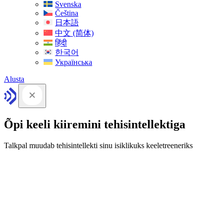
Svenska
Čeština
日本語
中文 (简体)
हिंदी
한국어
Українська
Alusta
Õpi keeli kiiremini tehisintellektiga
Talkpal muudab tehisintellekti sinu isiklikuks keeletreeneriks