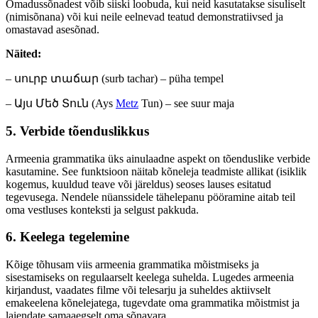
Omadussõnadest võib siiski loobuda, kui neid kasutatakse sisuliselt
(nimisõnana) või kui neile eelnevad teatud demonstratiivsed ja
omastavad asesõnad.
Näited:
– սուրբ տաճար (surb tachar) – püha tempel
– Այս Մեծ Տուն (Ays
Metz
Tun) – see suur maja
5. Verbide tõenduslikkus
Armeenia grammatika üks ainulaadne aspekt on tõenduslike verbide
kasutamine. See funktsioon näitab kõneleja teadmiste allikat (isiklik
kogemus, kuuldud teave või järeldus) seoses lauses esitatud
tegevusega. Nendele nüanssidele tähelepanu pööramine aitab teil
oma vestluses konteksti ja selgust pakkuda.
6. Keelega tegelemine
Kõige tõhusam viis armeenia grammatika mõistmiseks ja
sisestamiseks on regulaarselt keelega suhelda. Lugedes armeenia
kirjandust, vaadates filme või telesarju ja suheldes aktiivselt
emakeelena kõnelejatega, tugevdate oma grammatika mõistmist ja
laiendate samaaegselt oma sõnavara.