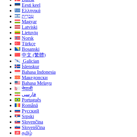
Eesti keel
Ελληνικά
עִברִית
Magyar
Latviski
Lietuvių
Norsk
Türkçe
Bosanski
中文 (繁體)
Galician
Íslenskur
Bahasa Indonesia
Македонски
Bahasa Melayu
नेपाली
فارسی
Português
Română
Русский
Srpski
Slovenčina
Slovenščina
தமிழ்