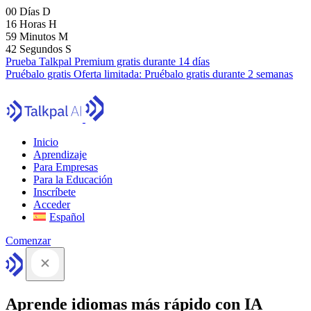
00
Días
D
16
Horas
H
59
Minutos
M
41
Segundos
S
Prueba Talkpal Premium gratis durante 14 días
Pruébalo gratis
Oferta limitada:
Pruébalo gratis durante 2 semanas
Inicio
Aprendizaje
Para Empresas
Para la Educación
Inscríbete
Acceder
Español
Comenzar
Aprende idiomas más rápido con IA