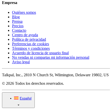
Empresa
Quiénes somos
Blog
Prensa
Precios
Contacto
Centro de ayuda
Política de privacidad
Preferencias de cookies
Términos y condiciones
Acuerdo de licencia de usuario final
No vendas ni compartas mi información personal
Aviso legal
Talkpal, Inc., 2810 N Church St, Wilmington, Delaware 19802, US
© 2026 Todos los derechos reservados.
Español