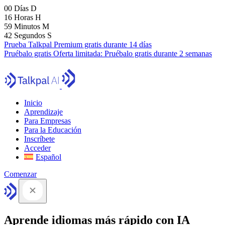
00
Días
D
16
Horas
H
59
Minutos
M
41
Segundos
S
Prueba Talkpal Premium gratis durante 14 días
Pruébalo gratis
Oferta limitada:
Pruébalo gratis durante 2 semanas
Inicio
Aprendizaje
Para Empresas
Para la Educación
Inscríbete
Acceder
Español
Comenzar
Aprende idiomas más rápido con IA