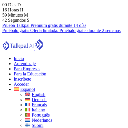
00
Días
D
16
Horas
H
59
Minutos
M
40
Segundos
S
Prueba Talkpal Premium gratis durante 14 días
Pruébalo gratis
Oferta limitada:
Pruébalo gratis durante 2 semanas
Inicio
Aprendizaje
Para Empresas
Para la Educación
Inscríbete
Acceder
Español
English
Deutsch
Français
Italiano
Português
Nederlands
Suomi