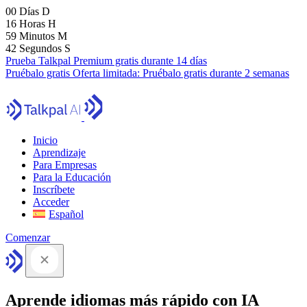
00
Días
D
16
Horas
H
59
Minutos
M
41
Segundos
S
Prueba Talkpal Premium gratis durante 14 días
Pruébalo gratis
Oferta limitada:
Pruébalo gratis durante 2 semanas
Inicio
Aprendizaje
Para Empresas
Para la Educación
Inscríbete
Acceder
Español
Comenzar
Aprende idiomas más rápido con IA