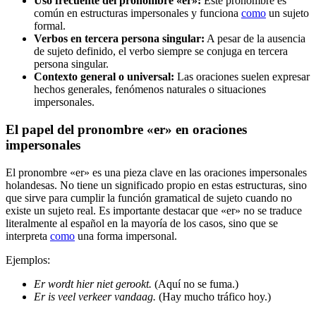
Uso frecuente del pronombre «er»:
Este pronombre es
común en estructuras impersonales y funciona
como
un sujeto
formal.
Verbos en tercera persona singular:
A pesar de la ausencia
de sujeto definido, el verbo siempre se conjuga en tercera
persona singular.
Contexto general o universal:
Las oraciones suelen expresar
hechos generales, fenómenos naturales o situaciones
impersonales.
El papel del pronombre «er» en oraciones
impersonales
El pronombre «er» es una pieza clave en las oraciones impersonales
holandesas. No tiene un significado propio en estas estructuras, sino
que sirve para cumplir la función gramatical de sujeto cuando no
existe un sujeto real. Es importante destacar que «er» no se traduce
literalmente al español en la mayoría de los casos, sino que se
interpreta
como
una forma impersonal.
Ejemplos:
Er wordt hier niet gerookt.
(Aquí no se fuma.)
Er is veel verkeer vandaag.
(Hay mucho tráfico hoy.)