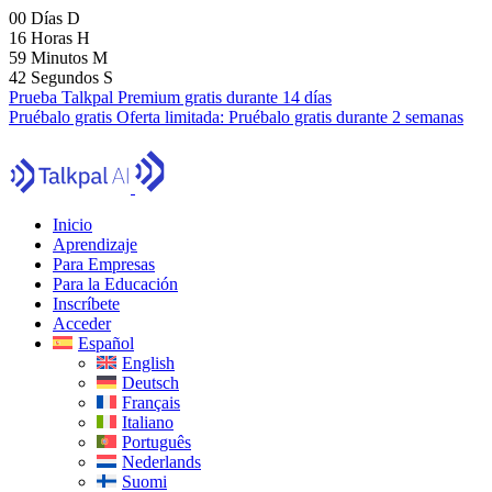
00
Días
D
16
Horas
H
59
Minutos
M
40
Segundos
S
Prueba Talkpal Premium gratis durante 14 días
Pruébalo gratis
Oferta limitada:
Pruébalo gratis durante 2 semanas
Inicio
Aprendizaje
Para Empresas
Para la Educación
Inscríbete
Acceder
Español
English
Deutsch
Français
Italiano
Português
Nederlands
Suomi