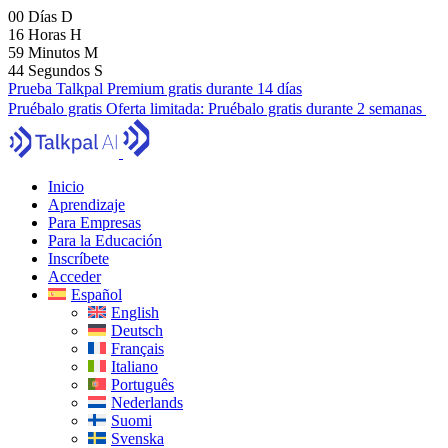
00
Días
D
16
Horas
H
59
Minutos
M
42
Segundos
S
Prueba Talkpal Premium gratis durante 14 días
Pruébalo gratis
Oferta limitada:
Pruébalo gratis durante 2 semanas
Inicio
Aprendizaje
Para Empresas
Para la Educación
Inscríbete
Acceder
Español
English
Deutsch
Français
Italiano
Português
Nederlands
Suomi
Svenska