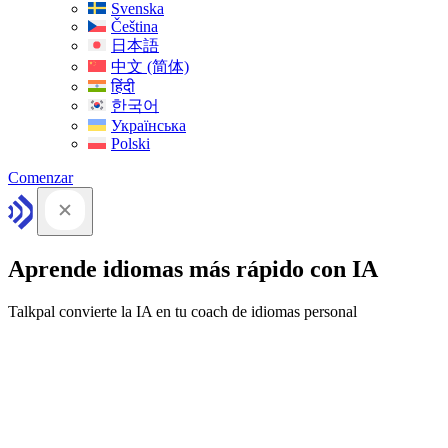
Svenska
Čeština
日本語
中文 (简体)
हिंदी
한국어
Українська
Polski
Comenzar
Aprende idiomas más rápido con IA
Talkpal convierte la IA en tu coach de idiomas personal