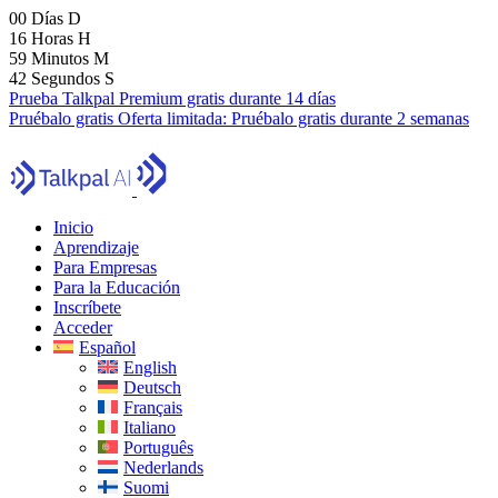
00
Días
D
16
Horas
H
59
Minutos
M
41
Segundos
S
Prueba Talkpal Premium gratis durante 14 días
Pruébalo gratis
Oferta limitada:
Pruébalo gratis durante 2 semanas
Inicio
Aprendizaje
Para Empresas
Para la Educación
Inscríbete
Acceder
Español
English
Deutsch
Français
Italiano
Português
Nederlands
Suomi