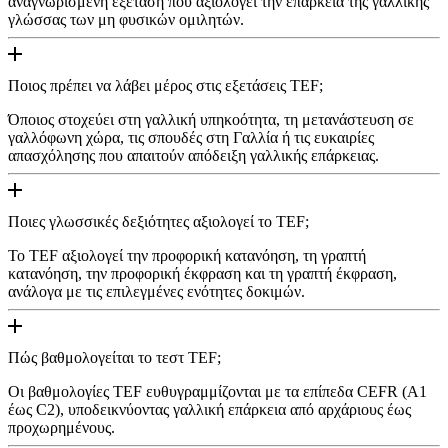
αναγνωρισμένη εξέταση που αξιολογεί την επάρκεια της γαλλικής
γλώσσας των μη φυσικών ομιλητών.
Ποιος πρέπει να λάβει μέρος στις εξετάσεις TEF;
Όποιος στοχεύει στη γαλλική υπηκοότητα, τη μετανάστευση σε
γαλλόφωνη χώρα, τις σπουδές στη Γαλλία ή τις ευκαιρίες
απασχόλησης που απαιτούν απόδειξη γαλλικής επάρκειας.
Ποιες γλωσσικές δεξιότητες αξιολογεί το TEF;
Το TEF αξιολογεί την προφορική κατανόηση, τη γραπτή
κατανόηση, την προφορική έκφραση και τη γραπτή έκφραση,
ανάλογα με τις επιλεγμένες ενότητες δοκιμών.
Πώς βαθμολογείται το τεστ TEF;
Οι βαθμολογίες TEF ευθυγραμμίζονται με τα επίπεδα CEFR (A1
έως C2), υποδεικνύοντας γαλλική επάρκεια από αρχάριους έως
προχωρημένους.