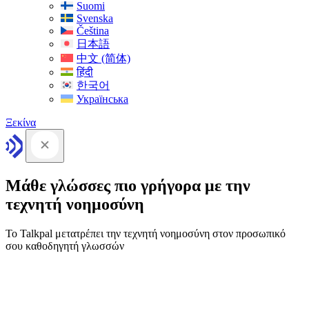
Suomi
Svenska
Čeština
日本語
中文 (简体)
हिंदी
한국어
Українська
Ξεκίνα
Μάθε γλώσσες πιο γρήγορα με την
τεχνητή νοημοσύνη
Το Talkpal μετατρέπει την τεχνητή νοημοσύνη στον προσωπικό
σου καθοδηγητή γλωσσών