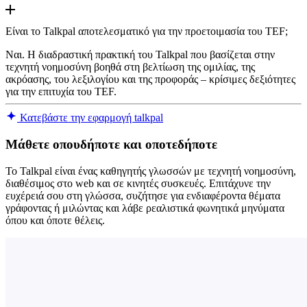
Είναι το Talkpal αποτελεσματικό για την προετοιμασία του TEF;
Ναι. Η διαδραστική πρακτική του Talkpal που βασίζεται στην
τεχνητή νοημοσύνη βοηθά στη βελτίωση της ομιλίας, της
ακρόασης, του λεξιλογίου και της προφοράς – κρίσιμες δεξιότητες
για την επιτυχία του TEF.
Κατεβάστε την εφαρμογή talkpal
Μάθετε οπουδήποτε και οποτεδήποτε
Το Talkpal είναι ένας καθηγητής γλωσσών με τεχνητή νοημοσύνη,
διαθέσιμος στο web και σε κινητές συσκευές. Επιτάχυνε την
ευχέρειά σου στη γλώσσα, συζήτησε για ενδιαφέροντα θέματα
γράφοντας ή μιλώντας και λάβε ρεαλιστικά φωνητικά μηνύματα
όπου και όποτε θέλεις.