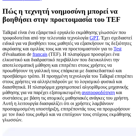
Πώς η τεχνητή νοημοσύνη μπορεί να
βοηθήσει στην προετοιμασία του TEF
Talkpal είναι ένα εξαιρετικό εργαλείο εκμάθησης γλωσσών που
τροφοδοτείται από την τελευταία τεχνολογία
GPT
. Έχει σχεδιαστεί
ειδικά για να βοηθήσει τους μαθητές να εξασκήσουν τις δεξιότητες
ακρόασης και ομιλίας τους και να προετοιμαστούν για το
Test
d'évaluation de
français
(TEF). Η πλατφόρμα προσφέρει ένα
ελκυστικό και διαδραστικό περιβάλλον που διευκολύνει την
αποτελεσματική μάθηση και επιτρέπει στους χρήστες να
προωθήσουν τη γαλλική τους επάρκεια με διασκεδαστικό και
προσβάσιμο τρόπο. Η προηγμένη τεχνολογία του Talkpal επιτρέπει
στους χρήστες να αλληλεπιδρούν με το λογισμικό φυσικά και
διαισθητικά. Η πλατφόρμα χρησιμοποιεί αλγορίθμους μηχανικής
μάθησης για να παρέχει εξατομικευμένη
ανατροφοδότηση
και
συστάσεις με βάση τις ατομικές μαθησιακές ανάγκες του χρήστη.
Αυτή η λειτουργία διασφαλίζει ότι οι χρήστες λαμβάνουν
προσαρμοσμένη υποστήριξη, επιτρέποντάς τους να προχωρήσουν
με τον δικό τους ρυθμό και να επιτύχουν τους στόχους εκμάθησης
γλωσσών.