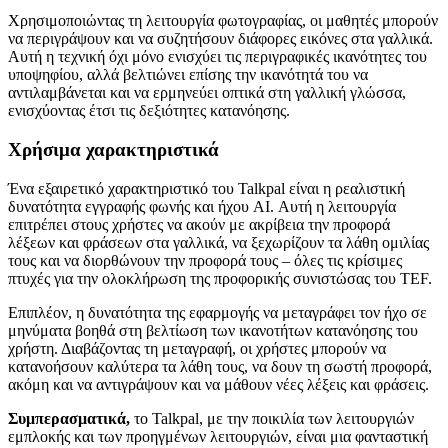
Χρησιμοποιώντας τη λειτουργία φωτογραφίας, οι μαθητές μπορούν
να περιγράψουν και να συζητήσουν διάφορες εικόνες στα γαλλικά.
Αυτή η τεχνική όχι μόνο ενισχύει τις περιγραφικές ικανότητες του
υποψηφίου, αλλά βελτιώνει επίσης την ικανότητά του να
αντιλαμβάνεται και να ερμηνεύει οπτικά στη γαλλική γλώσσα,
ενισχύοντας έτσι τις δεξιότητες κατανόησης.
Χρήσιμα χαρακτηριστικά
Ένα εξαιρετικό χαρακτηριστικό του Talkpal είναι η ρεαλιστική
δυνατότητα εγγραφής φωνής και ήχου AI. Αυτή η λειτουργία
επιτρέπει στους χρήστες να ακούν με ακρίβεια την προφορά
λέξεων και φράσεων στα γαλλικά, να ξεχωρίζουν τα λάθη ομιλίας
τους και να διορθώνουν την προφορά τους – όλες τις κρίσιμες
πτυχές για την ολοκλήρωση της προφορικής συνιστώσας του TEF.
Επιπλέον, η δυνατότητα της εφαρμογής να μεταγράφει τον ήχο σε
μηνύματα βοηθά στη βελτίωση των ικανοτήτων κατανόησης του
χρήστη. Διαβάζοντας τη μεταγραφή, οι χρήστες μπορούν να
κατανοήσουν καλύτερα τα λάθη τους, να δουν τη σωστή προφορά,
ακόμη και να αντιγράψουν και να μάθουν νέες λέξεις και φράσεις.
Συμπερασματικά,
το Talkpal, με την ποικιλία των λειτουργιών
εμπλοκής και των προηγμένων λειτουργιών, είναι μια φανταστική