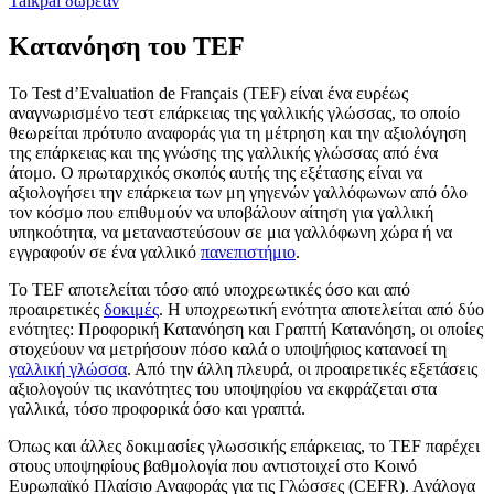
Talkpal δωρεάν
Κατανόηση του TEF
Το Test d’Evaluation de Français (TEF) είναι ένα ευρέως
αναγνωρισμένο τεστ επάρκειας της γαλλικής γλώσσας, το οποίο
θεωρείται πρότυπο αναφοράς για τη μέτρηση και την αξιολόγηση
της επάρκειας και της γνώσης της γαλλικής γλώσσας από ένα
άτομο. Ο πρωταρχικός σκοπός αυτής της εξέτασης είναι να
αξιολογήσει την επάρκεια των μη γηγενών γαλλόφωνων από όλο
τον κόσμο που επιθυμούν να υποβάλουν αίτηση για γαλλική
υπηκοότητα, να μεταναστεύσουν σε μια γαλλόφωνη χώρα ή να
εγγραφούν σε ένα γαλλικό
πανεπιστήμιο
.
Το TEF αποτελείται τόσο από υποχρεωτικές όσο και από
προαιρετικές
δοκιμές
. Η υποχρεωτική ενότητα αποτελείται από δύο
ενότητες: Προφορική Κατανόηση και Γραπτή Κατανόηση, οι οποίες
στοχεύουν να μετρήσουν πόσο καλά ο υποψήφιος κατανοεί τη
γαλλική γλώσσα
. Από την άλλη πλευρά, οι προαιρετικές εξετάσεις
αξιολογούν τις ικανότητες του υποψηφίου να εκφράζεται στα
γαλλικά, τόσο προφορικά όσο και γραπτά.
Όπως και άλλες δοκιμασίες γλωσσικής επάρκειας, το TEF παρέχει
στους υποψηφίους βαθμολογία που αντιστοιχεί στο Κοινό
Ευρωπαϊκό Πλαίσιο Αναφοράς για τις Γλώσσες (CEFR). Ανάλογα