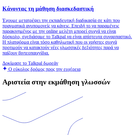
Κάνοντας τη μάθηση διασκεδαστική
Έχουμε μετατρέψει την εκπαιδευτική διαδικασία σε κάτι που
πραγματικά ανυπομονείς να κάνεις. Επειδή το να παραμένεις
παρακινημένος με την online μελέτη μπορεί συχνά να είναι
δύσκολο, σχεδιάσαμε το Talkpal να είναι απίστευτα συναρπαστικό.
Η πλατφόρμα είναι τόσο καθηλωτική που οι χρήστες συχνά
προτιμούν να κατακτούν νέες γλωσσικές δεξιότητες παρά να
παίζουν βιντεοπαιχνίδια.
Δοκίμασε το Talkpal δωρεάν
Ο εύκολος δρόμος προς την ευχέρεια
Αριστεία στην εκμάθηση γλωσσών