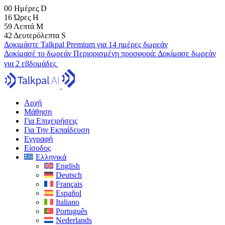
00
Ημέρες
D
16
Ώρες
H
59
Λεπτά
M
41
Δευτερόλεπτα
S
Δοκιμάστε Talkpal Premium για 14 ημέρες δωρεάν
Δοκίμασέ το δωρεάν
Περιορισμένη προσφορά:
Δοκίμασε δωρεάν
για 2 εβδομάδες
Αρχή
Μάθηση
Για Επιχειρήσεις
Για Την Εκπαίδευση
Εγγραφή
Είσοδος
Ελληνικά
English
Deutsch
Français
Español
Italiano
Português
Nederlands