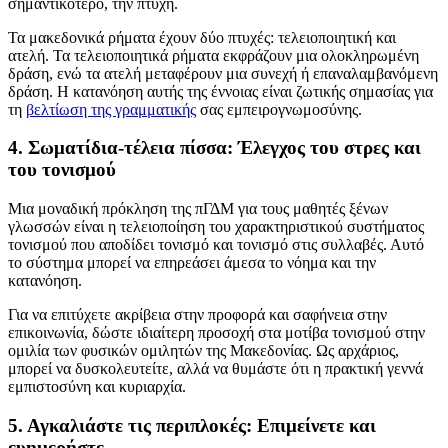
σημαντικότερο, την πτυχή.
Τα μακεδονικά ρήματα έχουν δύο πτυχές: τελειοποιητική και
ατελή. Τα τελειοποιητικά ρήματα εκφράζουν μια ολοκληρωμένη
δράση, ενώ τα ατελή μεταφέρουν μια συνεχή ή επαναλαμβανόμενη
δράση. Η κατανόηση αυτής της έννοιας είναι ζωτικής σημασίας για
τη
βελτίωση της γραμματικής
σας εμπειρογνωμοσύνης.
4. Σωματίδια-τέλεια πίσσα: Έλεγχος του στρες και
του τονισμού
Μια μοναδική πρόκληση της πΓΔΜ για τους μαθητές ξένων
γλωσσών είναι η τελειοποίηση του χαρακτηριστικού συστήματος
τονισμού που αποδίδει τονισμό και τονισμό στις συλλαβές. Αυτό
το σύστημα μπορεί να επηρεάσει άμεσα το νόημα και την
κατανόηση.
Για να επιτύχετε ακρίβεια στην προφορά και σαφήνεια στην
επικοινωνία, δώστε ιδιαίτερη προσοχή στα μοτίβα τονισμού στην
ομιλία των φυσικών ομιλητών της Μακεδονίας. Ως αρχάριος,
μπορεί να δυσκολευτείτε, αλλά να θυμάστε ότι η πρακτική γεννά
εμπιστοσύνη και κυριαρχία.
5. Αγκαλιάστε τις περιπλοκές: Επιμείνετε και
ευημερήστε