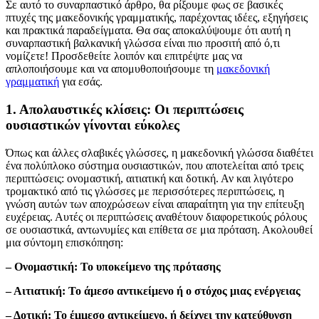
Σε αυτό το συναρπαστικό άρθρο, θα ρίξουμε φως σε βασικές
πτυχές της μακεδονικής γραμματικής, παρέχοντας ιδέες, εξηγήσεις
και πρακτικά παραδείγματα. Θα σας αποκαλύψουμε ότι αυτή η
συναρπαστική βαλκανική γλώσσα είναι πιο προσιτή από ό,τι
νομίζετε! Προσδεθείτε λοιπόν και επιτρέψτε μας να
απλοποιήσουμε και να απομυθοποιήσουμε τη
μακεδονική
γραμματική
για εσάς.
1. Απολαυστικές κλίσεις: Οι περιπτώσεις
ουσιαστικών γίνονται εύκολες
Όπως και άλλες σλαβικές γλώσσες, η μακεδονική γλώσσα διαθέτει
ένα πολύπλοκο σύστημα ουσιαστικών, που αποτελείται από τρεις
περιπτώσεις: ονομαστική, αιτιατική και δοτική. Αν και λιγότερο
τρομακτικό από τις γλώσσες με περισσότερες περιπτώσεις, η
γνώση αυτών των αποχρώσεων είναι απαραίτητη για την επίτευξη
ευχέρειας. Αυτές οι περιπτώσεις αναθέτουν διαφορετικούς ρόλους
σε ουσιαστικά, αντωνυμίες και επίθετα σε μια πρόταση. Ακολουθεί
μια σύντομη επισκόπηση:
– Ονομαστική: Το υποκείμενο της πρότασης
– Αιτιατική: Το άμεσο αντικείμενο ή ο στόχος μιας ενέργειας
– Δοτική: Το έμμεσο αντικείμενο, ή δείχνει την κατεύθυνση