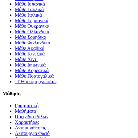
Μάθε Ισπανικά
Μάθε Γαλλικά
Μάθε Ιταλικά
Μάθε Γερμανικά
Μάθε Ουκρανικά
Μάθε Ολλανδικά
Μάθε Σουηδικά
Μάθε Φινλανδικά
Μάθε Αραβικά
Μάθε Κινεζικά
Μάθε Χίντι
Μάθε Ιαπωνικά
Μάθε Κορεατικά
Μάθε Πορτογαλικά
119+ ακόμη γλώσσες
Μάθηση
Γραμματική
Μαθήματα
Παιχνίδια Ρόλων
Χαρακτήρες
Αντιπαραθέσεις
Λειτουργία Φωτό