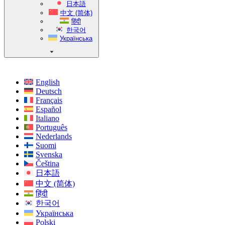
日本語
中文 (简体)
हिंदी
한국어
Українська
English
Deutsch
Français
Español
Italiano
Português
Nederlands
Suomi
Svenska
Čeština
日本語
中文 (简体)
हिंदी
한국어
Українська
Polski