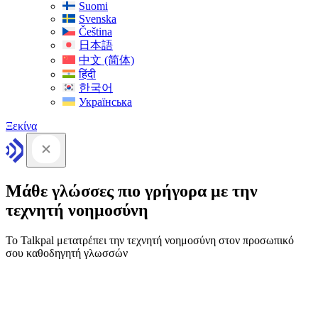
Suomi
Svenska
Čeština
日本語
中文 (简体)
हिंदी
한국어
Українська
Ξεκίνα
Μάθε γλώσσες πιο γρήγορα με την
τεχνητή νοημοσύνη
Το Talkpal μετατρέπει την τεχνητή νοημοσύνη στον προσωπικό
σου καθοδηγητή γλωσσών