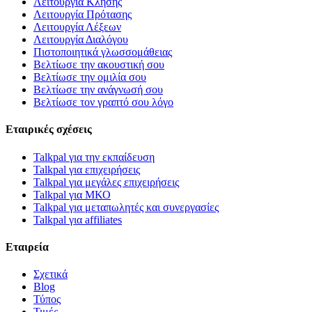
Λειτουργία Κλήσης
Λειτουργία Πρότασης
Λειτουργία Λέξεων
Λειτουργία Διαλόγου
Πιστοποιητικά γλωσσομάθειας
Βελτίωσε την ακουστική σου
Βελτίωσε την ομιλία σου
Βελτίωσε την ανάγνωσή σου
Βελτίωσε τον γραπτό σου λόγο
Εταιρικές σχέσεις
Talkpal για την εκπαίδευση
Talkpal για επιχειρήσεις
Talkpal για μεγάλες επιχειρήσεις
Talkpal για ΜΚΟ
Talkpal για μεταπωλητές και συνεργασίες
Talkpal για affiliates
Εταιρεία
Σχετικά
Blog
Τύπος
Τιμές