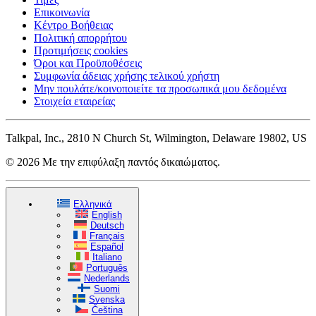
Επικοινωνία
Κέντρο Βοήθειας
Πολιτική απορρήτου
Προτιμήσεις cookies
Όροι και Προϋποθέσεις
Συμφωνία άδειας χρήσης τελικού χρήστη
Μην πουλάτε/κοινοποιείτε τα προσωπικά μου δεδομένα
Στοιχεία εταιρείας
Talkpal, Inc., 2810 N Church St, Wilmington, Delaware 19802, US
© 2026 Με την επιφύλαξη παντός δικαιώματος.
Ελληνικά
English
Deutsch
Français
Español
Italiano
Português
Nederlands
Suomi
Svenska
Čeština