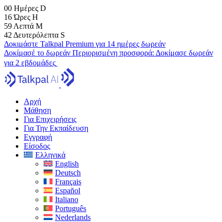
00
Ημέρες
D
16
Ώρες
H
59
Λεπτά
M
41
Δευτερόλεπτα
S
Δοκιμάστε Talkpal Premium για 14 ημέρες δωρεάν
Δοκίμασέ το δωρεάν
Περιορισμένη προσφορά:
Δοκίμασε δωρεάν
για 2 εβδομάδες
Αρχή
Μάθηση
Για Επιχειρήσεις
Για Την Εκπαίδευση
Εγγραφή
Είσοδος
Ελληνικά
English
Deutsch
Français
Español
Italiano
Português
Nederlands