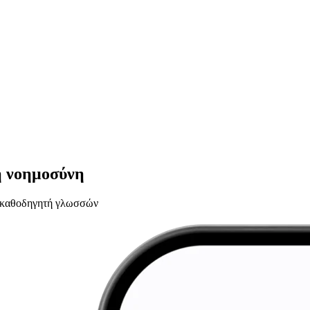
ή νοημοσύνη
υ καθοδηγητή γλωσσών