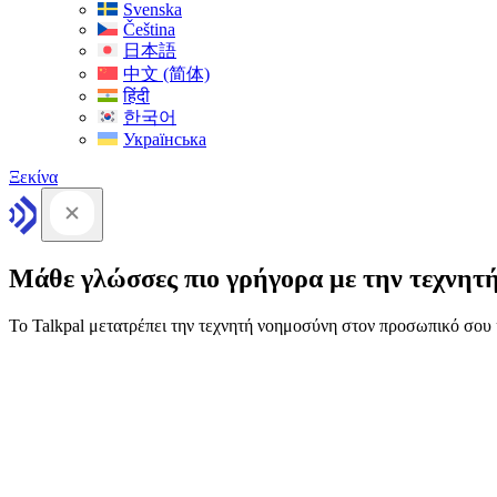
Svenska
Čeština
日本語
中文 (简体)
हिंदी
한국어
Українська
Ξεκίνα
Μάθε γλώσσες πιο γρήγορα με την τεχνητ
Το Talkpal μετατρέπει την τεχνητή νοημοσύνη στον προσωπικό σο