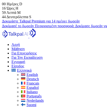
00
Ημέρες
D
16
Ώρες
H
59
Λεπτά
M
43
Δευτερόλεπτα
S
Δοκιμάστε Talkpal Premium για 14 ημέρες δωρεάν
Δοκίμασέ το δωρεάν
Περιορισμένη προσφορά:
Δοκίμασε δωρεάν γι
Αρχή
Μάθηση
Για Επιχειρήσεις
Για Την Εκπαίδευση
Εγγραφή
Είσοδος
Ελληνικά
English
Deutsch
Français
Español
Italiano
Português
Nederlands
Suomi