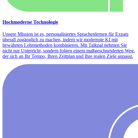
Hochmoderne Technologie
Unsere Mission ist es, personalisiertes Sprachenlernen für Expats
überall zugänglich zu machen, indem wir modernste KI mit
bewährten Lehrmethoden kombinieren. Mit Talkpal nehmen Sie
nicht nur Unterricht, sondern folgen einem maßgeschneiderten Weg,
der sich an Ihr Tempo, Ihren Zeitplan und Ihre realen Ziele anpasst.