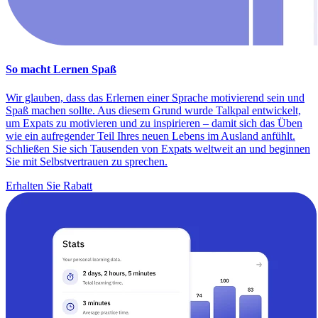
So macht Lernen Spaß
Wir glauben, dass das Erlernen einer Sprache motivierend sein und
Spaß machen sollte. Aus diesem Grund wurde Talkpal entwickelt,
um Expats zu motivieren und zu inspirieren – damit sich das Üben
wie ein aufregender Teil Ihres neuen Lebens im Ausland anfühlt.
Schließen Sie sich Tausenden von Expats weltweit an und beginnen
Sie mit Selbstvertrauen zu sprechen.
Erhalten Sie Rabatt