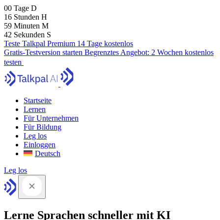
00
Tage
D
16
Stunden
H
59
Minuten
M
41
Sekunden
S
Teste Talkpal Premium 14 Tage kostenlos
Gratis-Testversion starten
Begrenztes Angebot:
2 Wochen kostenlos
testen
Startseite
Lernen
Für Unternehmen
Für Bildung
Leg los
Einloggen
Deutsch
Leg los
Lerne Sprachen schneller mit KI