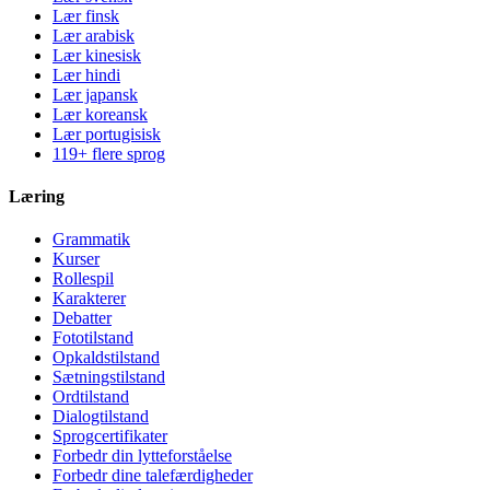
Lær finsk
Lær arabisk
Lær kinesisk
Lær hindi
Lær japansk
Lær koreansk
Lær portugisisk
119+ flere sprog
Læring
Grammatik
Kurser
Rollespil
Karakterer
Debatter
Fototilstand
Opkaldstilstand
Sætningstilstand
Ordtilstand
Dialogtilstand
Sprogcertifikater
Forbedr din lytteforståelse
Forbedr dine talefærdigheder