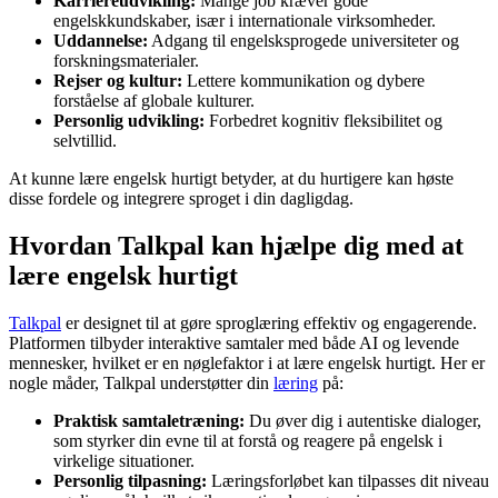
Karriereudvikling:
Mange job kræver gode
engelskkundskaber, især i internationale virksomheder.
Uddannelse:
Adgang til engelsksprogede universiteter og
forskningsmaterialer.
Rejser og kultur:
Lettere kommunikation og dybere
forståelse af globale kulturer.
Personlig udvikling:
Forbedret kognitiv fleksibilitet og
selvtillid.
At kunne lære engelsk hurtigt betyder, at du hurtigere kan høste
disse fordele og integrere sproget i din dagligdag.
Hvordan Talkpal kan hjælpe dig med at
lære engelsk hurtigt
Talkpal
er designet til at gøre sproglæring effektiv og engagerende.
Platformen tilbyder interaktive samtaler med både AI og levende
mennesker, hvilket er en nøglefaktor i at lære engelsk hurtigt. Her er
nogle måder, Talkpal understøtter din
læring
på:
Praktisk samtaletræning:
Du øver dig i autentiske dialoger,
som styrker din evne til at forstå og reagere på engelsk i
virkelige situationer.
Personlig tilpasning:
Læringsforløbet kan tilpasses dit niveau