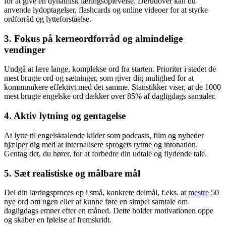
for at give en dynamisk læringsoplevelse. Derudover kan du
anvende lydoptagelser, flashcards og online videoer for at styrke
ordforråd og lytteforståelse.
3. Fokus på kerneordforråd og almindelige
vendinger
Undgå at lære lange, komplekse ord fra starten. Prioriter i stedet de
mest brugte ord og sætninger, som giver dig mulighed for at
kommunikere effektivt med det samme. Statistikker viser, at de 1000
mest brugte engelske ord dækker over 85% af dagligdags samtaler.
4. Aktiv lytning og gentagelse
At lytte til engelsktalende kilder som podcasts, film og nyheder
hjælper dig med at internalisere sprogets rytme og intonation.
Gentag det, du hører, for at forbedre din udtale og flydende tale.
5. Sæt realistiske og målbare mål
Del din læringsproces op i små, konkrete delmål, f.eks. at
mestre
50
nye ord om ugen eller at kunne føre en simpel samtale om
dagligdags emner efter en måned. Dette holder motivationen oppe
og skaber en følelse af fremskridt.