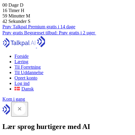
00
Dage
D
16
Timer
H
59
Minutter
M
41
Sekunder
S
Prøv Talkpal Premium gratis i 14 dage
Prøv gratis
Begrænset tilbud:
Prøv gratis i 2 uger
Forside
Læring
Til Forretning
Til Uddannelse
Opret konto
Log ind
Dansk
Kom i gang
Lær sprog hurtigere med AI