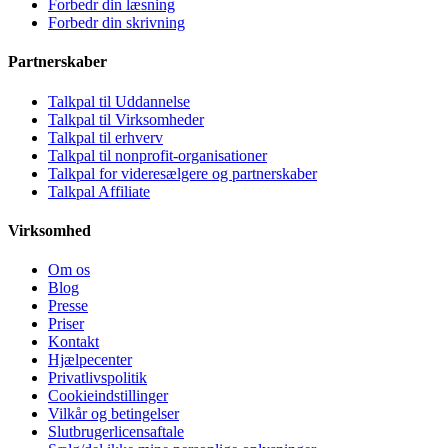
Forbedr din læsning
Forbedr din skrivning
Partnerskaber
Talkpal til Uddannelse
Talkpal til Virksomheder
Talkpal til erhverv
Talkpal til nonprofit-organisationer
Talkpal for videresælgere og partnerskaber
Talkpal Affiliate
Virksomhed
Om os
Blog
Presse
Priser
Kontakt
Hjælpecenter
Privatlivspolitik
Cookieindstillinger
Vilkår og betingelser
Slutbrugerlicensaftale