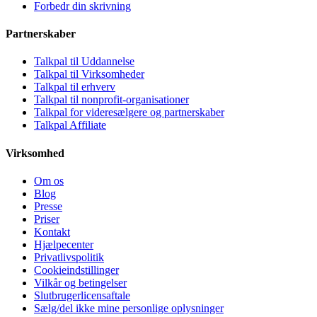
Forbedr din skrivning
Partnerskaber
Talkpal til Uddannelse
Talkpal til Virksomheder
Talkpal til erhverv
Talkpal til nonprofit-organisationer
Talkpal for videresælgere og partnerskaber
Talkpal Affiliate
Virksomhed
Om os
Blog
Presse
Priser
Kontakt
Hjælpecenter
Privatlivspolitik
Cookieindstillinger
Vilkår og betingelser
Slutbrugerlicensaftale
Sælg/del ikke mine personlige oplysninger