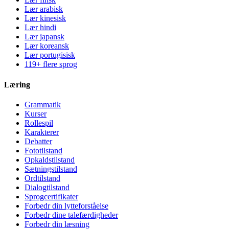
Lær arabisk
Lær kinesisk
Lær hindi
Lær japansk
Lær koreansk
Lær portugisisk
119+ flere sprog
Læring
Grammatik
Kurser
Rollespil
Karakterer
Debatter
Fototilstand
Opkaldstilstand
Sætningstilstand
Ordtilstand
Dialogtilstand
Sprogcertifikater
Forbedr din lytteforståelse
Forbedr dine talefærdigheder
Forbedr din læsning