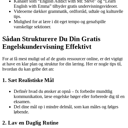
Kanaler som “English Addict with Mr. Steve” og “Learn
English with Emma” tilbyder gratis undervisningsvideoer.
Videoerne dækker grammatik, ordforråd, udtale og kulturelle
tips.
Mulighed for at lære i dit eget tempo og genafspille
vanskelige sektioner.
Sådan Strukturere Du Din Gratis
Engelskundervisning Effektivt
For at få mest muligt ud af de gratis ressourcer online, er det vigtigt
at have en klar plan og struktur for din læring. Her er nogle tips til,
hvordan du kan gribe det an:
1. Sæt Realistiske Mål
Definér hvad du ønsker at opnå – fx forbedre mundtlig
kommunikation, læse engelske bøger eller forberede dig til en
eksamen.
Del dine mål op i mindre delmål, som kan måles og følges
løbende.
2. Lav en Daglig Rutine