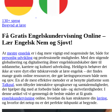
130+ sprog
Begynd at lære
Få Gratis Engelskundervisning Online –
Lær Engelsk Nem og Sjovt!
At
mestre
engelsk
er i dag mere vigtigt end nogensinde før, både for
personlig udvikling
og professionelle muligheder. Med den stigende
globalisering og digitalisering åbner engelskkundskaber døre til
uddannelse, karriere og kulturel udveksling. Heldigvis behøver det
ikke at være dyrt eller tidskrævende at lære engelsk – der findes
mange gratis online ressourcer, der gør læringsprocessen både nem
og sjov. En af de mest effektive metoder er at benytte platforme som
Talkpal
, som tilbyder interaktive sprogkurser og samtalemuligheder,
der hjælper dig med at forbedre både tale- og skrivefærdigheder. I
denne artikel vil vi gennemgå de bedste måder at få gratis
engelskundervisning
online, hvordan du kan strukturere din
læring
,
og hvorfor det netop nu er det perfekte tidspunkt at begynde.