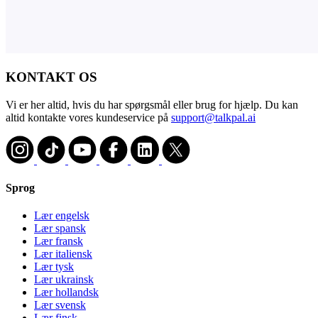
KONTAKT OS
Vi er her altid, hvis du har spørgsmål eller brug for hjælp. Du kan
altid kontakte vores kundeservice på
support@talkpal.ai
Sprog
Lær engelsk
Lær spansk
Lær fransk
Lær italiensk
Lær tysk
Lær ukrainsk
Lær hollandsk
Lær svensk
Lær finsk