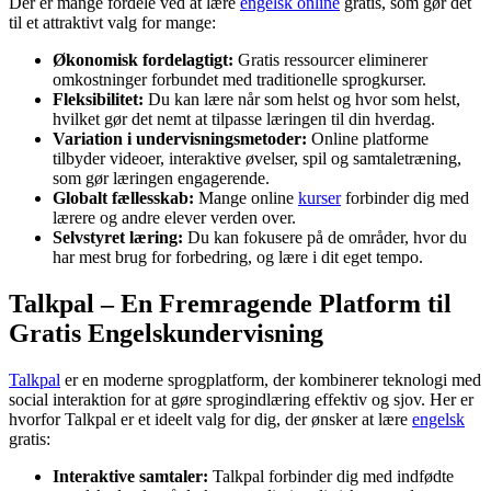
Der er mange fordele ved at lære
engelsk online
gratis, som gør det
til et attraktivt valg for mange:
Økonomisk fordelagtigt:
Gratis ressourcer eliminerer
omkostninger forbundet med traditionelle sprogkurser.
Fleksibilitet:
Du kan lære når som helst og hvor som helst,
hvilket gør det nemt at tilpasse læringen til din hverdag.
Variation i undervisningsmetoder:
Online platforme
tilbyder videoer, interaktive øvelser, spil og samtaletræning,
som gør læringen engagerende.
Globalt fællesskab:
Mange online
kurser
forbinder dig med
lærere og andre elever verden over.
Selvstyret læring:
Du kan fokusere på de områder, hvor du
har mest brug for forbedring, og lære i dit eget tempo.
Talkpal – En Fremragende Platform til
Gratis Engelskundervisning
Talkpal
er en moderne sprogplatform, der kombinerer teknologi med
social interaktion for at gøre sprogindlæring effektiv og sjov. Her er
hvorfor Talkpal er et ideelt valg for dig, der ønsker at lære
engelsk
gratis:
Interaktive samtaler:
Talkpal forbinder dig med indfødte