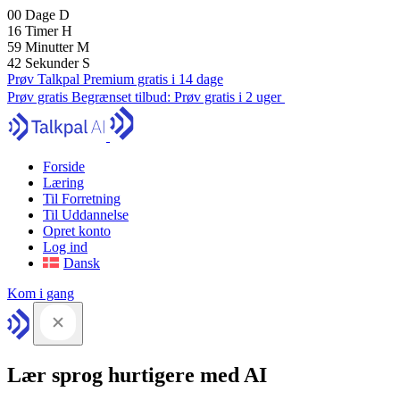
00
Dage
D
16
Timer
H
59
Minutter
M
41
Sekunder
S
Prøv Talkpal Premium gratis i 14 dage
Prøv gratis
Begrænset tilbud:
Prøv gratis i 2 uger
Forside
Læring
Til Forretning
Til Uddannelse
Opret konto
Log ind
Dansk
Kom i gang
Lær sprog hurtigere med AI