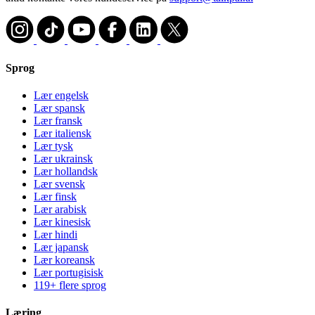
Sprog
Lær engelsk
Lær spansk
Lær fransk
Lær italiensk
Lær tysk
Lær ukrainsk
Lær hollandsk
Lær svensk
Lær finsk
Lær arabisk
Lær kinesisk
Lær hindi
Lær japansk
Lær koreansk
Lær portugisisk
119+ flere sprog
Læring