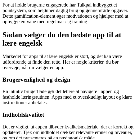
For at holde brugerne engagerede har Talkpal indbygget et
pointsystem, som belønner daglig brug og gennemførte opgaver.
Dette gamification-element øger motivationen og hjælper med at
opbygge en vane med regelmæssig træning.
Sådan vælger du den bedste app til at
lære engelsk
Markedet for apps til at lære engelsk er stort, og det kan være
udfordrende at finde den rette. Her er nogle kriterier, du bør
overveje, når du vælger en app:
Brugervenlighed og design
En intuitiv brugerflade gør det lettere at navigere i appen og
fastholde læringsrutinen. Apps med et overskueligt layout og klare
instruktioner anbefales.
Indholdskvalitet
Det er vigtigt, at appen tilbyder kvalitetsmateriale, der er korrekt og
opdateret. Tjek om indholdet dækker relevante emner og niveauer,
og om det præsenteres på en pædagogisk måde.