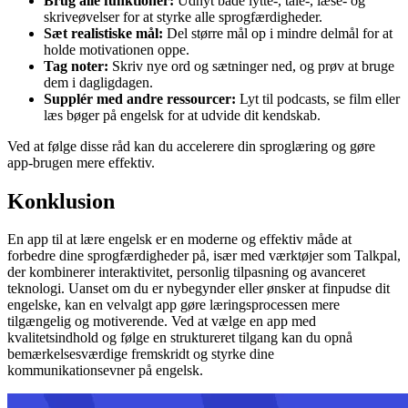
Brug alle funktioner:
Udnyt både lytte-, tale-, læse- og
skriveøvelser for at styrke alle sprogfærdigheder.
Sæt realistiske mål:
Del større mål op i mindre delmål for at
holde motivationen oppe.
Tag noter:
Skriv nye ord og sætninger ned, og prøv at bruge
dem i dagligdagen.
Supplér med andre ressourcer:
Lyt til podcasts, se film eller
læs bøger på engelsk for at udvide dit kendskab.
Ved at følge disse råd kan du accelerere din sproglæring og gøre
app-brugen mere effektiv.
Konklusion
En app til at lære engelsk er en moderne og effektiv måde at
forbedre dine sprogfærdigheder på, især med værktøjer som Talkpal,
der kombinerer interaktivitet, personlig tilpasning og avanceret
teknologi. Uanset om du er nybegynder eller ønsker at finpudse dit
engelske, kan en velvalgt app gøre læringsprocessen mere
tilgængelig og motiverende. Ved at vælge en app med
kvalitetsindhold og følge en struktureret tilgang kan du opnå
bemærkelsesværdige fremskridt og styrke dine
kommunikationsevner på engelsk.