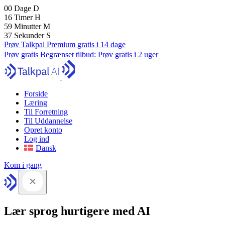
00
Dage
D
16
Timer
H
59
Minutter
M
36
Sekunder
S
Prøv Talkpal Premium gratis i 14 dage
Prøv gratis
Begrænset tilbud:
Prøv gratis i 2 uger
Forside
Læring
Til Forretning
Til Uddannelse
Opret konto
Log ind
Dansk
Kom i gang
Lær sprog hurtigere med AI