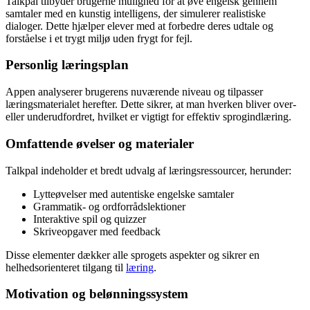
Talkpal tilbyder brugerne mulighed for at øve engelsk gennem
samtaler med en kunstig intelligens, der simulerer realistiske
dialoger. Dette hjælper elever med at forbedre deres udtale og
forståelse i et trygt miljø uden frygt for fejl.
Personlig læringsplan
Appen analyserer brugerens nuværende niveau og tilpasser
læringsmaterialet herefter. Dette sikrer, at man hverken bliver over-
eller underudfordret, hvilket er vigtigt for effektiv sprogindlæring.
Omfattende øvelser og materialer
Talkpal indeholder et bredt udvalg af læringsressourcer, herunder:
Lytteøvelser med autentiske engelske samtaler
Grammatik- og ordforrådslektioner
Interaktive spil og quizzer
Skriveopgaver med feedback
Disse elementer dækker alle sprogets aspekter og sikrer en
helhedsorienteret tilgang til
læring
.
Motivation og belønningssystem