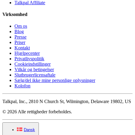
Talkpal Affiliate
Virksomhed
Om os
Blog
Presse
Priser
Kontakt
Hjælpecenter
Privatlivspolitik
Cookieindstillinger
Vilkår og betingelser
Slutbrugerlicensaftale
Sælg/del ikke mine personlige oplysninger
Kolofon
Talkpal, Inc., 2810 N Church St, Wilmington, Delaware 19802, US
© 2026 Alle rettigheder forbeholdes.
Dansk