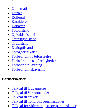
Grammatik
Kurser
Rollespil
Karakterer
Debatter
Fototilstand
Opkaldstilstand
Sætningstilstand
Ordtilstand
Dialogtilstand
Sprogcertifikater
Forbedr din lytteforståelse
Forbedr dine talefærdigheder
Forbedr din læsning
Forbedr din skrivning
Partnerskaber
Talkpal til Uddannelse
Talkpal til Virksomheder
Talkpal til erhverv
Talkpal til nonprofit-organisationer
Talkpal for videresælgere og partnerskaber