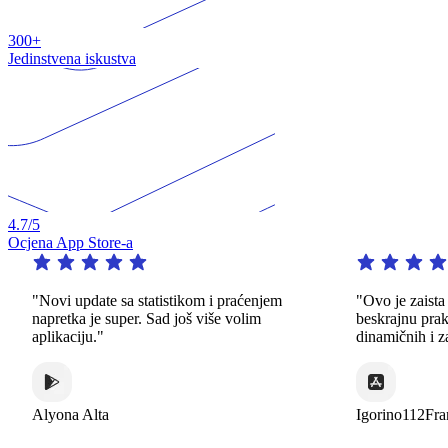
300+
Jedinstvena iskustva
4.7
/5
Ocjena App Store-a
"Novi update sa statistikom i praćenjem
"Ovo je zaista izv
napretka je super. Sad još više volim
beskrajnu praksu 
aplikaciju."
dinamičnih i zanim
Alyona Alta
Igorino112France