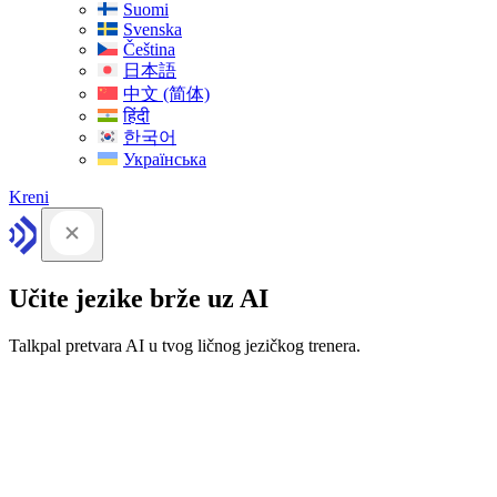
Suomi
Svenska
Čeština
日本語
中文 (简体)
हिंदी
한국어
Українська
Kreni
Učite jezike brže uz AI
Talkpal pretvara AI u tvog ličnog jezičkog trenera.