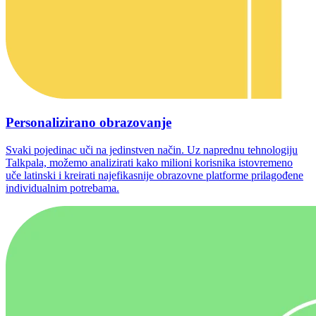
Personalizirano obrazovanje
Svaki pojedinac uči na jedinstven način. Uz naprednu tehnologiju
Talkpala, možemo analizirati kako milioni korisnika istovremeno
uče latinski i kreirati najefikasnije obrazovne platforme prilagođene
individualnim potrebama.