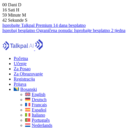
00
Dani
D
16
Sati
H
59
Minute
M
41
Sekunde
S
Isprobajte Talkpal Premium 14 dana besplatno
Isprobaj besplatno
Ograničena ponuda:
Isprobajte besplatno 2 tjedna
Početna
Učenje
Za Posao
Za Obrazovanje
Registracija
Prijava
Bosanski
English
Deutsch
Français
Español
Italiano
Português
Nederlands