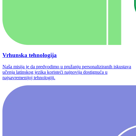
Vrhunska tehnologija
Naša misija je da predvodimo u pružanju personaliziranih iskustava
učenja latinskog jezika koristeći najnovija dostignuća u
najsavremenijoj tehnologiji.