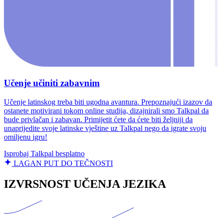
Učenje učiniti zabavnim
Učenje latinskog treba biti ugodna avantura. Prepoznajući izazov da
ostanete motivirani tokom online studija, dizajnirali smo Talkpal da
bude privlačan i zabavan. Primijetit ćete da ćete biti željniji da
unaprijedite svoje latinske vještine uz Talkpal nego da igrate svoju
omiljenu igru!
Isprobaj Talkpal besplatno
LAGAN PUT DO TEČNOSTI
IZVRSNOST UČENJA JEZIKA