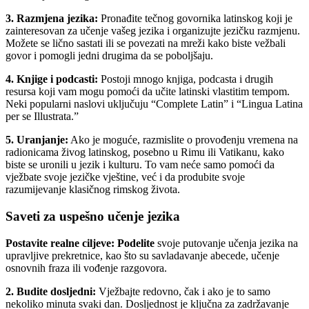
3. Razmjena jezika:
Pronađite tečnog govornika latinskog koji je
zainteresovan za učenje vašeg jezika i organizujte jezičku razmjenu.
Možete se lično sastati ili se povezati na mreži kako biste vežbali
govor i pomogli jedni drugima da se poboljšaju.
4. Knjige i podcasti:
Postoji mnogo knjiga, podcasta i drugih
resursa koji vam mogu pomoći da učite latinski vlastitim tempom.
Neki popularni naslovi uključuju “Complete Latin” i “Lingua Latina
per se Illustrata.”
5. Uranjanje:
Ako je moguće, razmislite o provođenju vremena na
radionicama živog latinskog, posebno u Rimu ili Vatikanu, kako
biste se uronili u jezik i kulturu. To vam neće samo pomoći da
vježbate svoje jezičke vještine, već i da produbite svoje
razumijevanje klasičnog rimskog života.
Saveti za uspešno učenje jezika
Postavite realne ciljeve: Podelite
svoje putovanje učenja jezika na
upravljive prekretnice, kao što su savladavanje abecede, učenje
osnovnih fraza ili vođenje razgovora.
2. Budite dosljedni:
Vježbajte redovno, čak i ako je to samo
nekoliko minuta svaki dan. Dosljednost je ključna za zadržavanje