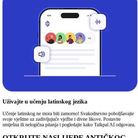
Uživajte u učenju latinskog jezika
Učenje latinskog ne mora biti zamorno! Svakodnevno poboljšavajte
svoje vještine uz zadivljujuće vježbe i divne likove. Postavite
smiješna ili nelogična pitanja i pogledajte kako Talkpal AI odgovara.
OTKRIJTE NASLIJEĐE ANTIČKOG