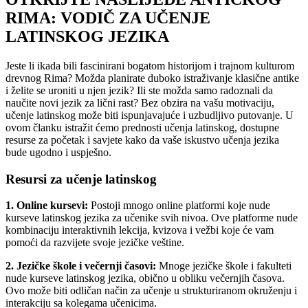
RIMA: VODIČ ZA UČENJE
LATINSKOG JEZIKA
Jeste li ikada bili fascinirani bogatom historijom i trajnom kulturom
drevnog Rima? Možda planirate duboko istraživanje klasične antike
i želite se uroniti u njen jezik? Ili ste možda samo radoznali da
naučite novi jezik za lični rast? Bez obzira na vašu motivaciju,
učenje latinskog može biti ispunjavajuće i uzbudljivo putovanje. U
ovom članku istražit ćemo prednosti učenja latinskog, dostupne
resurse za početak i savjete kako da vaše iskustvo učenja jezika
bude ugodno i uspješno.
Resursi za učenje latinskog
1. Online kursevi:
Postoji mnogo online platformi koje nude
kurseve latinskog jezika za učenike svih nivoa. Ove platforme nude
kombinaciju interaktivnih lekcija, kvizova i vežbi koje će vam
pomoći da razvijete svoje jezičke veštine.
2. Jezičke škole i večernji časovi:
Mnoge jezičke škole i fakulteti
nude kurseve latinskog jezika, obično u obliku večernjih časova.
Ovo može biti odličan način za učenje u strukturiranom okruženju i
interakciju sa kolegama učenicima.