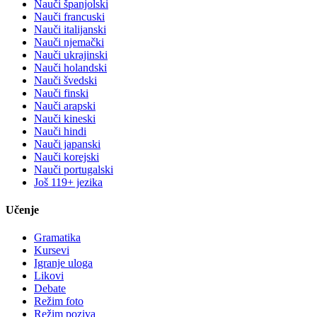
Nauči španjolski
Nauči francuski
Nauči italijanski
Nauči njemački
Nauči ukrajinski
Nauči holandski
Nauči švedski
Nauči finski
Nauči arapski
Nauči kineski
Nauči hindi
Nauči japanski
Nauči korejski
Nauči portugalski
Još 119+ jezika
Učenje
Gramatika
Kursevi
Igranje uloga
Likovi
Debate
Režim foto
Režim poziva