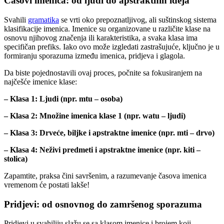
Časovi imenica: od ljudi do apstraktnih ideja
Svahili
gramatika
se vrti oko prepoznatljivog, ali suštinskog sistema
klasifikacije imenica. Imenice su organizovane u različite klase na
osnovu njihovog značenja ili karakteristika, a svaka klasa ima
specifičan prefiks. Iako ovo može izgledati zastrašujuće, ključno je u
formiranju sporazuma između imenica, pridjeva i glagola.
Da biste pojednostavili ovaj proces, počnite sa fokusiranjem na
najčešće imenice klase:
– Klasa 1: Ljudi (npr. mtu – osoba)
– Klasa 2: Množine imenica klase 1 (npr. watu – ljudi)
– Klasa 3: Drveće, biljke i apstraktne imenice (npr. mti – drvo)
– Klasa 4: Neživi predmeti i apstraktne imenice (npr. kiti –
stolica)
Zapamtite, praksa čini savršenim, a razumevanje časova imenica
vremenom će postati lakše!
Pridjevi: od osnovnog do zamršenog sporazuma
Pridjevi u svahiliju slažu se sa klasom imenice i brojem koji