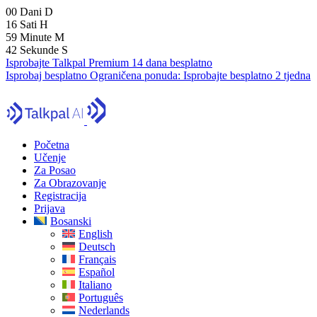
00
Dani
D
16
Sati
H
59
Minute
M
41
Sekunde
S
Isprobajte Talkpal Premium 14 dana besplatno
Isprobaj besplatno
Ograničena ponuda:
Isprobajte besplatno 2 tjedna
Početna
Učenje
Za Posao
Za Obrazovanje
Registracija
Prijava
Bosanski
English
Deutsch
Français
Español
Italiano
Português
Nederlands