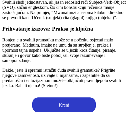
Svahili sledi jednostavan, ali jasan redosled reči Subject-Verb-Object
(SVO), sličan engleskom, što čini konstrukciju rečenica manje
zastrašujućom. Na primjer, “Mwanafunzi anasoma kitabu” direktno
se prevodi kao “Učenik (subjekt) čita (glagol) knjigu (objekat)”.
Prihvatanje izazova: Praksa je ključna
Ronjenje u svahili gramatiku može se u početku osjećati malo
pretjerano. Međutim, imajte na umu da su strpljenje, praksa i
upornost tajna uspeha. Uključite se u jezik kroz čitanje, pisanje,
slušanje i govor kako biste poboljšali svoje razumevanje i
samopouzdanje.
Dakle, jeste li spremni istražiti čuda svahili gramatike? Prigrlite
njegove zamršenosti, uživajte u nijansama, i zapamtite da sa
predanošću i entuzijazmom možete otključati pravu ljepotu svahili
jezika. Bahati njema! (Sretno!)
Kreni