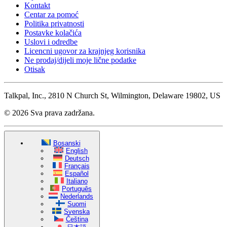
Kontakt
Centar za pomoć
Politika privatnosti
Postavke kolačića
Uslovi i odredbe
Licencni ugovor za krajnjeg korisnika
Ne prodaj/dijeli moje lične podatke
Otisak
Talkpal, Inc., 2810 N Church St, Wilmington, Delaware 19802, US
© 2026 Sva prava zadržana.
Bosanski
English
Deutsch
Français
Español
Italiano
Português
Nederlands
Suomi
Svenska
Čeština