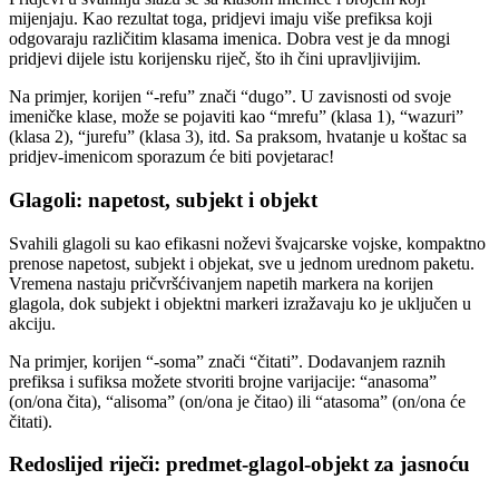
mijenjaju. Kao rezultat toga, pridjevi imaju više prefiksa koji
odgovaraju različitim klasama imenica. Dobra vest je da mnogi
pridjevi dijele istu korijensku riječ, što ih čini upravljivijim.
Na primjer, korijen “-refu” znači “dugo”. U zavisnosti od svoje
imeničke klase, može se pojaviti kao “mrefu” (klasa 1), “wazuri”
(klasa 2), “jurefu” (klasa 3), itd. Sa praksom, hvatanje u koštac sa
pridjev-imenicom sporazum će biti povjetarac!
Glagoli: napetost, subjekt i objekt
Svahili glagoli su kao efikasni noževi švajcarske vojske, kompaktno
prenose napetost, subjekt i objekat, sve u jednom urednom paketu.
Vremena nastaju pričvršćivanjem napetih markera na korijen
glagola, dok subjekt i objektni markeri izražavaju ko je uključen u
akciju.
Na primjer, korijen “-soma” znači “čitati”. Dodavanjem raznih
prefiksa i sufiksa možete stvoriti brojne varijacije: “anasoma”
(on/ona čita), “alisoma” (on/ona je čitao) ili “atasoma” (on/ona će
čitati).
Redoslijed riječi: predmet-glagol-objekt za jasnoću