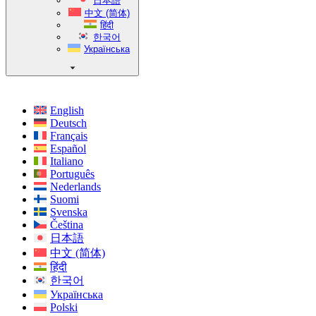
日本語
中文 (简体)
हिंदी
한국어
Українська
English
Deutsch
Français
Español
Italiano
Português
Nederlands
Suomi
Svenska
Čeština
日本語
中文 (简体)
हिंदी
한국어
Українська
Polski