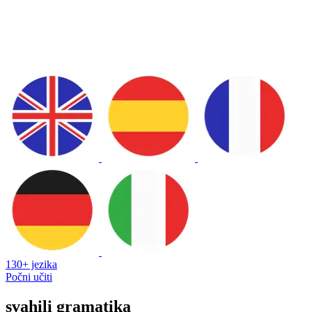
130+ jezika
Počni učiti
svahili gramatika