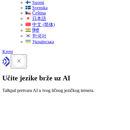
Suomi
Svenska
Čeština
日本語
中文 (简体)
हिंदी
한국어
Українська
Kreni
Učite jezike brže uz AI
Talkpal pretvara AI u tvog ličnog jezičkog trenera.