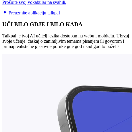
Proširite svoj vokabular na svahili.
Preuzmite aplikaciju talkpal
UČI BILO GDJE I BILO KADA
Talkpal je tvoj AI učitelj jezika dostupan na webu i mobitelu. Ubrzaj
svoje učenje, ćaskaj o zanimljivim temama pisanjem ili govorom i
primaj realistične glasovne poruke gde god i kad god to poželiš.