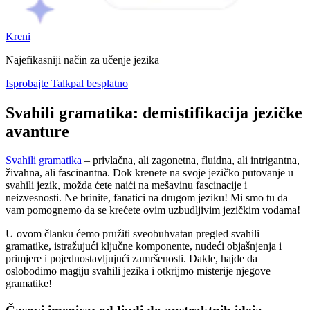
Kreni
Najefikasniji način za učenje jezika
Isprobajte Talkpal besplatno
Svahili gramatika: demistifikacija jezičke
avanture
Svahili gramatika
– privlačna, ali zagonetna, fluidna, ali intrigantna,
živahna, ali fascinantna. Dok krenete na svoje jezičko putovanje u
svahili jezik, možda ćete naići na mešavinu fascinacije i
neizvesnosti. Ne brinite, fanatici na drugom jeziku! Mi smo tu da
vam pomognemo da se krećete ovim uzbudljivim jezičkim vodama!
U ovom članku ćemo pružiti sveobuhvatan pregled svahili
gramatike, istražujući ključne komponente, nudeći objašnjenja i
primjere i pojednostavljujući zamršenosti. Dakle, hajde da
oslobodimo magiju svahili jezika i otkrijmo misterije njegove
gramatike!