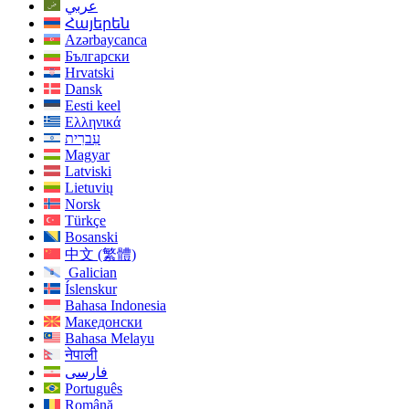
عربي
Հայերեն
Azərbaycanca
Български
Hrvatski
Dansk
Eesti keel
Ελληνικά
עִברִית
Magyar
Latviski
Lietuvių
Norsk
Türkçe
Bosanski
中文 (繁體)
Galician
Íslenskur
Bahasa Indonesia
Македонски
Bahasa Melayu
नेपाली
فارسی
Português
Română