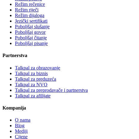
Režim rečenice
Režim riječi
Režim dijaloga
Jezički sertifikati
Poboljšaj slušanje
Poboljšaj govor
Poboljšaj čitanje
Poboljšaj pisanje
Partnerstva
Talkpal za obrazovanje
Talkpal za biznis
Talkpal za preduzeća
Talkpal za NVO
Talkpal za preprodavače i partnerstva
Talkpal za afilijate
Kompanija
O nama
Blog
Mediji
Cijene