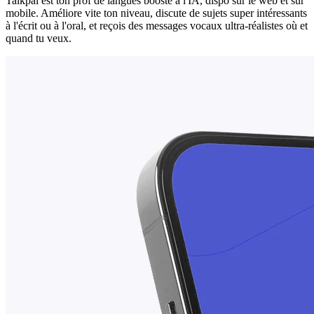
Talkpal est ton prof de langues boosté à l'IA, dispo sur le web et sur
mobile. Améliore vite ton niveau, discute de sujets super intéressants
à l'écrit ou à l'oral, et reçois des messages vocaux ultra-réalistes où et
quand tu veux.