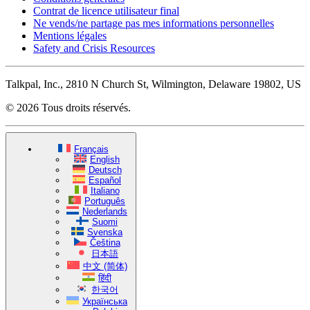
Contrat de licence utilisateur final
Ne vends/ne partage pas mes informations personnelles
Mentions légales
Safety and Crisis Resources
Talkpal, Inc., 2810 N Church St, Wilmington, Delaware 19802, US
© 2026 Tous droits réservés.
Français
English
Deutsch
Español
Italiano
Português
Nederlands
Suomi
Svenska
Čeština
日本語
中文 (简体)
हिंदी
한국어
Українська