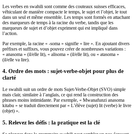
Les verbes en swahili sont comme des couteaux suisses efficaces,
véhiculant de manière compacte le temps, le sujet et l’objet, le tout
dans un seul et même ensemble. Les temps sont formés en attachant
des marqueurs de temps à la racine du verbe, tandis que les
marqueurs de sujet et d’objet expriment qui est impliqué dans
l’action.
Par exemple, la racine « -soma » signifie « lire ». En ajoutant divers
préfixes et suffixes, vous pouvez créer de nombreuses variations :
« anasoma » (il/elle lit), « alisoma » (il/elle lit), ou « atasoma »
(il/elle va lire).
4. Ordre des mots : sujet-verbe-objet pour plus de
clarté
Le swahili suit un ordre de mots Sujet-Verbe-Objet (SVO) simple
mais clair, similaire à l’anglais, ce qui rend la construction des
phrases moins intimidante. Par exemple, « Mwanafunzi anasoma
kitabu » se traduit directement par « L’élève (sujet) lit (verbe) le livre
(objet) ».
5. Relevez les défis : la pratique est la clé