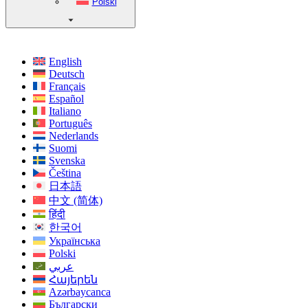
Polski
English
Deutsch
Français
Español
Italiano
Português
Nederlands
Suomi
Svenska
Čeština
日本語
中文 (简体)
हिंदी
한국어
Українська
Polski
عربي
Հայերեն
Azərbaycanca
Български