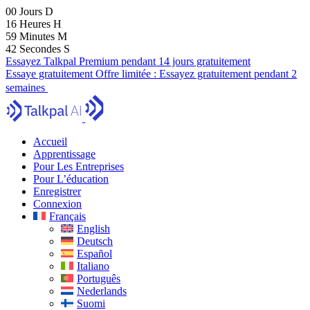
00
Jours
D
16
Heures
H
59
Minutes
M
41
Secondes
S
Essayez Talkpal Premium pendant 14 jours gratuitement
Essaye gratuitement
Offre limitée :
Essayez gratuitement pendant 2
semaines
Accueil
Apprentissage
Pour Les Entreprises
Pour L’éducation
Enregistrer
Connexion
Français
English
Deutsch
Español
Italiano
Português
Nederlands
Suomi