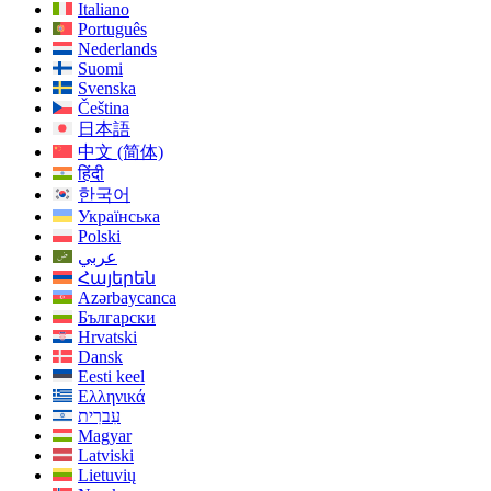
Italiano
Português
Nederlands
Suomi
Svenska
Čeština
日本語
中文 (简体)
हिंदी
한국어
Українська
Polski
عربي
Հայերեն
Azərbaycanca
Български
Hrvatski
Dansk
Eesti keel
Ελληνικά
עִברִית
Magyar
Latviski
Lietuvių