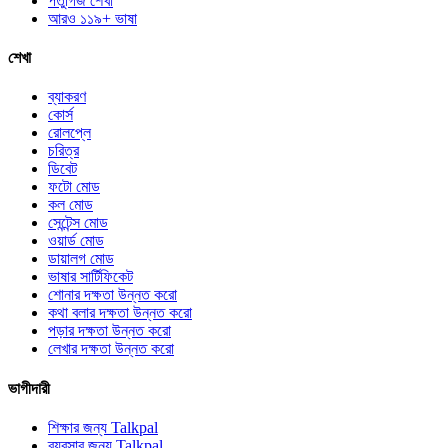
পর্তুগিজ শেখা
আরও ১১৯+ ভাষা
শেখা
ব্যাকরণ
কোর্স
রোলপ্লে
চরিত্র
ডিবেট
ফটো মোড
কল মোড
সেন্টেন্স মোড
ওয়ার্ড মোড
ডায়ালগ মোড
ভাষার সার্টিফিকেট
শোনার দক্ষতা উন্নত করো
কথা বলার দক্ষতা উন্নত করো
পড়ার দক্ষতা উন্নত করো
লেখার দক্ষতা উন্নত করো
ভাগীদারী
শিক্ষার জন্য Talkpal
ব্যবসার জন্য Talkpal