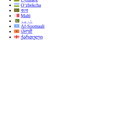
O‘zbekcha
বাংলা
Malti
اردو
Af-Soomaali
ਪੰਜਾਬੀ
ქართული