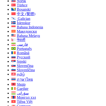
Norsk
Türkçe
Bosanski
中文 (繁體)
Galician
Íslenskur
Bahasa Indonesia
Македонски
Bahasa Melayu
नेपाली
فارسی
Português
Română
Русский
Srpski
Slovenčina
Slovenščina
தமிழ்
ภาษาไทย
Shqip
Gaeilge
سۆرانی
Монгол хэл
Tiếng Việt
Cymraeg