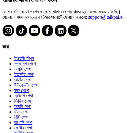
আমাদের সাথে যোগাযোগ করুন
তোমার যদি কোনো প্রশ্ন থাকে বা সাহায্যের প্রয়োজন হয়, আমরা সবসময় আছি।
যেকোনো সময় আমাদের কাস্টমার সাপোর্টে যোগাযোগ করো:
support@talkpal.ai
ভাষা
ইংরেজি শিখুন
স্প্যানিশ শেখো
ফরাসি শেখা
ইতালীয় শেখা
জার্মান শেখা
ইউক্রেনীয় শেখা
ডাচ শেখো
সুইডিশ শেখা
ফিনিশ শেখা
আরবি শেখা
চীনা শেখা
হিন্দি শেখা
জাপানি শেখা
কোরীয় শেখা