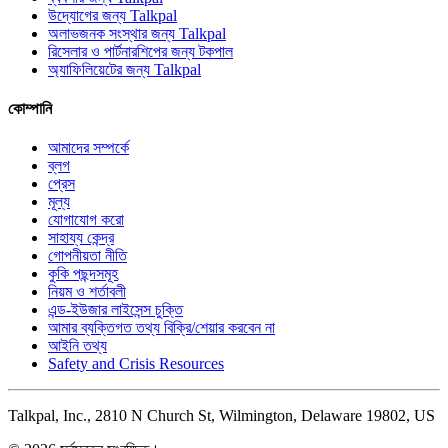
উদ্যোগের জন্য Talkpal
অলাভজনক সংস্থার জন্য Talkpal
রিসেলার ও পার্টনারশিপের জন্য টকপাল
অ্যাফিলিয়েটের জন্য Talkpal
কোম্পানি
আমাদের সম্পর্কে
ব্লগ
প্রেস
মূল্য
যোগাযোগ করো
সাহায্য কেন্দ্র
গোপনীয়তা নীতি
কুকি পছন্দসমূহ
নিয়ম ও শর্তাবলী
এন্ড-ইউজার লাইসেন্স চুক্তি
আমার ব্যক্তিগত তথ্য বিক্রি/শেয়ার করবেন না
আইনি তথ্য
Safety and Crisis Resources
Talkpal, Inc., 2810 N Church St, Wilmington, Delaware 19802, US