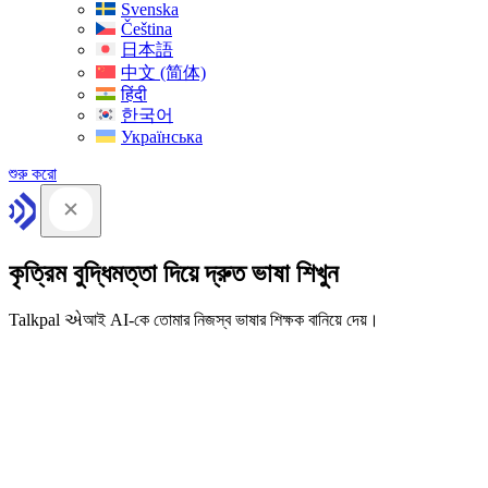
Svenska
Čeština
日本語
中文 (简体)
हिंदी
한국어
Українська
শুরু করো
কৃত্রিম বুদ্ধিমত্তা দিয়ে দ্রুত ভাষা শিখুন
Talkpal એআই AI-কে তোমার নিজস্ব ভাষার শিক্ষক বানিয়ে দেয়।