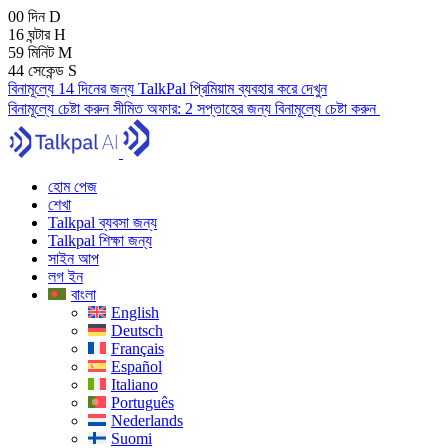
00
দিন
D
16
ঘন্টার
H
59
মিনিট
M
43
সেকেন্ড
S
বিনামূল্যে 14 দিনের জন্য TalkPal প্রিমিয়াম ব্যবহার করে দেখুন
বিনামূল্যে চেষ্টা করুন
সীমিত অফার:
2 সপ্তাহের জন্য বিনামূল্যে চেষ্টা করুন
হোম পেজ
শেখা
Talkpal ব্যবসা জন্য
Talkpal শিক্ষা জন্য
সাইন আপ
লগ ইন
বাংলা
English
Deutsch
Français
Español
Italiano
Português
Nederlands
Suomi