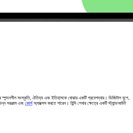
রতের স্পন্দনশীল সংস্কৃতি, ঐতিহ্য এবং ইতিহাসকে বোঝার একটি প্রবেশদ্বার। ডিজিটাল যুগে,
িন্ন সরঞ্জাম এবং
কোর্স
অ্যাক্সেস করতে পারেন। হিন্দি শেখার ক্ষেত্রে একটি স্ট্যান্ডআউট