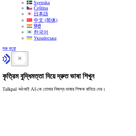
Svenska
Čeština
日本語
中文 (简体)
हिंदी
한국어
Українська
শুরু করো
কৃত্রিম বুদ্ধিমত্তা দিয়ে দ্রুত ভাষা শিখুন
Talkpal એআই AI-কে তোমার নিজস্ব ভাষার শিক্ষক বানিয়ে দেয়।