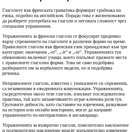
Глаголите във френската граматика формират гръбнака на
езика, подобно на английския. Поради това е жизненоважно
да разберете употребата на глаголи и неговата сложност чрез
специални упражнения.
Упражненията за френски глаголи се фокусират предимно
върху спрежението на глаголите в различни форми на време.
Правилните глаголи във френския език принадлежат към три
категории: окончания „-er“, „-ir“ и „-re“. Упражненията тук
обикновено включват учащи, които попълват празните места
с правилните глаголни форми. Това не само подобрява
разбирането им за вербалните модели, но и подобрява
речника.
Неправилните глаголи, известни с уникалните си спрежения,
са незаменими в ежедневната комуникация. Упражненията,
съсредоточени около тези глаголи, изискват последователна
практика, тъй като запаметяването играе ключова роля тук.
Груповите дейности, като съставяне на изречения, разказване
на истории или онлайн викторини, могат да направят
упражнението по-интерактивно и ангажиращо.
Упражненията за възвратни глаголи, повелително наклонение
и подчинително наклонение внасят допълнително измерение