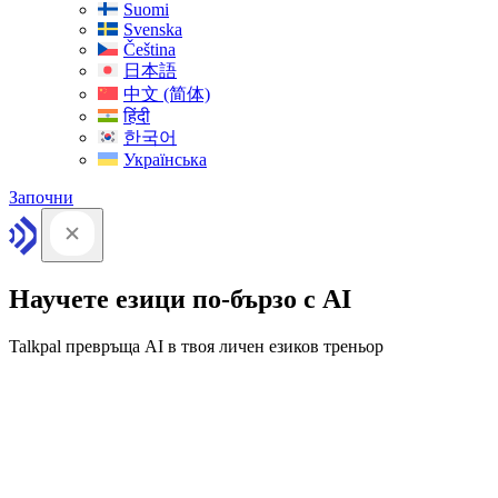
Suomi
Svenska
Čeština
日本語
中文 (简体)
हिंदी
한국어
Українська
Започни
Научете езици по-бързо с AI
Talkpal превръща AI в твоя личен езиков треньор