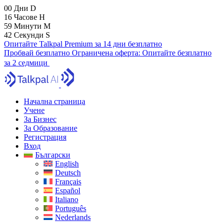
00
Дни
D
16
Часове
H
59
Минути
M
40
Секунди
S
Опитайте Talkpal Premium за 14 дни безплатно
Пробвай безплатно
Ограничена оферта:
Опитайте безплатно
за 2 седмици
Начална страница
Учене
За Бизнес
За Образование
Регистрация
Вход
Български
English
Deutsch
Français
Español
Italiano
Português
Nederlands