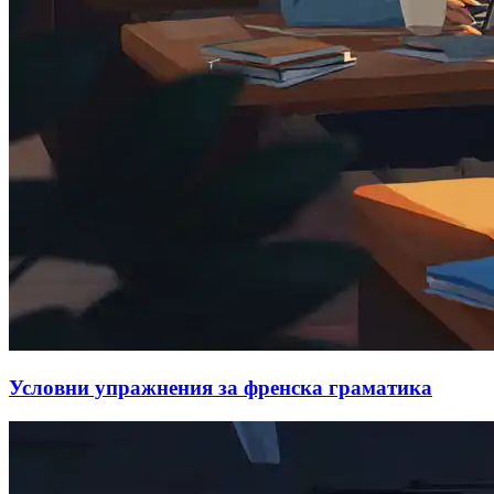
Условни упражнения за френска граматика