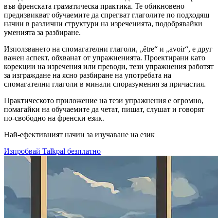
във френската граматическа практика. Те обикновено
предизвикват обучаемите да спрегват глаголите по подходящ
начин в различни структури на изреченията, подобрявайки
уменията за разбиране.
Използването на спомагателни глаголи, „être“ и „avoir“, е друг
важен аспект, обхванат от упражненията. Проектирани като
корекции на изречения или преводи, тези упражнения работят
за изграждане на ясно разбиране на употребата на
спомагателни глаголи в минали споразумения за причастия.
Практическото приложение на тези упражнения е огромно,
помагайки на обучаемите да четат, пишат, слушат и говорят
по-свободно на френски език.
Най-ефективният начин за изучаване на език
Изпробвай Talkpal безплатно