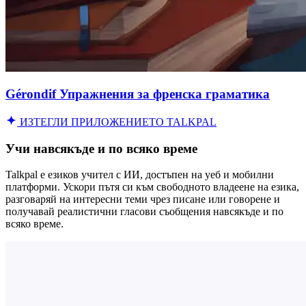
Gérondif Упражнения за френска граматика
ИЗТЕГЛИ ПРИЛОЖЕНИЕТО TALKPAL
Учи навсякъде и по всяко време
Talkpal е езиков учител с ИИ, достъпен на уеб и мобилни
платформи. Ускори пътя си към свободното владеене на езика,
разговаряй на интересни теми чрез писане или говорене и
получавай реалистични гласови съобщения навсякъде и по
всяко време.