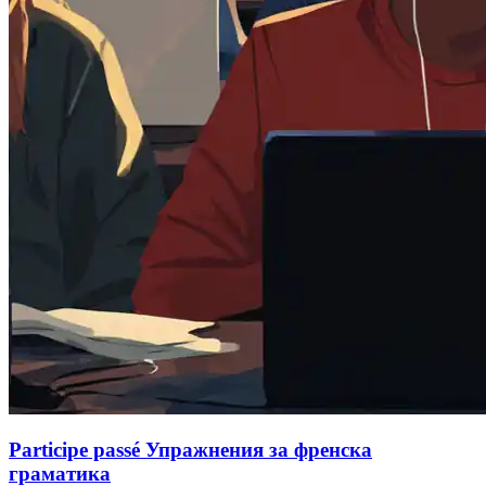
Participe passé Упражнения за френска
граматика